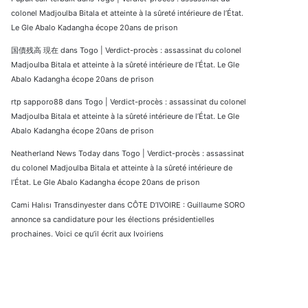
colonel Madjoulba Bitala et atteinte à la sûreté intérieure de l’État.
Le Gle Abalo Kadangha écope 20ans de prison
国債残高 現在
dans
Togo | Verdict-procès : assassinat du colonel
Madjoulba Bitala et atteinte à la sûreté intérieure de l’État. Le Gle
Abalo Kadangha écope 20ans de prison
rtp sapporo88
dans
Togo | Verdict-procès : assassinat du colonel
Madjoulba Bitala et atteinte à la sûreté intérieure de l’État. Le Gle
Abalo Kadangha écope 20ans de prison
Neatherland News Today
dans
Togo | Verdict-procès : assassinat
du colonel Madjoulba Bitala et atteinte à la sûreté intérieure de
l’État. Le Gle Abalo Kadangha écope 20ans de prison
Cami Halısı Transdinyester
dans
CÔTE D’IVOIRE : Guillaume SORO
annonce sa candidature pour les élections présidentielles
prochaines. Voici ce qu’il écrit aux Ivoiriens