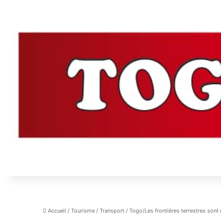
Accueil
/
Tourisme
/
Transport
/
Togo/Les frontières terrestres sont 