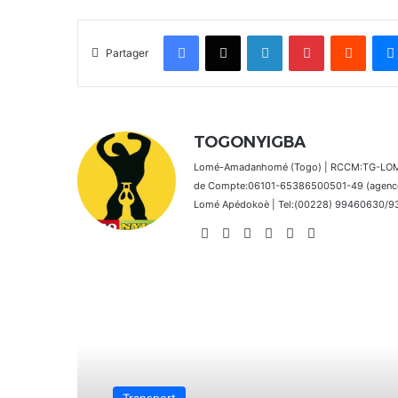
Facebook
X
Linkedin
Pinterest
Reddit
Partager
TOGONYIGBA
Lomé-Amadanhomé (Togo) | RCCM:TG-LOM 2
de Compte:06101-65386500501-49 (agence 
Lomé Apédokoè | Tel:(00228) 99460630/9392
Website
Facebook
X
Linkedin
Instagram
TikTok
Lire le suivant