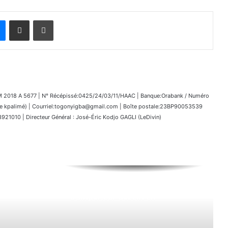
Messenger
Partager par email
Imprimer
018 A 5677 | N° Récépissé:0425/24/03/11/HAAC | Banque:Orabank / Numéro
kpalimé) | Courriel:togonyigba@gmail.com | Boîte postale:23BP90053539
1010 | Directeur Général : José-Éric Kodjo GAGLI (LeDivin)
Togo|FIL 19 : Le CETEF et le
transporteur Gozem en
partenariat pour le bien des
visiteurs