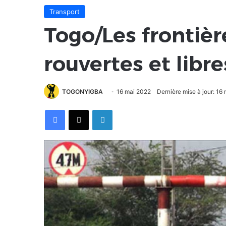
Transport
Togo/Les frontièr
rouvertes et libre
TOGONYIGBA
16 mai 2022
Dernière mise à jour: 16
Facebook
X
Linkedin