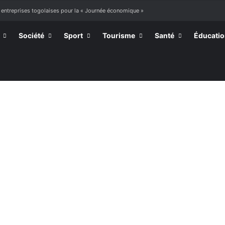
 entreprises togolaises pour la « Journée économique »
Société
Sport
Tourisme
Santé
Éducati