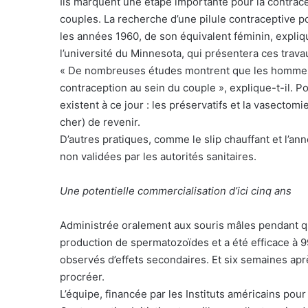
Ils marquent une étape importante pour la contrac
couples. La recherche d’une pilule contraceptive p
les années 1960, de son équivalent féminin, expliq
l’université du Minnesota, qui présentera ces trava
« De nombreuses études montrent que les hommes s
contraception au sein du couple », explique-t-il. P
existent à ce jour : les préservatifs et la vasectomi
cher) de revenir.
D’autres pratiques, comme le slip chauffant et l’an
non validées par les autorités sanitaires.
Une potentielle commercialisation d’ici cinq ans
Administrée oralement aux souris mâles pendant qu
production de spermatozoïdes et a été efficace à 
observés d’effets secondaires. Et six semaines apr
procréer.
L’équipe, financée par les Instituts américains pour 