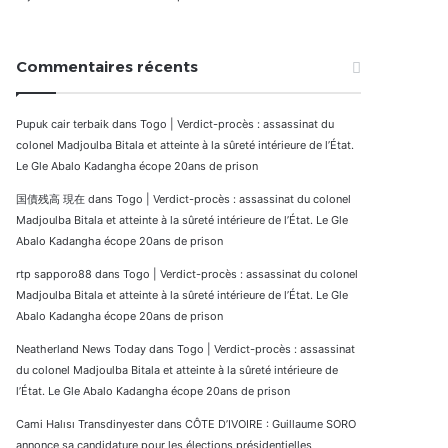
Commentaires récents
Pupuk cair terbaik
dans
Togo | Verdict-procès : assassinat du
colonel Madjoulba Bitala et atteinte à la sûreté intérieure de l’État.
Le Gle Abalo Kadangha écope 20ans de prison
国債残高 現在
dans
Togo | Verdict-procès : assassinat du colonel
Madjoulba Bitala et atteinte à la sûreté intérieure de l’État. Le Gle
Abalo Kadangha écope 20ans de prison
rtp sapporo88
dans
Togo | Verdict-procès : assassinat du colonel
Madjoulba Bitala et atteinte à la sûreté intérieure de l’État. Le Gle
Abalo Kadangha écope 20ans de prison
Neatherland News Today
dans
Togo | Verdict-procès : assassinat
du colonel Madjoulba Bitala et atteinte à la sûreté intérieure de
l’État. Le Gle Abalo Kadangha écope 20ans de prison
Cami Halısı Transdinyester
dans
CÔTE D’IVOIRE : Guillaume SORO
annonce sa candidature pour les élections présidentielles