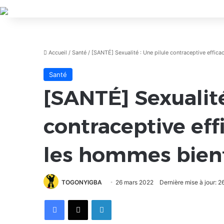
Accueil
/
Santé
/
[SANTÉ] Sexualité : Une pilule contraceptive effic
Santé
[SANTÉ] Sexualité
contraceptive eff
les hommes bient
TOGONYIGBA
26 mars 2022
Dernière mise à jour: 
Facebook
X
Linkedin