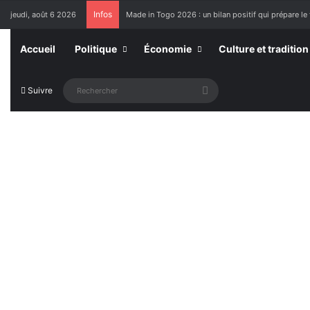
Infos
jeudi, août 6 2026
Made in Togo 2026 : un bilan positif qui prépare le 
Accueil
Politique
Économie
Culture et tradition
Rechercher
Suivre