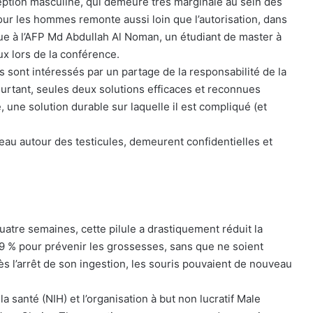
eption masculine, qui demeure très marginale au sein des
our les hommes remonte aussi loin que l’autorisation, dans
ue à l’AFP Md Abdullah Al Noman, un étudiant de master à
ux lors de la conférence.
ont intéressés par un partage de la responsabilité de la
ourtant, seules deux solutions efficaces et reconnues
e, une solution durable sur laquelle il est compliqué (et
neau autour des testicules, demeurent confidentielles et
atre semaines, cette pilule a drastiquement réduit la
99 % pour prévenir les grossesses, sans que ne soient
ès l’arrêt de son ingestion, les souris pouvaient de nouveau
la santé (NIH) et l’organisation à but non lucratif Male