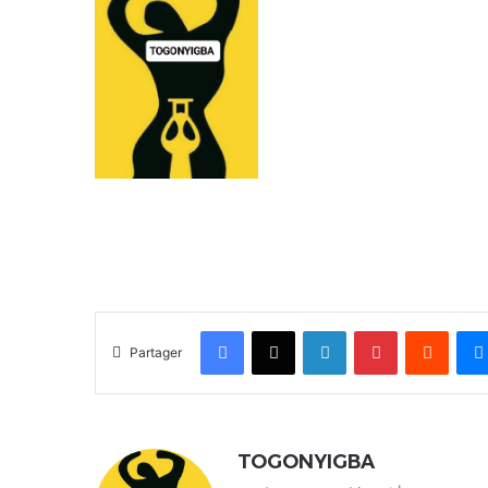
Facebook
X
Linkedin
Pinterest
Reddit
Partager
TOGONYIGBA