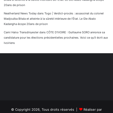
20ans de prison
Neatherland News Today
dans
Togo | Verdict-procès : assassinat du colonel
Madjoulba Bitala et atteinte à la sûreté intérieure de l’État. Le Gle Abalo
Kadangha écope 20ans de prison
Cami Halısı Transdinyester
dans
CÔTE D’IVOIRE : Guillaume SORO annonce sa
candidature pour les élections présidentielles prochaines. Voici ce qu’il écrit aux
Ivoiriens
© Copyright 2026, Tous droits réservés |
Réaliser par