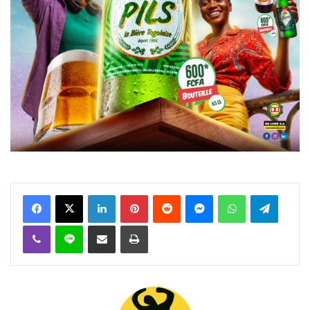
Facebook
X
Linkedin
Pinterest
Reddit
Messenger
WhatsApp
Telegra
Viber
Ligne
Partager par email
Imprimer