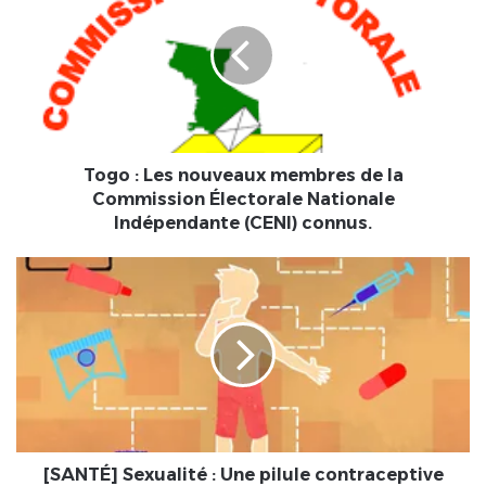
Les
nouveaux
membres
de
la
Commission
Électorale
Nationale
Togo : Les nouveaux membres de la
Indépendante
Commission Électorale Nationale
(CENI)
Indépendante (CENI) connus.
connus.
[SANTÉ]
Sexualité
:
Une
pilule
contraceptive
efficace
à
99
%
[SANTÉ] Sexualité : Une pilule contraceptive