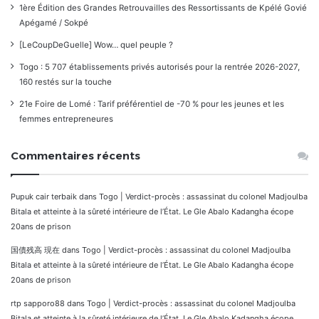
1ère Édition des Grandes Retrouvailles des Ressortissants de Kpélé Govié
Apégamé / Sokpé
[LeCoupDeGuelle] Wow… quel peuple ?
Togo : 5 707 établissements privés autorisés pour la rentrée 2026-2027,
160 restés sur la touche
21e Foire de Lomé : Tarif préférentiel de -70 % pour les jeunes et les
femmes entrepreneures
Commentaires récents
Pupuk cair terbaik
dans
Togo | Verdict-procès : assassinat du colonel Madjoulba
Bitala et atteinte à la sûreté intérieure de l’État. Le Gle Abalo Kadangha écope
20ans de prison
国債残高 現在
dans
Togo | Verdict-procès : assassinat du colonel Madjoulba
Bitala et atteinte à la sûreté intérieure de l’État. Le Gle Abalo Kadangha écope
20ans de prison
rtp sapporo88
dans
Togo | Verdict-procès : assassinat du colonel Madjoulba
Bitala et atteinte à la sûreté intérieure de l’État. Le Gle Abalo Kadangha écope