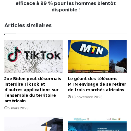
pour
efficace à 99 % pour les hommes bientôt
les
disponible !
hommes
bientôt
Articles similaires
disponible
!
Joe Biden peut désormais
Le géant des télécoms
interdire TikTok et
MTN envisage de se retirer
d’autres applications sur
de trois marchés africains
l’ensemble du territoire
13 novembre 2023
américain
2 mars 2023