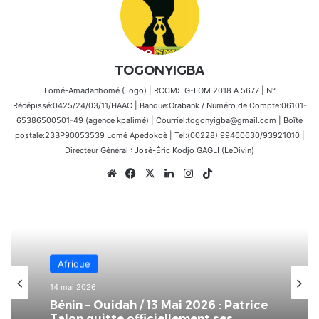
TOGONYIGBA
Lomé-Amadanhomé (Togo) | RCCM:TG-LOM 2018 A 5677 | N°
Récépissé:0425/24/03/11/HAAC | Banque:Orabank / Numéro de Compte:06101-
65386500501-49 (agence kpalimé) | Courriel:togonyigba@gmail.com | Boîte
postale:23BP90053539 Lomé Apédokoè | Tel:(00228) 99460630/93921010 |
Directeur Général : José-Éric Kodjo GAGLI (LeDivin)
Website
Facebook
X
Linkedin
Instagram
TikTok
Afrique
Afrique
14 mai 2026
14 avril 2026