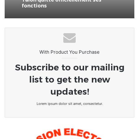
Bénin – Ouidah / 13 Mai 2026 : Patrice
Talon quitte officiellement ses
Élection présidentielle au Bénin :
fonctions
Romuald Wadagni plébiscité dès le
premier tour
With Product You Purchase
Subscribe to our mailing
list to get the new
updates!
Lorem ipsum dolor sit amet, consectetur.
Togo
: