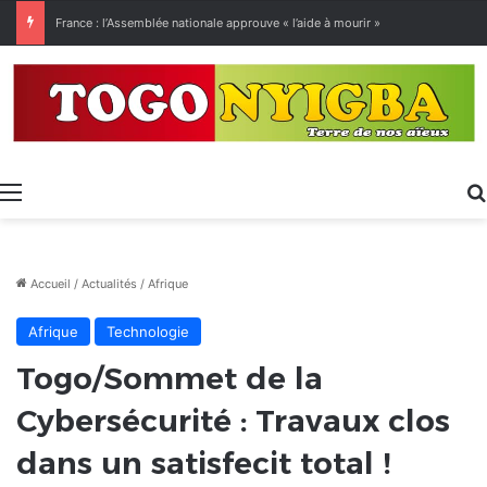
France : l’Assemblée nationale approuve « l’aide à mourir »
Menu
Accueil
/
Actualités
/
Afrique
Afrique
Technologie
Togo/Sommet de la
Cybersécurité : Travaux clos
dans un satisfecit total !