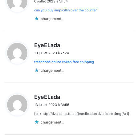
6 juillet 2023 à 5h54
t
can you buy ampicillin over the counter
:
chargement…
d
EyeELada
i
10 juillet 2023 à 7h24
t
trazodone online cheap free shipping
:
chargement…
d
EyeELada
i
13 juillet 2023 à 3h55
t
[url=http://tizanidine.trade/]medication tizanidine 4mg[/url]
:
chargement…