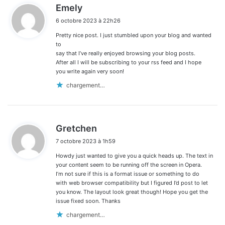
d
Emely
i
6 octobre 2023 à 22h26
t
Pretty nice post. I just stumbled upon your blog and wanted
:
to
say that I’ve really enjoyed browsing your blog posts.
After all I will be subscribing to your rss feed and I hope
you write again very soon!
chargement…
d
Gretchen
i
7 octobre 2023 à 1h59
t
Howdy just wanted to give you a quick heads up. The text in
:
your content seem to be running off the screen in Opera.
I’m not sure if this is a format issue or something to do
with web browser compatibility but I figured I’d post to let
you know. The layout look great though! Hope you get the
issue fixed soon. Thanks
chargement…