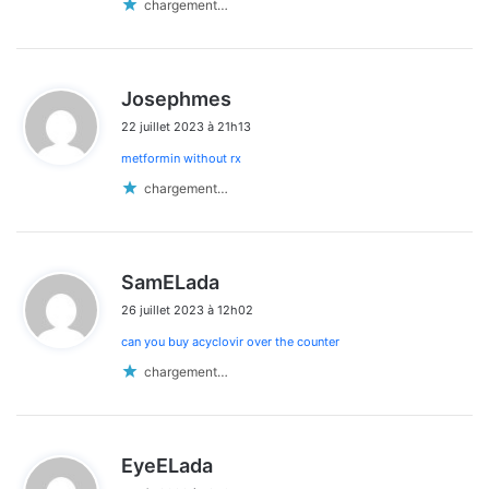
chargement…
d
Josephmes
i
22 juillet 2023 à 21h13
t
metformin without rx
:
chargement…
d
SamELada
i
26 juillet 2023 à 12h02
t
can you buy acyclovir over the counter
:
chargement…
d
EyeELada
i