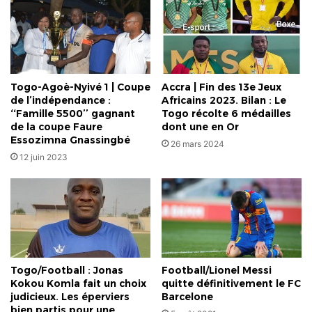
Togo-Agoè-Nyivé 1 | Coupe
Accra | Fin des 13e Jeux
de l’indépendance :
Africains 2023. Bilan : Le
‘‘Famille 5500’’ gagnant
Togo récolte 6 médailles
de la coupe Faure
dont une en Or
Essozimna Gnassingbé
26 mars 2024
12 juin 2023
Togo/Football : Jonas
Football/Lionel Messi
Kokou Komla fait un choix
quitte définitivement le FC
judicieux. Les éperviers
Barcelone
bien partis pour une