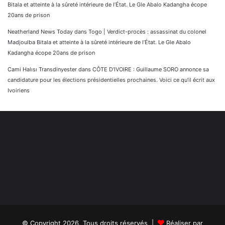
Bitala et atteinte à la sûreté intérieure de l’État. Le Gle Abalo Kadangha écope
20ans de prison
Neatherland News Today
dans
Togo | Verdict-procès : assassinat du colonel
Madjoulba Bitala et atteinte à la sûreté intérieure de l’État. Le Gle Abalo
Kadangha écope 20ans de prison
Cami Halısı Transdinyester
dans
CÔTE D’IVOIRE : Guillaume SORO annonce sa
candidature pour les élections présidentielles prochaines. Voici ce qu’il écrit aux
Ivoiriens
© Copyright 2026, Tous droits réservés |
Réaliser par