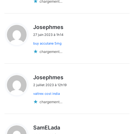
chargement…
d
Josephmes
i
27 juin 2023 à 1h14
t
buy accutane 5mg
:
chargement…
d
Josephmes
i
2 juillet 2023 à 12h19
t
valtrex cost india
:
chargement…
d
SamELada
i