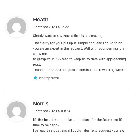
d
Heath
i
7 octobre 2023 à 3h22
t
Simply want to say your article is as amazing.
:
The clarity for your put up is simply cool and i could think
you are an expert in this subject. Well with your permission
allow me
to grasp your RSS feed to keep up to date with approaching
post.
Thanks 1,000,000 and please continue the rewarding work.
chargement…
d
Norris
i
7 octobre 2023 à 10h24
t
It’s the best time to make some plans for the future and it’s
:
time to be happy.
I’ve read this post and if I could I desire to suggest you few