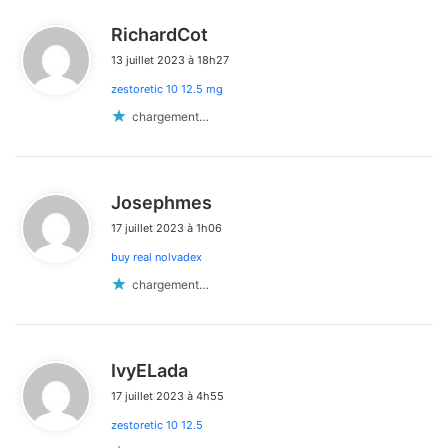
d
RichardCot
i
13 juillet 2023 à 18h27
t
zestoretic 10 12.5 mg
:
chargement…
d
Josephmes
i
17 juillet 2023 à 1h06
t
buy real nolvadex
:
chargement…
d
IvyELada
i
17 juillet 2023 à 4h55
t
zestoretic 10 12.5
: