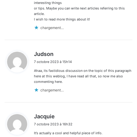
interesting things
or tips. Maybe you can write next articles referring to this
article.
I wish to read more things about it!
chargement…
d
Judson
i
7 octobre 2023 à 15h14
t
Ahaa, its fastidious discussion on the topic of this paragraph
:
here at this weblog, I have read all that, so now me also
commenting here.
chargement…
d
Jacquie
i
7 octobre 2023 à 16h32
t
It’s actually a cool and helpful piece of info.