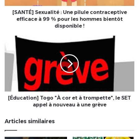
99
%
[SANTÉ] Sexualité : Une pilule contraceptive
pour
efficace à 99 % pour les hommes bientôt
les
disponible !
hommes
bientôt
[Éducation]
disponible
Togo
!
"À
cor
et
à
trompette",
le
SET
appel
[Éducation] Togo "À cor et à trompette", le SET
à
appel à nouveau à une grève
nouveau
à
Articles similaires
une
grève