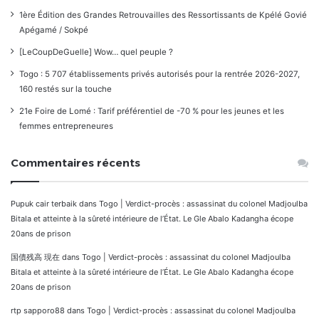
1ère Édition des Grandes Retrouvailles des Ressortissants de Kpélé Govié
Apégamé / Sokpé
[LeCoupDeGuelle] Wow… quel peuple ?
Togo : 5 707 établissements privés autorisés pour la rentrée 2026-2027,
160 restés sur la touche
21e Foire de Lomé : Tarif préférentiel de -70 % pour les jeunes et les
femmes entrepreneures
Commentaires récents
Pupuk cair terbaik
dans
Togo | Verdict-procès : assassinat du colonel Madjoulba
Bitala et atteinte à la sûreté intérieure de l’État. Le Gle Abalo Kadangha écope
20ans de prison
国債残高 現在
dans
Togo | Verdict-procès : assassinat du colonel Madjoulba
Bitala et atteinte à la sûreté intérieure de l’État. Le Gle Abalo Kadangha écope
20ans de prison
rtp sapporo88
dans
Togo | Verdict-procès : assassinat du colonel Madjoulba