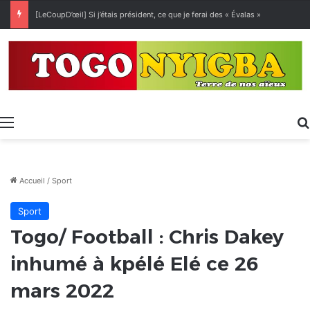
[LeCoupD’œil] Si j’étais président, ce que je ferai des « Évalas »
Menu
Accueil
/
Sport
Sport
Togo/ Football : Chris Dakey
inhumé à kpélé Elé ce 26
mars 2022