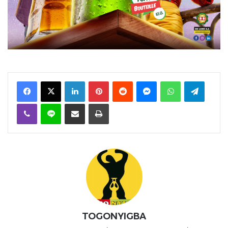
Facebook
X
Linkedin
Pinterest
Reddit
Messenger
WhatsApp
Telegra
Viber
Ligne
Partager par email
Imprimer
TOGONYIGBA