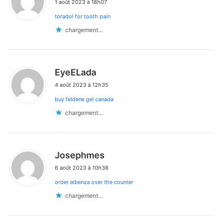
1 août 2023 à 18h07
t
toradol for tooth pain
:
chargement…
d
EyeELada
i
4 août 2023 à 12h35
t
buy feldene gel canada
:
chargement…
d
Josephmes
i
6 août 2023 à 10h38
t
order albenza over the counter
:
chargement…