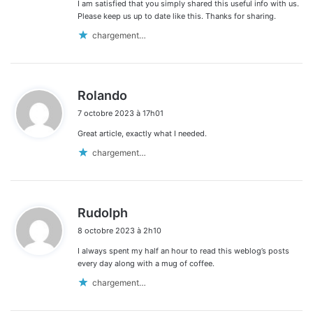
:
I am satisfied that you simply shared this useful info with us.
Please keep us up to date like this. Thanks for sharing.
chargement…
d
Rolando
i
7 octobre 2023 à 17h01
t
Great article, exactly what I needed.
:
chargement…
d
Rudolph
i
8 octobre 2023 à 2h10
t
I always spent my half an hour to read this weblog’s posts
:
every day along with a mug of coffee.
chargement…