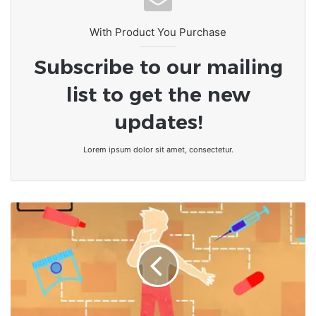
With Product You Purchase
Subscribe to our mailing
list to get the new
updates!
Lorem ipsum dolor sit amet, consectetur.
[SANTÉ]
Sexualité
:
Une
pilule
contraceptive
efficace
à