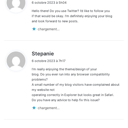
6 octobre 2023 à 5h04
t
Hello there! Do you use Twitter? I’d like to follow you
:
if that would be okay. I’m definitely enjoying your blog
and look forward to new posts.
chargement…
d
Stepanie
i
6 octobre 2023 à 7h17
t
I’m really enjoying the theme/design of your
:
blog. Do you ever run into any browser compatibility
problems?
A small number of my blog visitors have complained about
my website not
operating correctly in Explorer but looks great in Safari.
Do you have any advice to help fix this issue?
chargement…