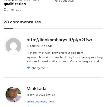
5 août 2021
qualification
21 mai 2021
28 commentaires
d
http://linokambarys.lt/pl/n2ffwr
i
10 août 2022 à 4h34
t
Hi there! I’m at work browsing your blog from
:
my new iphone 4! Just wanted to say I love reading your blog
and look forward to all your posts! Carry on the great work!
chargement…
d
MiaELada
i
15 février 2023 à 9h23
t
online pharmacy meds
: