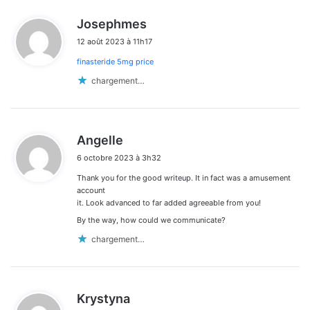
d
Josephmes
i
12 août 2023 à 11h17
t
finasteride 5mg price
:
chargement…
d
Angelle
i
6 octobre 2023 à 3h32
t
Thank you for the good writeup. It in fact was a amusement
:
account
it. Look advanced to far added agreeable from you!
By the way, how could we communicate?
chargement…
d
Krystyna
i