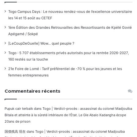
Togo Campus Days : Le nouveau rendez-vous de l’excellence universitaire
les 14 et 15 août au CETEF
1ère Édition des Grandes Retrouvailles des Ressortissants de Kpélé Govié
Apégamé / Sokpé
[LeCoupDeGuelle] Wow… quel peuple ?
Togo : 5 707 établissements privés autorisés pour la rentrée 2026-2027,
160 restés sur la touche
21e Foire de Lomé : Tarif préférentiel de -70 % pour les jeunes et les
femmes entrepreneures
Commentaires récents
Pupuk cair terbaik
dans
Togo | Verdict-procès : assassinat du colonel Madjoulba
Bitala et atteinte à la sûreté intérieure de l’État. Le Gle Abalo Kadangha écope
20ans de prison
国債残高 現在
dans
Togo | Verdict-procès : assassinat du colonel Madjoulba