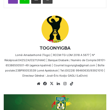
TOGONYIGBA
Lomé-Amadanhomé (Togo) | RCCM:TG-LOM 2018 A 5677 | N°
Récépissé:0425/24/03/11/HAAC | Banque:Orabank / Numéro de Compte:06101-
65386500501-49 (agence kpalimé) | Courriel:togonyigba@gmail.com | Boîte
postale:23BP90053539 Lomé Apédokoè | Tel:(00228) 99460630/93921010 |
Directeur Général : José-Éric Kodjo GAGLI (LeDivin)
Website
Facebook
X
Linkedin
Instagram
TikTok