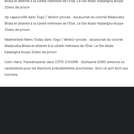
Bitala et atteinte à la sûreté intérieure de l’État. Le Gle Abalo Kadangha écope
20ans de prison
rtp sapporo88
dans
Togo | Verdict-procès : assassinat du colonel Madjoulba
Bitala et atteinte à la sûreté intérieure de l’État. Le Gle Abalo Kadangha écope
20ans de prison
Neatherland News Today
dans
Togo | Verdict-procès : assassinat du colonel
Madjoulba Bitala et atteinte à la sûreté intérieure de l’État. Le Gle Abalo
Kadangha écope 20ans de prison
Cami Halısı Transdinyester
dans
CÔTE D’IVOIRE : Guillaume SORO annonce sa
candidature pour les élections présidentielles prochaines. Voici ce qu’il écrit aux
Ivoiriens