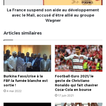
le
Mali,
La France suspend son aide au développement
accusé
avec le Mali, accusé d’être allié au groupe
d’être
Wagner
allié
au
Articles similaires
groupe
Wagner
Burkina Faso/crise à la
Football-Euro 2021/ le
FBF:la fumée blanche est
geste de Christiano
sortie !
Ronaldo qui fait chavirer
Coca-Cola en bourse
4 mai 2022
17 juin 2021