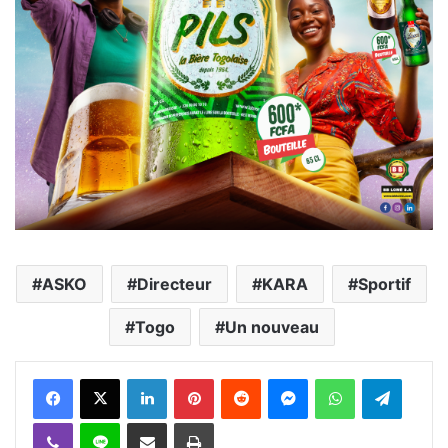
ASKO
Directeur
KARA
Sportif
Togo
Un nouveau
Facebook
X
Linkedin
Pinterest
Reddit
Messenger
WhatsApp
Telegra
Viber
Ligne
Partager par email
Imprimer