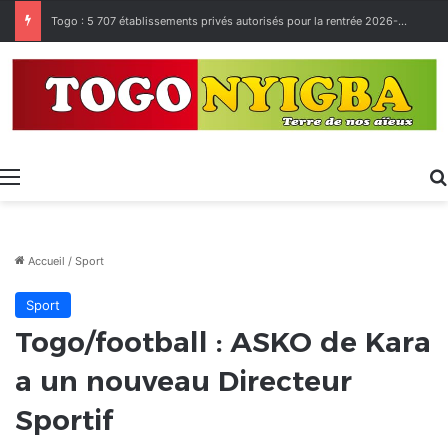
Made in Togo 2026 : un bilan positif qui prépare le terrain pour la Foire Internationale de Lomé
Menu
Accueil
/
Sport
Sport
Togo/football : ASKO de Kara
a un nouveau Directeur
Sportif