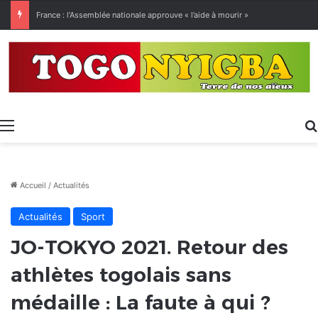
France : l’Assemblée nationale approuve « l’aide à mourir »
Menu
Accueil
/
Actualités
Actualités
Sport
JO-TOKYO 2021. Retour des
athlètes togolais sans
médaille : La faute à qui ?