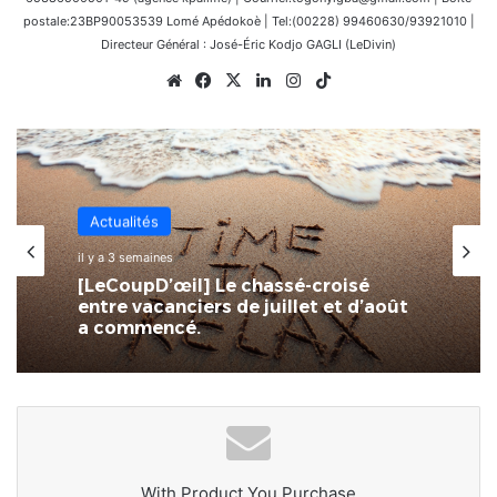
postale:23BP90053539 Lomé Apédokoè | Tel:(00228) 99460630/93921010 |
Directeur Général : José-Éric Kodjo GAGLI (LeDivin)
Website
Facebook
X
Linkedin
Instagram
TikTok
Actualités
Actualités
il y a 4 semaines
il y a 3 semaines
SPID : L’écosystème numérique
togolais à portée de main
[LeCoupD’œil] Le chassé-croisé
entre vacanciers de juillet et d’août
a commencé.
With Product You Purchase