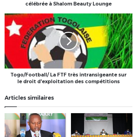
Lounge
célébrée à Shalom Beauty Lounge
Togo/Football/
La
FTF
très
intransigeante
sur
le
droit
d'exploitation
des
Togo/Football/ La FTF très intransigeante sur
compétitions
le droit d'exploitation des compétitions
Articles similaires