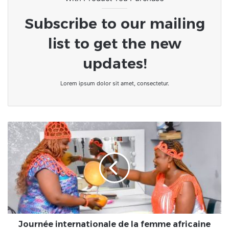
Subscribe to our mailing
list to get the new
updates!
Lorem ipsum dolor sit amet, consectetur.
Journée
internationale
de
la
femme
africaine
célébrée
à
Shalom
Beauty
Journée internationale de la femme africaine