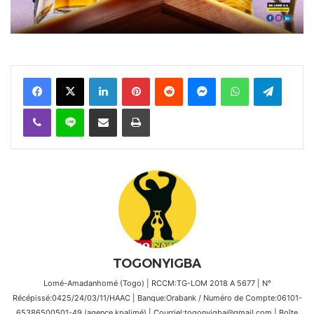
Facebook
X
Linkedin
Pinterest
Reddit
Messenger
WhatsApp
Telegra
Viber
Ligne
Partager par email
Imprimer
TOGONYIGBA
Lomé-Amadanhomé (Togo) | RCCM:TG-LOM 2018 A 5677 | N°
Récépissé:0425/24/03/11/HAAC | Banque:Orabank / Numéro de Compte:06101-
65386500501-49 (agence kpalimé) | Courriel:togonyigba@gmail.com | Boîte