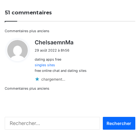
51 commentaires
Navigation
Commentaires plus anciens
d
ChelsaemnMa
dans
i
29 août 2022 à 8h56
t
les
dating apps free
:
commentaires
singles sites
free online chat and dating sites
chargement…
Navigation
Commentaires plus anciens
dans
les
Rechercher :
commentaires