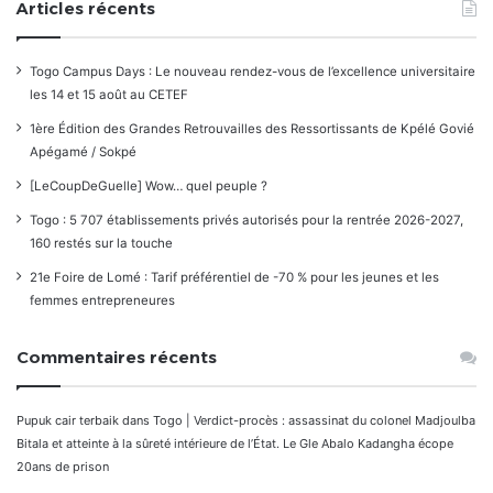
Articles récents
Togo Campus Days : Le nouveau rendez-vous de l’excellence universitaire
les 14 et 15 août au CETEF
1ère Édition des Grandes Retrouvailles des Ressortissants de Kpélé Govié
Apégamé / Sokpé
[LeCoupDeGuelle] Wow… quel peuple ?
Togo : 5 707 établissements privés autorisés pour la rentrée 2026-2027,
160 restés sur la touche
21e Foire de Lomé : Tarif préférentiel de -70 % pour les jeunes et les
femmes entrepreneures
Commentaires récents
Pupuk cair terbaik
dans
Togo | Verdict-procès : assassinat du colonel Madjoulba
Bitala et atteinte à la sûreté intérieure de l’État. Le Gle Abalo Kadangha écope
20ans de prison