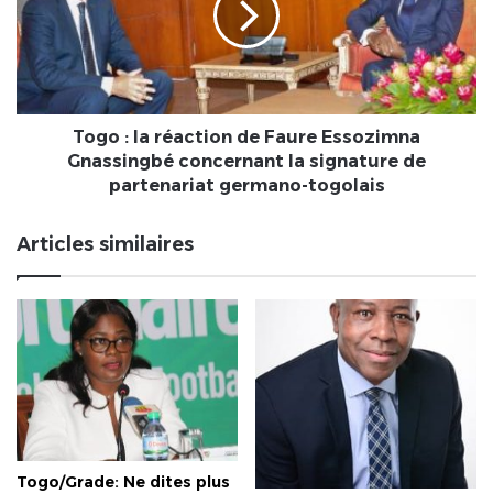
de
Faure
Essozimna
Gnassingbé
concernant
la
Togo : la réaction de Faure Essozimna
signature
Gnassingbé concernant la signature de
de
partenariat germano-togolais
partenariat
germano-
Articles similaires
togolais
Togo/Grade: Ne dites plus