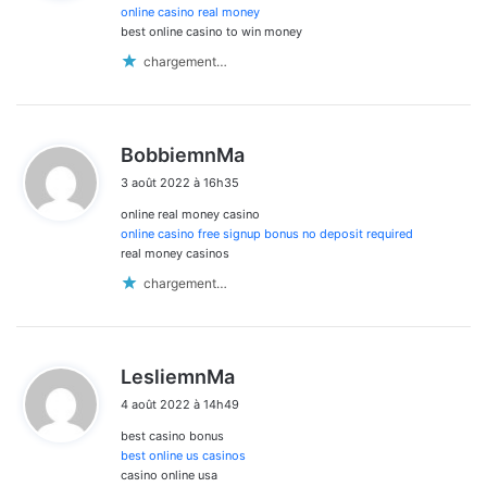
:
online casino real money
best online casino to win money
chargement…
d
BobbiemnMa
i
3 août 2022 à 16h35
t
online real money casino
:
online casino free signup bonus no deposit required
real money casinos
chargement…
d
LesliemnMa
i
4 août 2022 à 14h49
t
best casino bonus
:
best online us casinos
casino online usa