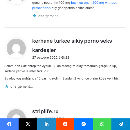
generic neurontin 100 mg
buy neurontin 400 mg without
:
prescription
buy gabapentin online cheap
chargement…
kerhane türkce sikiş porno seks
d
kardeşler
i
27 octobre 2022 à 6h22
t
Selam ben Gaziantep’ten Aysun. Bu anlatacağım olay tamamen gerçek olup,
:
sadece yer ve isimler farklıdır.
Bu olay yaşandığında 16 yaşındaydım. Bundan 2 yıl önce bizim köye yeni bir.
chargement…
d
striplife.ru
i
1 février 2023 à 14h21
t
striplife.ru
Facebook
X
Linkedin
Reddit
Messenger
WhatsApp
Telegram