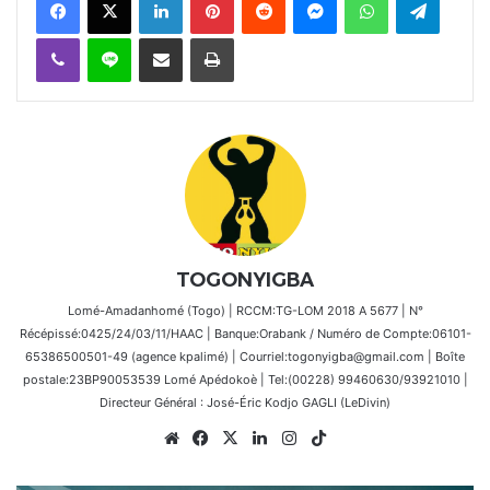
Viber
Ligne
Partager par email
Imprimer
TOGONYIGBA
Lomé-Amadanhomé (Togo) | RCCM:TG-LOM 2018 A 5677 | N°
Récépissé:0425/24/03/11/HAAC | Banque:Orabank / Numéro de Compte:06101-
65386500501-49 (agence kpalimé) | Courriel:togonyigba@gmail.com | Boîte
postale:23BP90053539 Lomé Apédokoè | Tel:(00228) 99460630/93921010 |
Directeur Général : José-Éric Kodjo GAGLI (LeDivin)
Website
Facebook
X
Linkedin
Instagram
TikTok