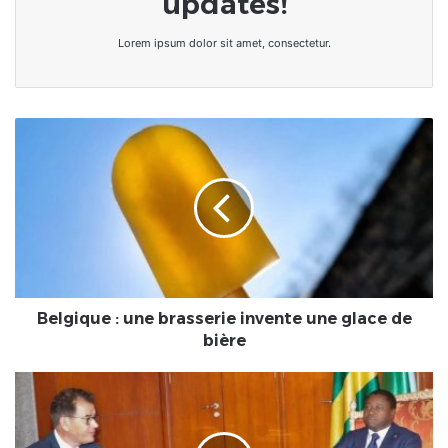
updates!
Lorem ipsum dolor sit amet, consectetur.
Belgique
:
une
brasserie
invente
une
glace
de
bière
Belgique : une brasserie invente une glace de
bière
Togo
:
la
réaction