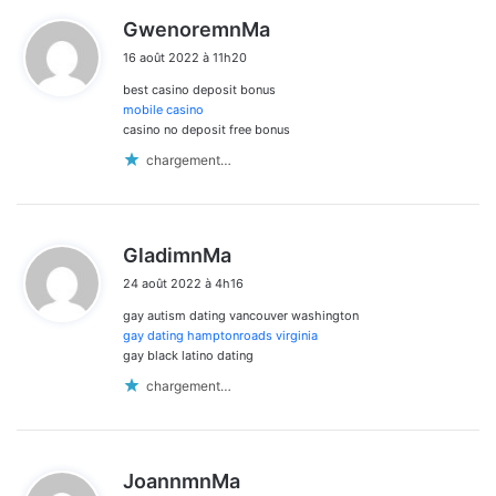
d
GwenoremnMa
i
16 août 2022 à 11h20
t
best casino deposit bonus
:
mobile casino
casino no deposit free bonus
chargement…
d
GladimnMa
i
24 août 2022 à 4h16
t
gay autism dating vancouver washington
:
gay dating hamptonroads virginia
gay black latino dating
chargement…
d
JoannmnMa
i