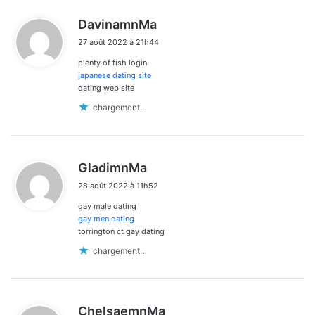
d
DavinamnMa
i
27 août 2022 à 21h44
t
plenty of fish login
:
japanese dating site
dating web site
chargement…
d
GladimnMa
i
28 août 2022 à 11h52
t
gay male dating
:
gay men dating
torrington ct gay dating
chargement…
d
ChelsaemnMa