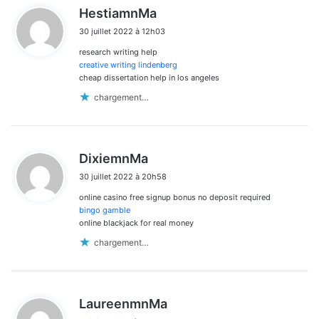
d
HestiamnMa
i
30 juillet 2022 à 12h03
t
research writing help
:
creative writing lindenberg
cheap dissertation help in los angeles
chargement…
d
DixiemnMa
i
30 juillet 2022 à 20h58
t
online casino free signup bonus no deposit required
:
bingo gamble
online blackjack for real money
chargement…
d
LaureenmnMa
i