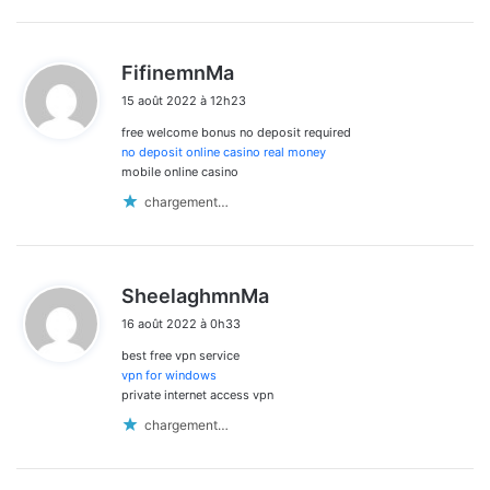
d
FifinemnMa
i
15 août 2022 à 12h23
t
free welcome bonus no deposit required
:
no deposit online casino real money
mobile online casino
chargement…
d
SheelaghmnMa
i
16 août 2022 à 0h33
t
best free vpn service
:
vpn for windows
private internet access vpn
chargement…