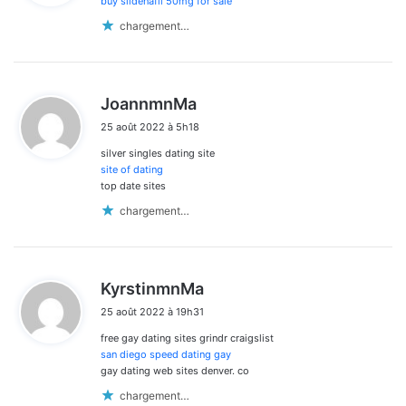
buy sildenafil 50mg for sale
:
chargement…
d
JoannmnMa
i
25 août 2022 à 5h18
t
silver singles dating site
:
site of dating
top date sites
chargement…
d
KyrstinmnMa
i
25 août 2022 à 19h31
t
free gay dating sites grindr craigslist
:
san diego speed dating gay
gay dating web sites denver. co
chargement…