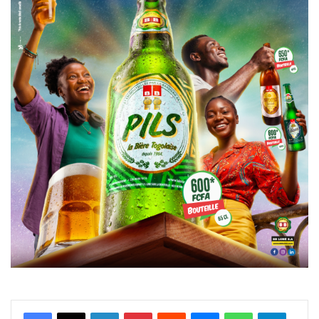
Facebook
X
Linkedin
Pinterest
Reddit
Messenger
WhatsApp
Telegra