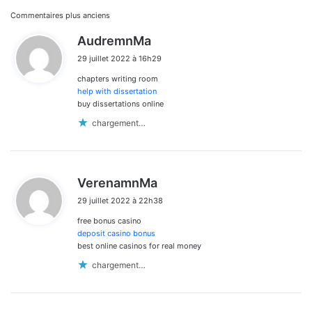
Navigation
Commentaires plus anciens
d
AudremnMa
dans
i
29 juillet 2022 à 16h29
t
les
chapters writing room
:
commentaires
help with dissertation
buy dissertations online
chargement…
d
VerenamnMa
i
29 juillet 2022 à 22h38
t
free bonus casino
:
deposit casino bonus
best online casinos for real money
chargement…