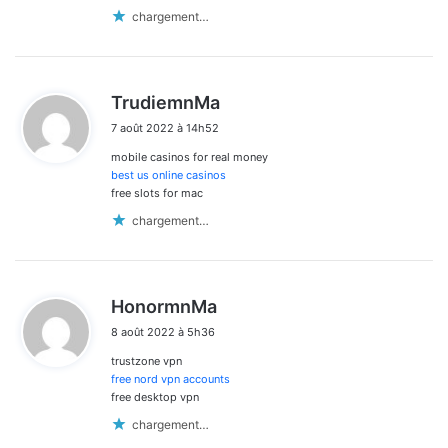
chargement…
d
TrudiemnMa
i
7 août 2022 à 14h52
t
mobile casinos for real money
:
best us online casinos
free slots for mac
chargement…
d
HonormnMa
i
8 août 2022 à 5h36
t
trustzone vpn
:
free nord vpn accounts
free desktop vpn
chargement…