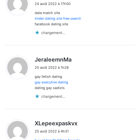
24 août 2022 à 17h00
t
date match site
:
tinder dating site free search
facebook dating site
chargement…
d
JeraleemnMa
i
25 août 2022 à 1h28
t
gay fetish dating
:
gay executive dating
dating gay sadists
chargement…
d
XLepeexpaskvx
i
25 août 2022 à 4h31
t