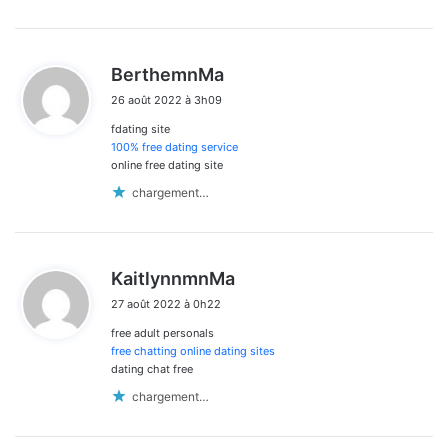
d
BerthemnMa
i
26 août 2022 à 3h09
t
fdating site
:
100% free dating service
online free dating site
chargement…
d
KaitlynnmnMa
i
27 août 2022 à 0h22
t
free adult personals
:
free chatting online dating sites
dating chat free
chargement…