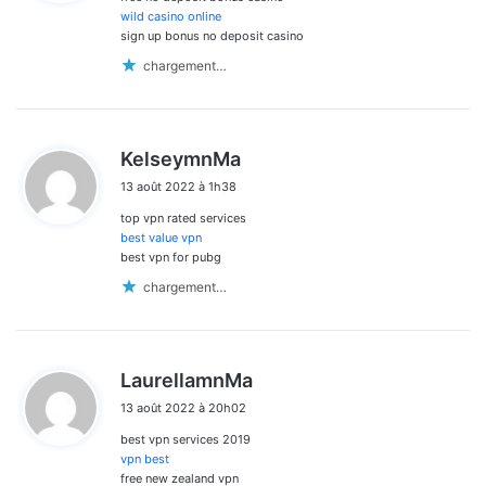
:
wild casino online
sign up bonus no deposit casino
chargement…
d
KelseymnMa
i
13 août 2022 à 1h38
t
top vpn rated services
:
best value vpn
best vpn for pubg
chargement…
d
LaurellamnMa
i
13 août 2022 à 20h02
t
best vpn services 2019
:
vpn best
free new zealand vpn