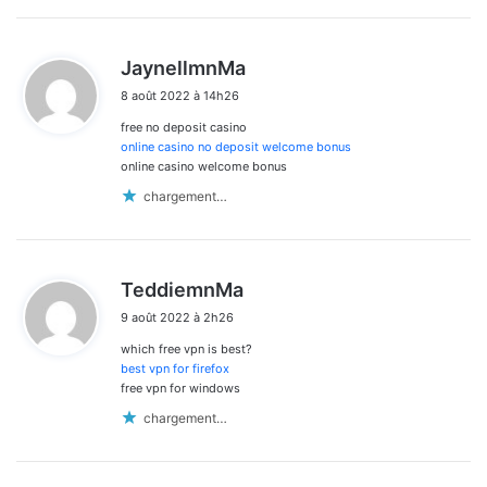
d
JaynellmnMa
i
8 août 2022 à 14h26
t
free no deposit casino
:
online casino no deposit welcome bonus
online casino welcome bonus
chargement…
d
TeddiemnMa
i
9 août 2022 à 2h26
t
which free vpn is best?
:
best vpn for firefox
free vpn for windows
chargement…