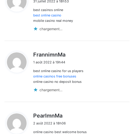
31 juillet 2022 à 18h53
t
best casinos online
:
best online casino
mobile casino real money
chargement…
d
FrannimnMa
i
1 août 2022 à 19h44
t
best online casino for us players
:
online casinos free bonuses
online casino no deposit bonus
chargement…
d
PearlmnMa
i
2 août 2022 à 18h06
t
online casino best welcome bonus