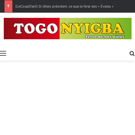
[LeCoupD’œil] Si j’étais président, ce que je ferai des « Évalas »
Menu