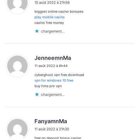
10 août 2022 à 21h56
t
biggest online casino bonuses
:
play mobile casino
casino free money
chargement…
d
JenneemnMa
i
11 août 2022 à 6h44
t
cyberghost vpn free download
:
vpn for windows 10 free
buy hma pro vpn
chargement…
d
FanyamnMa
i
11 août 2022 à 21h30
t
free no deposit bonus casino