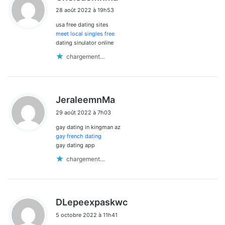
i
28 août 2022 à 19h53
t
usa free dating sites
:
meet local singles free
dating sinulator online
chargement…
d
JeraleemnMa
i
29 août 2022 à 7h03
t
gay dating in kingman az
:
gay french dating
gay dating app
chargement…
d
DLepeexpaskwc
i
5 octobre 2022 à 11h41
t