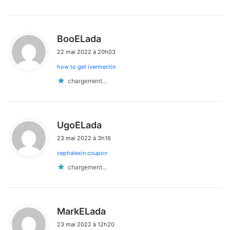
d
BooELada
i
22 mai 2022 à 20h03
t
how to get ivermectin
:
chargement…
d
UgoELada
i
23 mai 2022 à 3h16
t
cephalexin coupon
:
chargement…
d
MarkELada
i
23 mai 2022 à 12h20
t