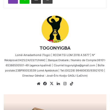
TOGONYIGBA
Lomé-Amadanhomé (Togo) | RCCM:TG-LOM 2018 A 5677 | N°
Récépissé:0425/24/03/11/HAAC | Banque:Orabank / Numéro de Compte:06101-
65386500501-49 (agence kpalimé) | Courriel:togonyigba@gmail.com | Boîte
postale:23BP90053539 Lomé Apédokoè | Tel:(00228) 99460630/93921010 |
Directeur Général : José-Éric Kodjo GAGLI (LeDivin)
Website
Facebook
X
Linkedin
Instagram
TikTok