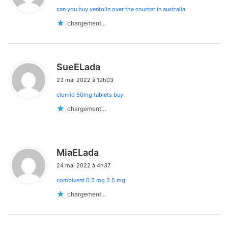
can you buy ventolin over the counter in australia
:
chargement…
d
SueELada
i
23 mai 2022 à 19h03
t
clomid 50mg tablets buy
:
chargement…
d
MiaELada
i
24 mai 2022 à 4h37
t
combivent 0.5 mg 2.5 mg
:
chargement…