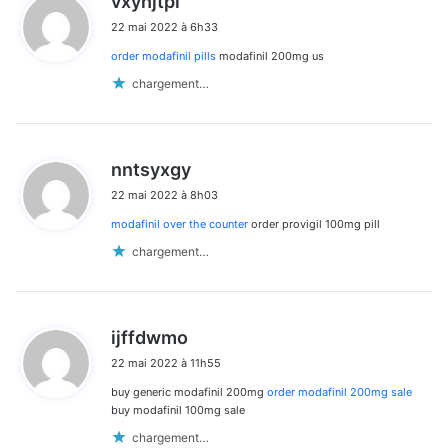
vxyhjtpl
i
les
22 mai 2022 à 6h33
t
commentaires
order modafinil pills
modafinil 200mg us
:
chargement…
d
nntsyxgy
i
22 mai 2022 à 8h03
t
modafinil over the counter
order provigil 100mg pill
:
chargement…
d
ijffdwmo
i
22 mai 2022 à 11h55
t
buy generic modafinil 200mg
order modafinil 200mg sale
:
buy modafinil 100mg sale
chargement…