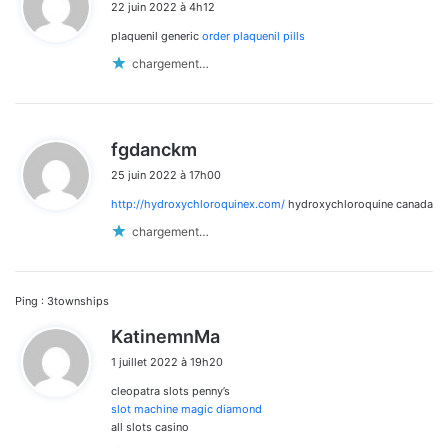
22 juin 2022 à 4h12
t
plaquenil generic
order plaquenil pills
:
chargement…
d
fgdanckm
i
25 juin 2022 à 17h00
t
http://hydroxychloroquinex.com/
hydroxychloroquine canada
:
chargement…
Ping :
3townships
d
KatinemnMa
i
1 juillet 2022 à 19h20
t
cleopatra slots penny’s
:
slot machine magic diamond
all slots casino