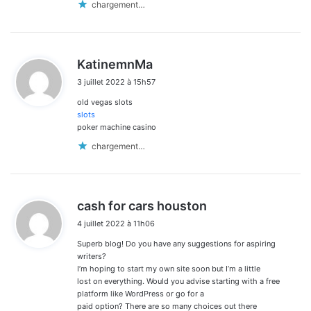
chargement…
d
KatinemnMa
i
3 juillet 2022 à 15h57
t
old vegas slots
:
slots
poker machine casino
chargement…
d
cash for cars houston
i
4 juillet 2022 à 11h06
t
Superb blog! Do you have any suggestions for aspiring
:
writers?
I’m hoping to start my own site soon but I’m a little
lost on everything. Would you advise starting with a free
platform like WordPress or go for a
paid option? There are so many choices out there