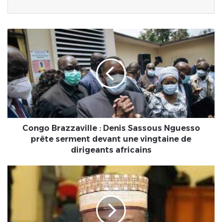
Congo
Brazzaville
:
Denis
Sassous
Nguesso
prête
serment
devant
une
Congo Brazzaville : Denis Sassous Nguesso
vingtaine
prête serment devant une vingtaine de
de
dirigeants africains
dirigeants
africains
Togo
:
Faure
Essozimna
Gnassingbé