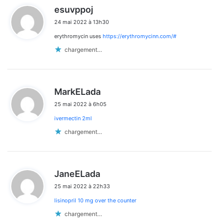
d
esuvppoj
i
24 mai 2022 à 13h30
t
erythromycin uses
https://erythromycinn.com/#
:
chargement…
d
MarkELada
i
25 mai 2022 à 6h05
t
ivermectin 2ml
:
chargement…
d
JaneELada
i
25 mai 2022 à 22h33
t
lisinopril 10 mg over the counter
:
chargement…