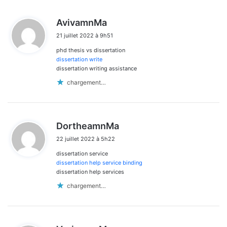
d
AvivamnMa
i
21 juillet 2022 à 9h51
t
phd thesis vs dissertation
:
dissertation write
dissertation writing assistance
chargement…
d
DortheamnMa
i
22 juillet 2022 à 5h22
t
dissertation service
:
dissertation help service binding
dissertation help services
chargement…
d