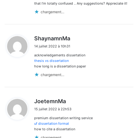
that I’m totally confused .. Any suggestions? Appreciate it!
chargement…
d
ShaynamnMa
i
14 juillet 2022 à 10h31
t
acknowledgements dissertation
:
thesis vs dissertation
how long is a dissertation paper
chargement…
d
JoetemnMa
i
15 juillet 2022 à 22h53
t
premium dissertation writing service
:
uf dissertation format
how to cite a dissertation
chargement…