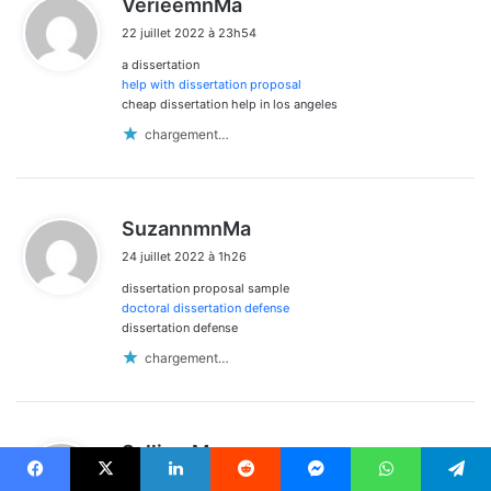
VerieemnMa
i
22 juillet 2022 à 23h54
t
a dissertation
:
help with dissertation proposal
cheap dissertation help in los angeles
chargement…
d
SuzannmnMa
i
24 juillet 2022 à 1h26
t
dissertation proposal sample
:
doctoral dissertation defense
dissertation defense
chargement…
d
SallimnMa
i
24 juillet 2022 à 19h51
t
Facebook
X
Linkedin
Reddit
Messenger
WhatsApp
Telegram