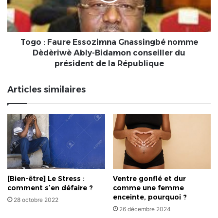
nomme
Dèdèriwè
Ably-
Bidamon
conseiller
Togo : Faure Essozimna Gnassingbé nomme
du
Dèdèriwè Ably-Bidamon conseiller du
président
président de la République
de
la
Articles similaires
République
[Bien-être] Le Stress :
Ventre gonflé et dur
comment s’en défaire ?
comme une femme
enceinte, pourquoi ?
28 octobre 2022
26 décembre 2024