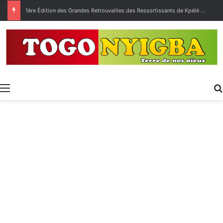
1ère Édition des Grandes Retrouvailles des Ressortissants de Kpélé Govié Apégamé / Sokpé
Menu