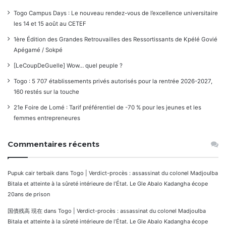
Togo Campus Days : Le nouveau rendez-vous de l’excellence universitaire
les 14 et 15 août au CETEF
1ère Édition des Grandes Retrouvailles des Ressortissants de Kpélé Govié
Apégamé / Sokpé
[LeCoupDeGuelle] Wow… quel peuple ?
Togo : 5 707 établissements privés autorisés pour la rentrée 2026-2027,
160 restés sur la touche
21e Foire de Lomé : Tarif préférentiel de -70 % pour les jeunes et les
femmes entrepreneures
Commentaires récents
Pupuk cair terbaik
dans
Togo | Verdict-procès : assassinat du colonel Madjoulba
Bitala et atteinte à la sûreté intérieure de l’État. Le Gle Abalo Kadangha écope
20ans de prison
国債残高 現在
dans
Togo | Verdict-procès : assassinat du colonel Madjoulba
Bitala et atteinte à la sûreté intérieure de l’État. Le Gle Abalo Kadangha écope