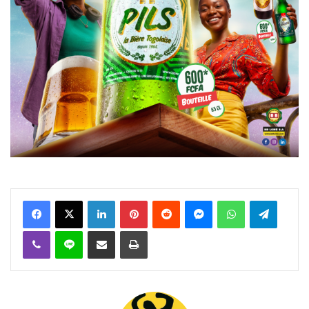
Facebook
X
Linkedin
Pinterest
Reddit
Messenger
WhatsApp
Telegra
Viber
Ligne
Partager par email
Imprimer