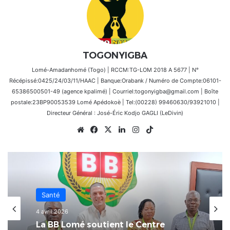
TOGONYIGBA
Lomé-Amadanhomé (Togo) | RCCM:TG-LOM 2018 A 5677 | N°
Récépissé:0425/24/03/11/HAAC | Banque:Orabank / Numéro de Compte:06101-
65386500501-49 (agence kpalimé) | Courriel:togonyigba@gmail.com | Boîte
postale:23BP90053539 Lomé Apédokoè | Tel:(00228) 99460630/93921010 |
Directeur Général : José-Éric Kodjo GAGLI (LeDivin)
Website
Facebook
X
Linkedin
Instagram
TikTok
Santé
Santé
17 janvier 2026
4 avril 2026