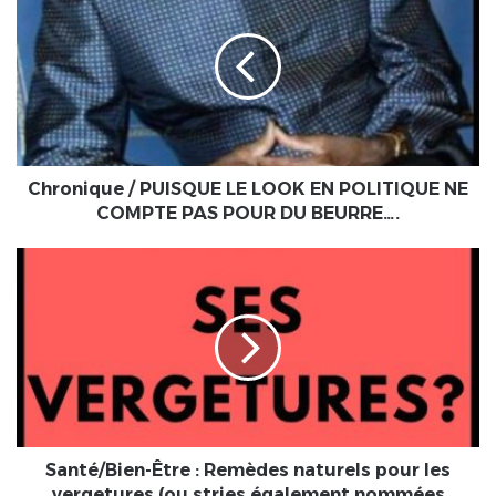
PUISQUE
LE
LOOK
EN
POLITIQUE
NE
COMPTE
PAS
Chronique / PUISQUE LE LOOK EN POLITIQUE NE
POUR
COMPTE PAS POUR DU BEURRE….
DU
BEURRE….
Santé/Bien-
Être
:
Remèdes
naturels
pour
les
vergetures
(ou
stries
Santé/Bien-Être : Remèdes naturels pour les
également
vergetures (ou stries également nommées