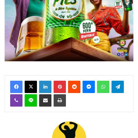
Facebook
X
Linkedin
Pinterest
Reddit
Messenger
WhatsApp
Telegra
Viber
Ligne
Partager par email
Imprimer