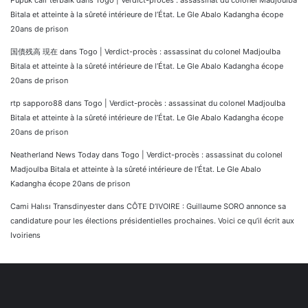
Pupuk cair terbaik
dans
Togo | Verdict-procès : assassinat du colonel Madjoulba
Bitala et atteinte à la sûreté intérieure de l’État. Le Gle Abalo Kadangha écope
20ans de prison
国債残高 現在
dans
Togo | Verdict-procès : assassinat du colonel Madjoulba
Bitala et atteinte à la sûreté intérieure de l’État. Le Gle Abalo Kadangha écope
20ans de prison
rtp sapporo88
dans
Togo | Verdict-procès : assassinat du colonel Madjoulba
Bitala et atteinte à la sûreté intérieure de l’État. Le Gle Abalo Kadangha écope
20ans de prison
Neatherland News Today
dans
Togo | Verdict-procès : assassinat du colonel
Madjoulba Bitala et atteinte à la sûreté intérieure de l’État. Le Gle Abalo
Kadangha écope 20ans de prison
Cami Halısı Transdinyester
dans
CÔTE D’IVOIRE : Guillaume SORO annonce sa
candidature pour les élections présidentielles prochaines. Voici ce qu’il écrit aux
Ivoiriens