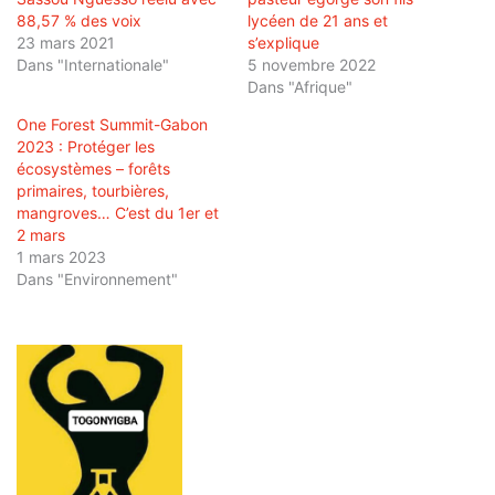
88,57 % des voix
lycéen de 21 ans et
23 mars 2021
s’explique
Dans "Internationale"
5 novembre 2022
Dans "Afrique"
One Forest Summit-Gabon
2023 : Protéger les
écosystèmes – forêts
primaires, tourbières,
mangroves… C’est du 1er et
2 mars
1 mars 2023
Dans "Environnement"