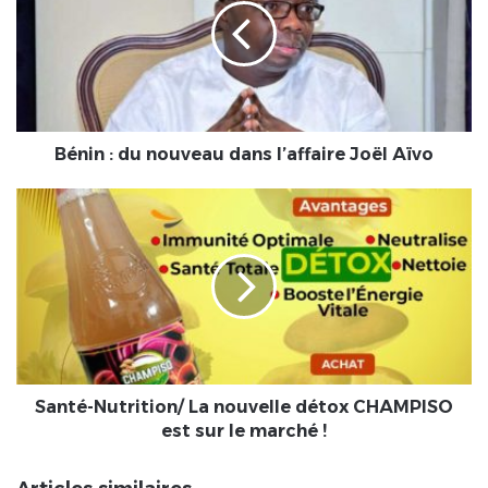
nouveau
dans
l’affaire
Joël
Aïvo
Bénin : du nouveau dans l’affaire Joël Aïvo
Santé-
Nutrition/
La
nouvelle
détox
CHAMPISO
est
sur
le
marché
Santé-Nutrition/ La nouvelle détox CHAMPISO
!
est sur le marché !