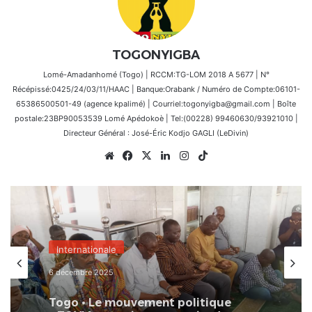
TOGONYIGBA
Lomé-Amadanhomé (Togo) | RCCM:TG-LOM 2018 A 5677 | N°
Récépissé:0425/24/03/11/HAAC | Banque:Orabank / Numéro de Compte:06101-
65386500501-49 (agence kpalimé) | Courriel:togonyigba@gmail.com | Boîte
postale:23BP90053539 Lomé Apédokoè | Tel:(00228) 99460630/93921010 |
Directeur Général : José-Éric Kodjo GAGLI (LeDivin)
Website
Facebook
X
Linkedin
Instagram
TikTok
Internationale
6 décembre 2025
Togo • Le mouvement politique
« TOVIA » exprime sa gratitude
envers Allah