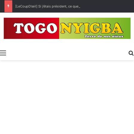
[LeCoupD’œil] Si j’étais président, ce que je ferai des « Évalas »
Menu