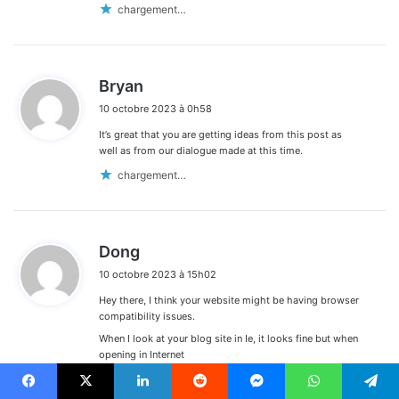
chargement…
d
Bryan
i
10 octobre 2023 à 0h58
t
It’s great that you are getting ideas from this post as
:
well as from our dialogue made at this time.
chargement…
d
Dong
i
10 octobre 2023 à 15h02
t
Hey there, I think your website might be having browser
:
compatibility issues.
When I look at your blog site in Ie, it looks fine but when
opening in Internet
Explorer, it has some overlapping. I just wanted to give you
a quick heads up! Other then that, great blog!
Facebook
X
Linkedin
Reddit
Messenger
WhatsApp
Telegram