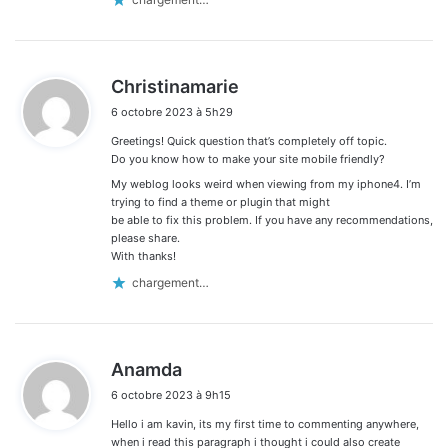
d
Christinamarie
i
6 octobre 2023 à 5h29
t
Greetings! Quick question that’s completely off topic.
:
Do you know how to make your site mobile friendly?
My weblog looks weird when viewing from my iphone4. I’m
trying to find a theme or plugin that might
be able to fix this problem. If you have any recommendations,
please share.
With thanks!
chargement…
d
Anamda
i
6 octobre 2023 à 9h15
t
Hello i am kavin, its my first time to commenting anywhere,
:
when i read this paragraph i thought i could also create