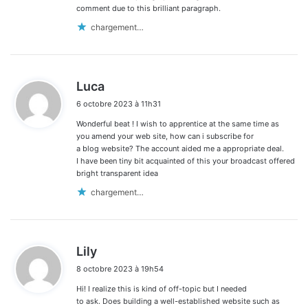
comment due to this brilliant paragraph.
chargement…
d
Luca
i
6 octobre 2023 à 11h31
t
Wonderful beat ! I wish to apprentice at the same time as
:
you amend your web site, how can i subscribe for
a blog website? The account aided me a appropriate deal.
I have been tiny bit acquainted of this your broadcast offered
bright transparent idea
chargement…
d
Lily
i
8 octobre 2023 à 19h54
t
Hi! I realize this is kind of off-topic but I needed
:
to ask. Does building a well-established website such as