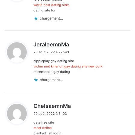
:
world best dating sites
dating site for
chargement…
d
JeraleemnMa
i
28 août 2022 à 22h43
t
nippleplay gay dating site
:
victim met killer on gay dating site new york
minneapolis gay dating
chargement…
d
ChelsaemnMa
i
29 août 2022 à 8h03
t
date free site
:
meet online
plentyoffish login