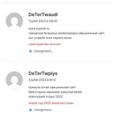
d
DeTerTwaudl
i
1 juillet 2023 à 23h37
t
www putevki ru
:
городская больница железноводск официальный сайт
эко усадьба эски кермен крым
санаторий без лечения
chargement…
d
DeTerTwpiys
i
3 juillet 2023 à 6h12
t
примула алтай официальный сайт
:
база отдыха черномор широкая балка
новогодний отдых 2022
новый год 2022 анапа ресторан
chargement…