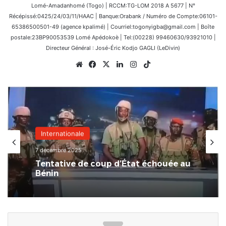
Lomé-Amadanhomé (Togo) | RCCM:TG-LOM 2018 A 5677 | N°
Récépissé:0425/24/03/11/HAAC | Banque:Orabank / Numéro de Compte:06101-
65386500501-49 (agence kpalimé) | Courriel:togonyigba@gmail.com | Boîte
postale:23BP90053539 Lomé Apédokoè | Tel:(00228) 99460630/93921010 |
Directeur Général : José-Éric Kodjo GAGLI (LeDivin)
Website
Facebook
X
Linkedin
Instagram
TikTok
Internationale
7 décembre 2025
Tentative de coup d’État échouée au
Bénin