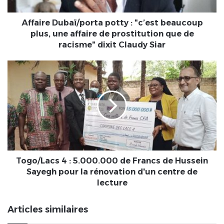
une
affaire
de
Affaire Dubaï/porta potty : "c’est beaucoup
prostitution
plus, une affaire de prostitution que de
que
racisme" dixit Claudy Siar
de
racisme"
Togo/Lacs
dixit
4
Claudy
:
Siar
5.000.000
de
Francs
de
Hussein
Sayegh
pour
Togo/Lacs 4 : 5.000.000 de Francs de Hussein
la
Sayegh pour la rénovation d'un centre de
rénovation
lecture
d'un
centre
Articles similaires
de
lecture