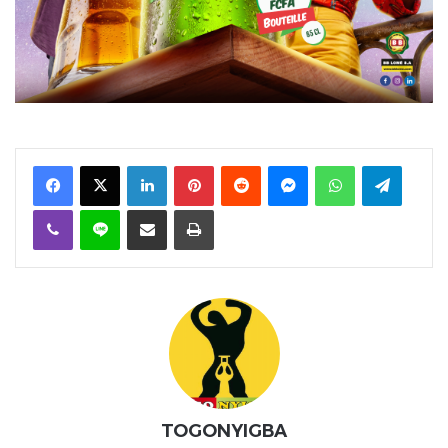
Facebook
X
Linkedin
Pinterest
Reddit
Messenger
WhatsApp
Telegra
Viber
Ligne
Partager par email
Imprimer
TOGONYIGBA