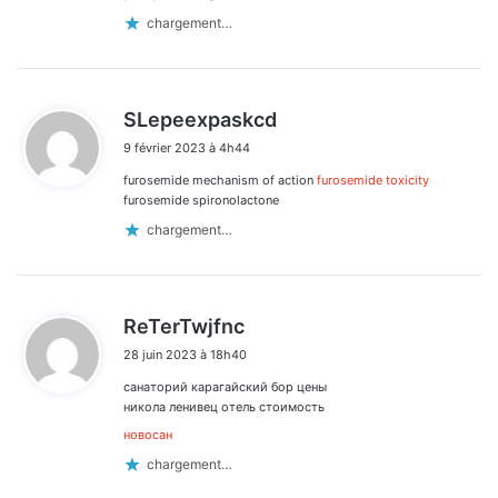
chargement…
d
SLepeexpaskcd
i
9 février 2023 à 4h44
t
furosemide mechanism of action
furosemide toxicity
:
furosemide spironolactone
chargement…
d
ReTerTwjfnc
i
28 juin 2023 à 18h40
t
санаторий карагайский бор цены
:
никола ленивец отель стоимость
новосан
chargement…