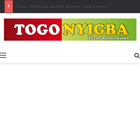
[LeCoupD’œil] Le chassé-croisé entre vacanciers de juillet et d’août a commencé.
Menu