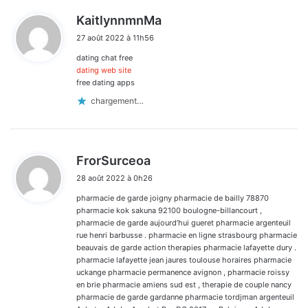
d
KaitlynnmnMa
i
27 août 2022 à 11h56
t
dating chat free
:
dating web site
free dating apps
chargement…
d
FrorSurceoa
i
28 août 2022 à 0h26
t
pharmacie de garde joigny pharmacie de bailly 78870
:
pharmacie kok sakuna 92100 boulogne-billancourt ,
pharmacie de garde aujourd’hui gueret pharmacie argenteuil
rue henri barbusse . pharmacie en ligne strasbourg pharmacie
beauvais de garde action therapies pharmacie lafayette dury .
pharmacie lafayette jean jaures toulouse horaires pharmacie
uckange pharmacie permanence avignon , pharmacie roissy
en brie pharmacie amiens sud est , therapie de couple nancy
pharmacie de garde gardanne pharmacie tordjman argenteuil