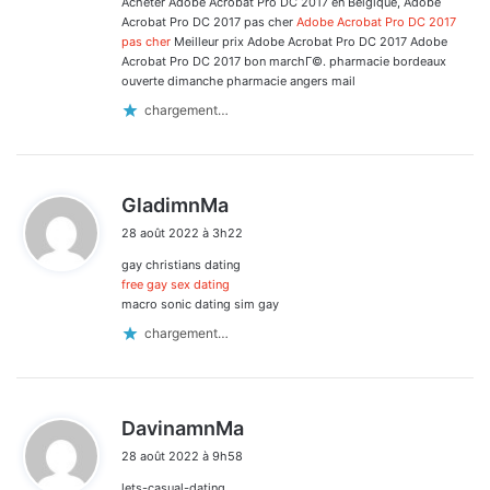
Acheter Adobe Acrobat Pro DC 2017 en Belgique, Adobe
Acrobat Pro DC 2017 pas cher
Adobe Acrobat Pro DC 2017
pas cher
Meilleur prix Adobe Acrobat Pro DC 2017 Adobe
Acrobat Pro DC 2017 bon marchГ©. pharmacie bordeaux
ouverte dimanche pharmacie angers mail
chargement…
d
GladimnMa
i
28 août 2022 à 3h22
t
gay christians dating
:
free gay sex dating
macro sonic dating sim gay
chargement…
d
DavinamnMa
i
28 août 2022 à 9h58
t
lets-casual-dating