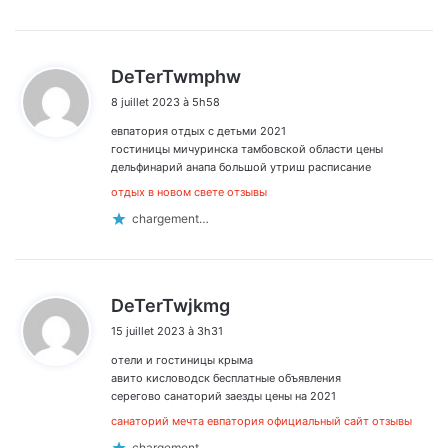
d
DeTerTwmphw
i
8 juillet 2023 à 5h58
t
евпатория отдых с детьми 2021
:
гостиницы мичуринска тамбовской области цены
дельфинарий анапа большой утриш расписание
отдых в новом свете отзывы
chargement…
d
DeTerTwjkmg
i
15 juillet 2023 à 3h31
t
отели и гостиницы крыма
:
авито кисловодск бесплатные объявления
серегово санаторий заезды цены на 2021
санаторий мечта евпатория официальный сайт отзывы
chargement…