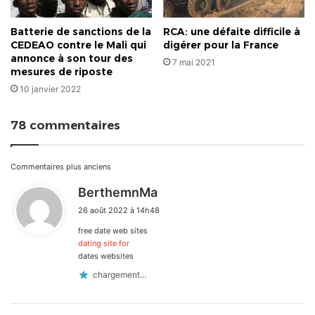
Batterie de sanctions de la
RCA: une défaite difficile à
CEDEAO contre le Mali qui
digérer pour la France
annonce à son tour des
7 mai 2021
mesures de riposte
10 janvier 2022
78 commentaires
Navigation
Commentaires plus anciens
d
BerthemnMa
dans
i
26 août 2022 à 14h48
t
les
free date web sites
:
commentaires
dating site for
dates websites
chargement…