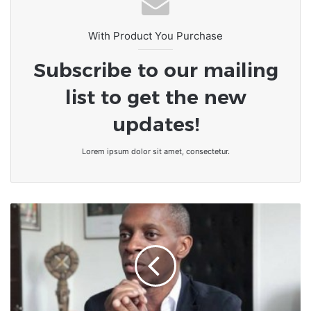
With Product You Purchase
Subscribe to our mailing
list to get the new
updates!
Lorem ipsum dolor sit amet, consectetur.
Affaire
Dubaï/porta
potty
:
"c’est
beaucoup
plus,