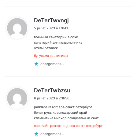
d
DeTerTwvngj
i
5 juillet 2023 à 17h41
t
военный санаторий в сочи
:
санаторий для позвоночника
отели батайск
бугульма гостиницы
chargement…
d
DeTerTwbzsu
i
6 juillet 2023 à 23h56
t
parklane resort spa санкт петербург
:
белая русь краснодарский край
клементина мисхор официальный сайт
парклайн резорт энд спа санкт петербург
chargement…