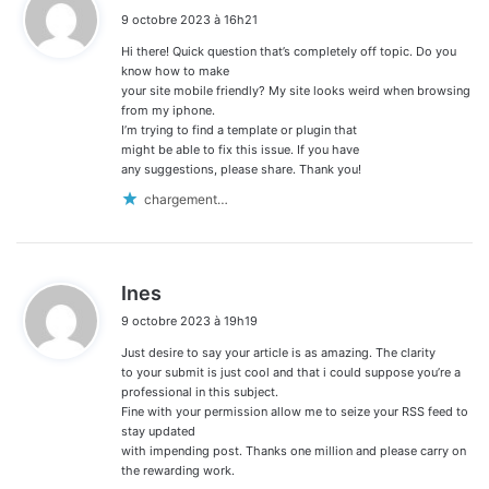
i
9 octobre 2023 à 16h21
t
Hi there! Quick question that’s completely off topic. Do you
:
know how to make
your site mobile friendly? My site looks weird when browsing
from my iphone.
I’m trying to find a template or plugin that
might be able to fix this issue. If you have
any suggestions, please share. Thank you!
chargement…
d
Ines
i
9 octobre 2023 à 19h19
t
Just desire to say your article is as amazing. The clarity
:
to your submit is just cool and that i could suppose you’re a
professional in this subject.
Fine with your permission allow me to seize your RSS feed to
stay updated
with impending post. Thanks one million and please carry on
the rewarding work.