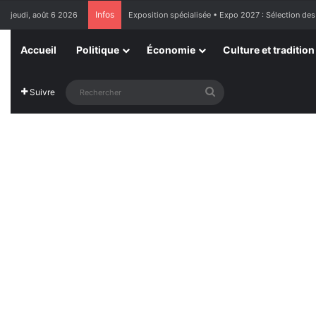
Infos
jeudi, août 6 2026
France : l’Assemblée nationale approuve « l’aide à m
Accueil
Politique
Économie
Culture et tradition
Rechercher
Suivre