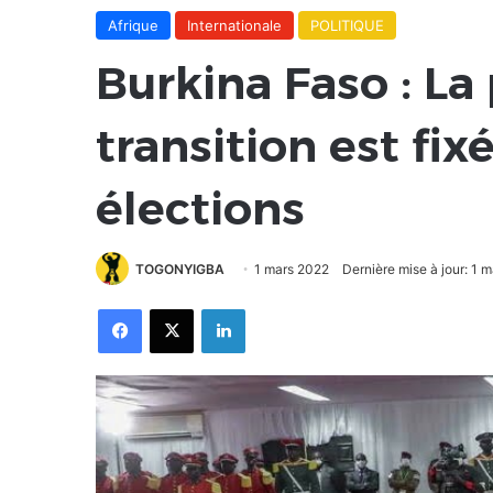
Afrique
Internationale
POLITIQUE
Burkina Faso : La
transition est fix
élections
TOGONYIGBA
1 mars 2022
Dernière mise à jour: 1 
Facebook
X
Linkedin