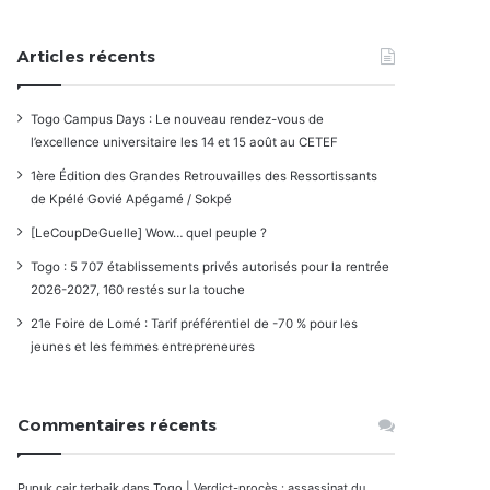
Articles récents
Togo Campus Days : Le nouveau rendez-vous de
l’excellence universitaire les 14 et 15 août au CETEF
1ère Édition des Grandes Retrouvailles des Ressortissants
de Kpélé Govié Apégamé / Sokpé
[LeCoupDeGuelle] Wow… quel peuple ?
Togo : 5 707 établissements privés autorisés pour la rentrée
2026-2027, 160 restés sur la touche
21e Foire de Lomé : Tarif préférentiel de -70 % pour les
jeunes et les femmes entrepreneures
Commentaires récents
Pupuk cair terbaik
dans
Togo | Verdict-procès : assassinat du