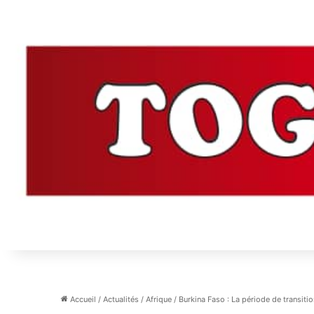
Accueil
/
Actualités
/
Afrique
/
Burkina Faso : La période de transitio