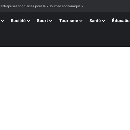
ourir »
Société
Sport
Tourisme
Santé
Éducati