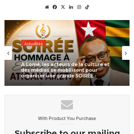
Website
Facebook
X
Linkedin
Instagram
TikTok
Actualités
17 juin 2026
À Lomé, les acteurs de la culture et
des médias se mobilisent pour
organiser une grande SOIRÉE -
HOMMAGE dédiée à Eugène ATIGAN.
With Product You Purchase
Subscribe to our mailing