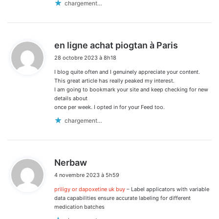
chargement…
d
en ligne achat piogtan à Paris
i
28 octobre 2023 à 8h18
t
I blog quite often and I genuinely appreciate your content.
:
This great article has really peaked my interest.
I am going to bookmark your site and keep checking for new
details about
once per week. I opted in for your Feed too.
chargement…
d
Nerbaw
i
4 novembre 2023 à 5h59
t
priligy or dapoxetine uk buy
– Label applicators with variable
:
data capabilities ensure accurate labeling for different
medication batches