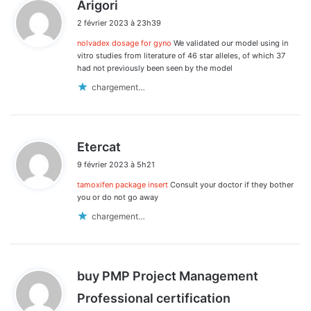
d
Arigori
i
2 février 2023 à 23h39
t
nolvadex dosage for gyno
We validated our model using in
:
vitro studies from literature of 46 star alleles, of which 37
had not previously been seen by the model
chargement…
d
Etercat
i
9 février 2023 à 5h21
t
tamoxifen package insert
Consult your doctor if they bother
:
you or do not go away
chargement…
buy PMP Project Management
d
Professional certification
i