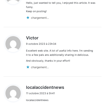
Hello, just wanted to tell you, I enjoyed this article. It was
:
funny.
Keep on posting!
chargement…
d
Victor
i
9 octobre 2023 à 23h34
t
Excellent web site. A lot of useful info here. I’m sending
:
it to a few pals ans additionally sharing in delicious.
And obviously, thanks in your effort!
chargement…
d
localaccidentnews
i
11 octobre 2023 à 5h41
t
localaccidentnews
: