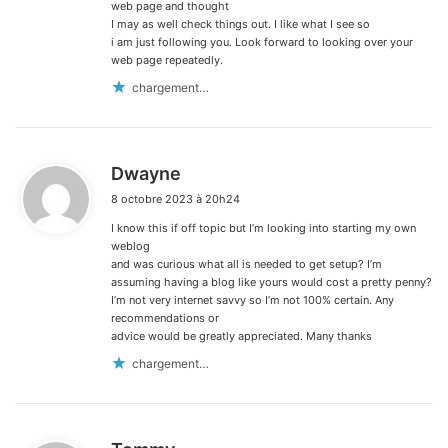
:
web page and thought
I may as well check things out. I like what I see so
i am just following you. Look forward to looking over your
web page repeatedly.
chargement…
d
Dwayne
i
8 octobre 2023 à 20h24
t
I know this if off topic but I’m looking into starting my own
:
weblog
and was curious what all is needed to get setup? I’m
assuming having a blog like yours would cost a pretty penny?
I’m not very internet savvy so I’m not 100% certain. Any
recommendations or
advice would be greatly appreciated. Many thanks
chargement…
d