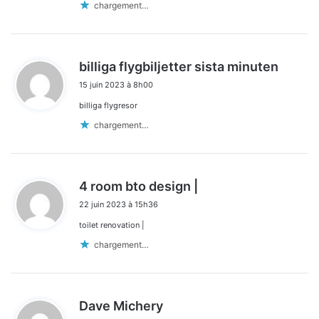
chargement…
d
billiga flygbiljetter sista minuten
i
15 juin 2023 à 8h00
t
billiga flygresor
:
chargement…
d
4 room bto design |
i
22 juin 2023 à 15h36
t
toilet renovation |
:
chargement…
d
Dave Michery
i