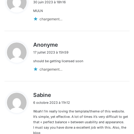
30 juin 2023 à 18h16
t
MULN
:
chargement…
d
Anonyme
i
17 juillet 2023 à 15h59
t
should be getting licensed soon
:
chargement…
d
Sabine
i
6 octobre 2023 à 11h12
t
Woah! I’m really loving the template/theme of this website.
:
It’s simple, yet effective. A lot of times it’s very difficult to get
that « perfect balance » between usability and appearance.
I must say you have done a excellent job with this. Also, the
blog