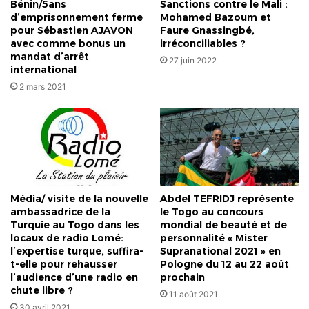
Bénin/5ans
Sanctions contre le Mali :
d’emprisonnement ferme
Mohamed Bazoum et
pour Sébastien AJAVON
Faure Gnassingbé,
avec comme bonus un
irréconciliables ?
mandat d’arrêt
27 juin 2022
international
2 mars 2021
Média/ visite de la nouvelle
Abdel TEFRIDJ représente
ambassadrice de la
le Togo au concours
Turquie au Togo dans les
mondial de beauté et de
locaux de radio Lomé:
personnalité « Mister
l’expertise turque, suffira-
Supranational 2021 » en
t-elle pour rehausser
Pologne du 12 au 22 août
l’audience d’une radio en
prochain
chute libre ?
11 août 2021
30 avril 2021