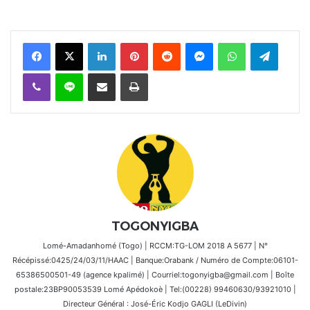
Facebook
X
Linkedin
Pinterest
Reddit
Messenger
WhatsApp
Telegra
Viber
Ligne
Partager par email
Imprimer
TOGONYIGBA
Lomé-Amadanhomé (Togo) | RCCM:TG-LOM 2018 A 5677 | N°
Récépissé:0425/24/03/11/HAAC | Banque:Orabank / Numéro de Compte:06101-
65386500501-49 (agence kpalimé) | Courriel:togonyigba@gmail.com | Boîte
postale:23BP90053539 Lomé Apédokoè | Tel:(00228) 99460630/93921010 |
Directeur Général : José-Éric Kodjo GAGLI (LeDivin)