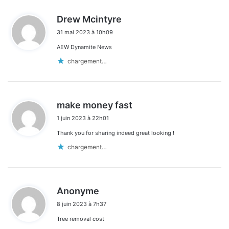
d
Drew Mcintyre
i
31 mai 2023 à 10h09
t
AEW Dynamite News
:
chargement…
d
make money fast
i
1 juin 2023 à 22h01
t
Thank you for sharing indeed great looking !
:
chargement…
d
Anonyme
i
8 juin 2023 à 7h37
t
Tree removal cost
: