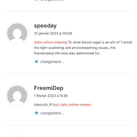
d
speeday
i
31 janvier 2023 à 15h59
t
cialis online ordering
To what blood sugar is an a1c of 7 avoid
:
the light scattering and photobleaching issues, the
fluorescence life time was determined for
chargement…
d
FreemiDep
i
1 février 2023 à 1h38
t
Itskovitz, R
buy cialis online reviews
:
chargement…