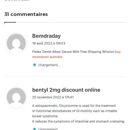
31 commentaires
d
Bemdraday
i
19 août 2022 à 10h23
t
Fedex Zentel Albex Secure With Free Shipping Winston
buy
:
stromectol australia
chargement…
d
bentyl 2mg discount online
i
20 novembre 2022 à 17h47
t
A antispasmodic, Dicyclomine is used for the treatment
:
of functional disturbances of GI motility such as irritable
bowel syndrome.
It reduces the symptoms of intestinal and stomach cramping.
chargement…