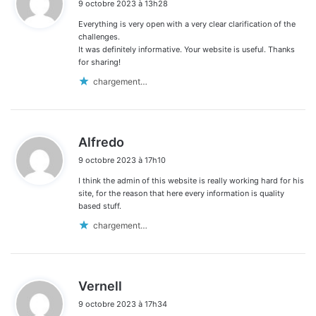
9 octobre 2023 à 13h28
t
Everything is very open with a very clear clarification of the
:
challenges.
It was definitely informative. Your website is useful. Thanks
for sharing!
chargement…
d
Alfredo
i
9 octobre 2023 à 17h10
t
I think the admin of this website is really working hard for his
:
site, for the reason that here every information is quality
based stuff.
chargement…
d
Vernell
i
9 octobre 2023 à 17h34
t