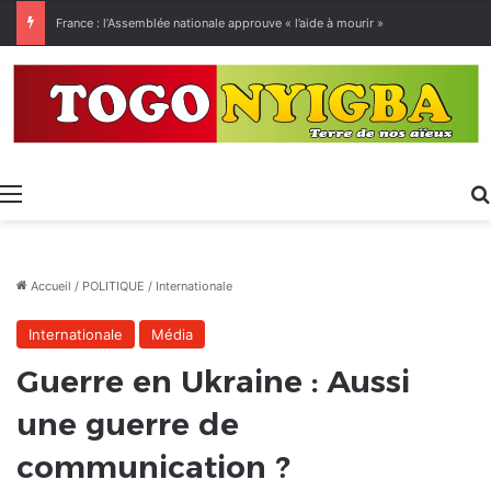
[LeCoupD’œil] Le chassé-croisé entre vacanciers de juillet et d’août a commencé.
Menu
Accueil
/
POLITIQUE
/
Internationale
Internationale
Média
Guerre en Ukraine : Aussi
une guerre de
communication ?