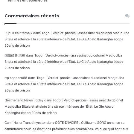
femmes entrepreneures
Commentaires récents
Pupuk cair terbaik
dans
Togo | Verdict-procès : assassinat du colonel Madjoulba
Bitala et atteinte à la sûreté intérieure de l’État. Le Gle Abalo Kadangha écope
20ans de prison
国債残高 現在
dans
Togo | Verdict-procès : assassinat du colonel Madjoulba
Bitala et atteinte à la sûreté intérieure de l’État. Le Gle Abalo Kadangha écope
20ans de prison
rtp sapporo88
dans
Togo | Verdict-procès : assassinat du colonel Madjoulba
Bitala et atteinte à la sûreté intérieure de l’État. Le Gle Abalo Kadangha écope
20ans de prison
Neatherland News Today
dans
Togo | Verdict-procès : assassinat du colonel
Madjoulba Bitala et atteinte à la sûreté intérieure de l’État. Le Gle Abalo
Kadangha écope 20ans de prison
Cami Halısı Transdinyester
dans
CÔTE D’IVOIRE : Guillaume SORO annonce sa
candidature pour les élections présidentielles prochaines. Voici ce qu’il écrit aux