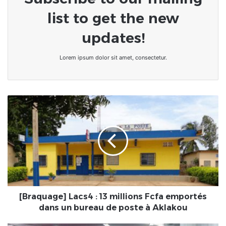
list to get the new
updates!
Lorem ipsum dolor sit amet, consectetur.
[Braquage]
Lacs4
:
13
millions
Fcfa
emportés
dans
un
bureau
[Braquage] Lacs4 : 13 millions Fcfa emportés
de
dans un bureau de poste à Aklakou
poste