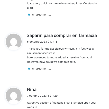
loads very quick for me on Internet explorer. Outstanding
Blog!
chargement…
d
xaparin para comprar en farmacia
i
6 octobre 2023 à 17h18
t
Thank you for the auspicious writeup. It in fact was a
:
amusement account it.
Look advanced to more added agreeable from you!
However, how could we communicate?
chargement…
d
Nina
i
7 octobre 2023 à 21h29
t
Attractive section of content. I just stumbled upon your
:
website