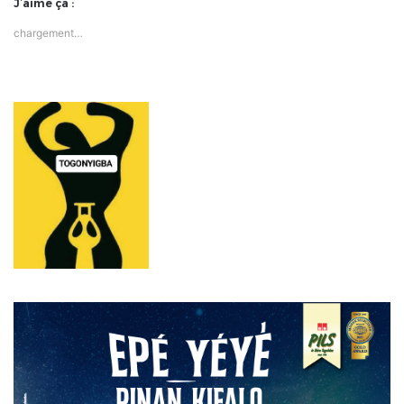
J’aime ça :
chargement…