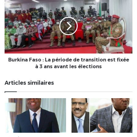
à
Burkina
Aklakou
Faso
:
La
période
de
transition
est
fixée
à
Burkina Faso : La période de transition est fixée
3
à 3 ans avant les élections
ans
avant
Articles similaires
les
élections