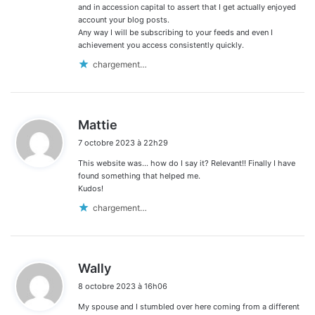
and in accession capital to assert that I get actually enjoyed
account your blog posts.
Any way I will be subscribing to your feeds and even I
achievement you access consistently quickly.
chargement…
d
Mattie
i
7 octobre 2023 à 22h29
t
This website was… how do I say it? Relevant!! Finally I have
:
found something that helped me.
Kudos!
chargement…
d
Wally
i
8 octobre 2023 à 16h06
t
My spouse and I stumbled over here coming from a different