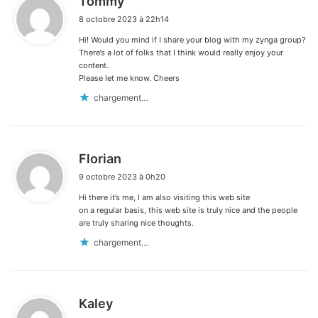
Tommy
i
8 octobre 2023 à 22h14
t
Hi! Would you mind if I share your blog with my zynga group?
:
There’s a lot of folks that I think would really enjoy your
content.
Please let me know. Cheers
chargement…
d
Florian
i
9 octobre 2023 à 0h20
t
Hi there it’s me, I am also visiting this web site
:
on a regular basis, this web site is truly nice and the people
are truly sharing nice thoughts.
chargement…
d
Kaley
i