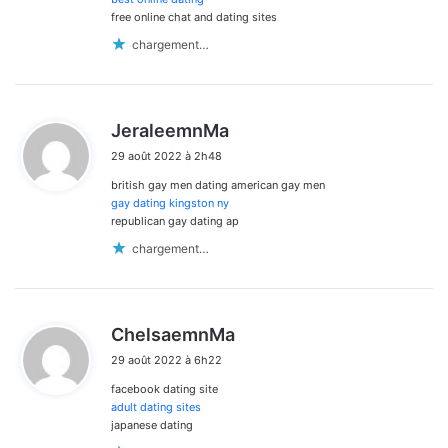
free online chat and dating sites
chargement…
d
JeraleemnMa
i
29 août 2022 à 2h48
t
british gay men dating american gay men
:
gay dating kingston ny
republican gay dating ap
chargement…
d
ChelsaemnMa
i
29 août 2022 à 6h22
t
facebook dating site
:
adult dating sites
japanese dating