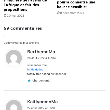
s’inquiète de l’avenir de
pourra connaître une
l’Afrique et fait des
hausse sensible!
propositions
8 décembre 2021
30 mai 2021
59 commentaires
Navigation
Commentaires plus anciens
d
BerthemnMa
dans
i
26 août 2022 à 13h04
t
les
women for free
:
commentaires
intitle:dating
totally free dating on facebook
chargement…
d
KaitlynnmnMa
i
27 août 2022 à 10h16
t