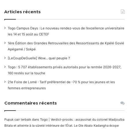
Articles récents
Togo Campus Days : Le nouveau rendez-vous de l’excellence universitaire
les 14 et 15 août au CETEF
1ère Édition des Grandes Retrouvailles des Ressortissants de Kpélé Govié
Apégamé / Sokpé
[LeCoupDeGuelle] Wow… quel peuple ?
Togo : 5 707 établissements privés autorisés pour la rentrée 2026-2027,
160 restés sur la touche
21e Foire de Lomé : Tarif préférentiel de -70 % pour les jeunes et les
femmes entrepreneures
Commentaires récents
Pupuk cair terbaik
dans
Togo | Verdict-procès : assassinat du colonel Madjoulba
Bitala et atteinte à la sûreté intérieure de l’État. Le Gle Abalo Kadangha écope