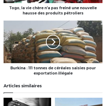
nouvelle
hausse
Togo, la vie chère n'a pas freiné une nouvelle
des
hausse des produits pétroliers
produits
pétroliers
Burkina :
111
tonnes
de
céréales
saisies
pour
exportation
illégale
Burkina : 111 tonnes de céréales saisies pour
exportation illégale
Articles similaires