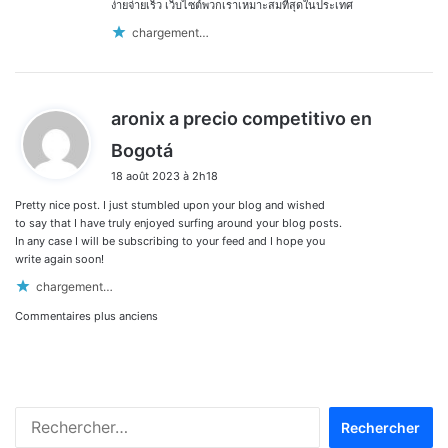
ง่ายจ่ายเร็ว เว็บไซต์พวกเราเหมาะสมที่สุดในประเทศ
chargement…
aronix a precio competitivo en
d
Bogotá
i
18 août 2023 à 2h18
t
Pretty nice post. I just stumbled upon your blog and wished
:
to say that I have truly enjoyed surfing around your blog posts.
In any case I will be subscribing to your feed and I hope you
write again soon!
chargement…
Navigation
Commentaires plus anciens
dans
les
Rechercher :
commentaires