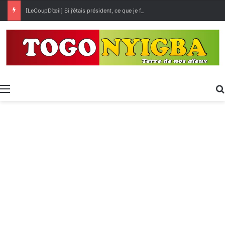
[LeCoupD’œil] Si j’étais président, ce que je ferai des « Évalas »
Menu