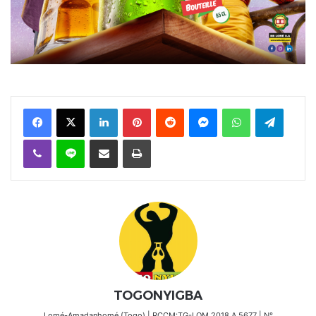
Facebook
X
Linkedin
Pinterest
Reddit
Messenger
WhatsApp
Telegra
Viber
Ligne
Partager par email
Imprimer
TOGONYIGBA
Lomé-Amadanhomé (Togo) | RCCM:TG-LOM 2018 A 5677 | N°