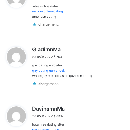
sites online dating
:
europe online dating
american dating
chargement…
d
GladimnMa
i
28 août 2022 à 7h41
t
gay dating websites
:
gay dating game fuck
white gay men for asian gay men dating
chargement…
d
DavinamnMa
i
28 août 2022 à 8h17
t
local free dating sites
:
best online dating