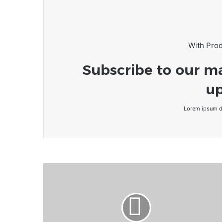
With Pro
Subscribe to our ma
up
Lorem ipsum do
Football
:
Yacine
Idriss
Diallo,
nouveau