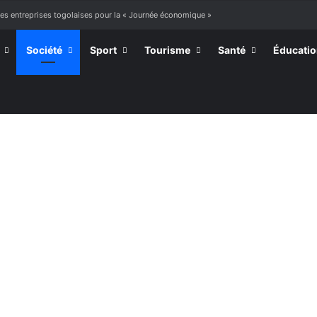
des entreprises togolaises pour la « Journée économique »
Société
Sport
Tourisme
Santé
Éducati