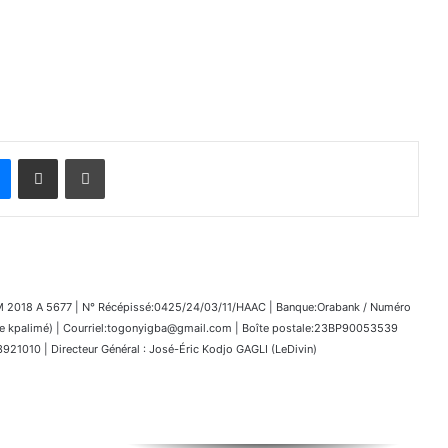
Messenger
Partager par email
Imprimer
018 A 5677 | N° Récépissé:0425/24/03/11/HAAC | Banque:Orabank / Numéro
kpalimé) | Courriel:togonyigba@gmail.com | Boîte postale:23BP90053539
1010 | Directeur Général : José-Éric Kodjo GAGLI (LeDivin)