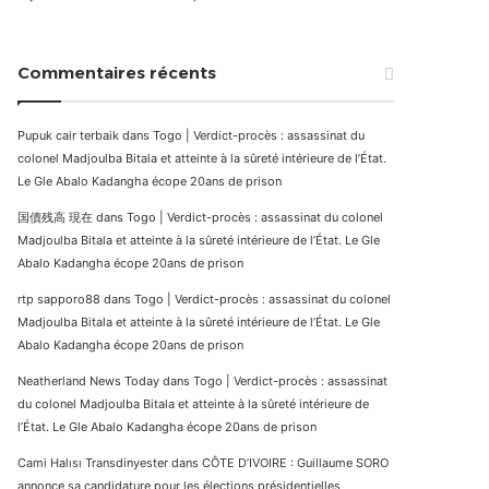
Commentaires récents
Pupuk cair terbaik
dans
Togo | Verdict-procès : assassinat du
colonel Madjoulba Bitala et atteinte à la sûreté intérieure de l’État.
Le Gle Abalo Kadangha écope 20ans de prison
国債残高 現在
dans
Togo | Verdict-procès : assassinat du colonel
Madjoulba Bitala et atteinte à la sûreté intérieure de l’État. Le Gle
Abalo Kadangha écope 20ans de prison
rtp sapporo88
dans
Togo | Verdict-procès : assassinat du colonel
Madjoulba Bitala et atteinte à la sûreté intérieure de l’État. Le Gle
Abalo Kadangha écope 20ans de prison
Neatherland News Today
dans
Togo | Verdict-procès : assassinat
du colonel Madjoulba Bitala et atteinte à la sûreté intérieure de
l’État. Le Gle Abalo Kadangha écope 20ans de prison
Cami Halısı Transdinyester
dans
CÔTE D’IVOIRE : Guillaume SORO
annonce sa candidature pour les élections présidentielles