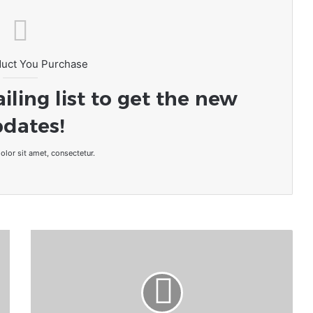
duct You Purchase
iling list to get the new
dates!
lor sit amet, consectetur.
France
présidentielle
2022
:
Emmanuel
Macron