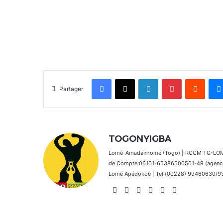
Facebook
X
Linkedin
Pinterest
Reddit
Partager
TOGONYIGBA
Lomé-Amadanhomé (Togo) | RCCM:TG-LOM 2
de Compte:06101-65386500501-49 (agence 
Lomé Apédokoè | Tel:(00228) 99460630/9392
Website
Facebook
X
Linkedin
Instagram
TikTok