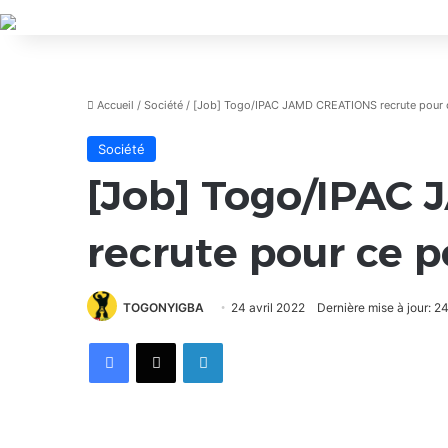
Accueil
/
Société
/
[Job] Togo/IPAC JAMD CREATIONS recrute pour 
Société
[Job] Togo/IPAC
recrute pour ce p
TOGONYIGBA
24 avril 2022
Dernière mise à jour: 24
Facebook
X
Linkedin