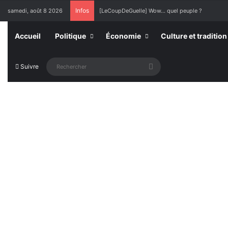
Infos
samedi, août 8 2026
[LeCoupDeGuelle] Wow… quel peuple ?
Accueil
Politique
Économie
Culture et tradition
Rechercher
Suivre