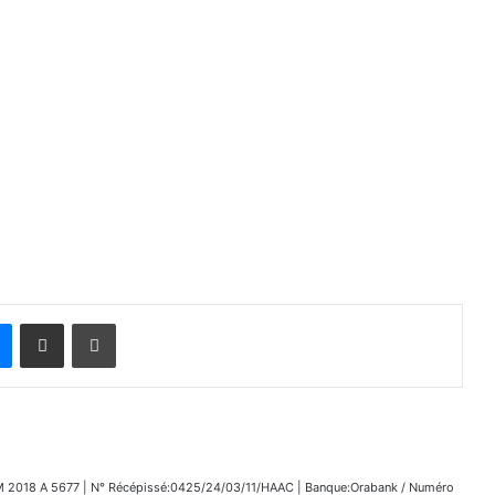
Messenger
Partager par email
Imprimer
018 A 5677 | N° Récépissé:0425/24/03/11/HAAC | Banque:Orabank / Numéro