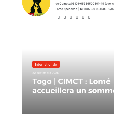
de Compte:06101-65386500501-49 (agence 
Lomé Apédokoè | Tel:(00228) 99460630/9392
Website
Facebook
X
Linkedin
Instagram
TikTok
Lire le suivant
Internationale
22 septembre 2025
Togo | CIMCT : Lomé
accueillera un somm
lutte contre le terro
en octobre prochain