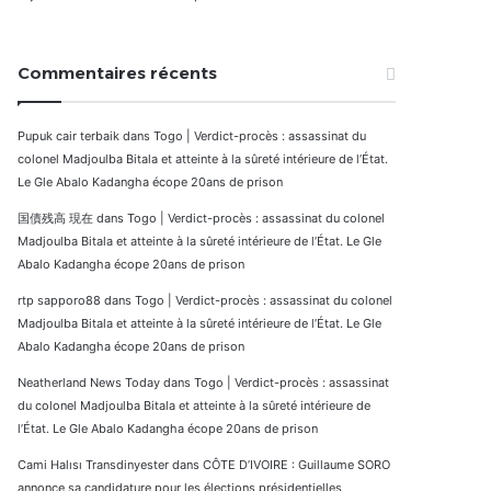
Commentaires récents
Pupuk cair terbaik
dans
Togo | Verdict-procès : assassinat du
colonel Madjoulba Bitala et atteinte à la sûreté intérieure de l’État.
Le Gle Abalo Kadangha écope 20ans de prison
国債残高 現在
dans
Togo | Verdict-procès : assassinat du colonel
Madjoulba Bitala et atteinte à la sûreté intérieure de l’État. Le Gle
Abalo Kadangha écope 20ans de prison
rtp sapporo88
dans
Togo | Verdict-procès : assassinat du colonel
Madjoulba Bitala et atteinte à la sûreté intérieure de l’État. Le Gle
Abalo Kadangha écope 20ans de prison
Neatherland News Today
dans
Togo | Verdict-procès : assassinat
du colonel Madjoulba Bitala et atteinte à la sûreté intérieure de
l’État. Le Gle Abalo Kadangha écope 20ans de prison
Cami Halısı Transdinyester
dans
CÔTE D’IVOIRE : Guillaume SORO
annonce sa candidature pour les élections présidentielles