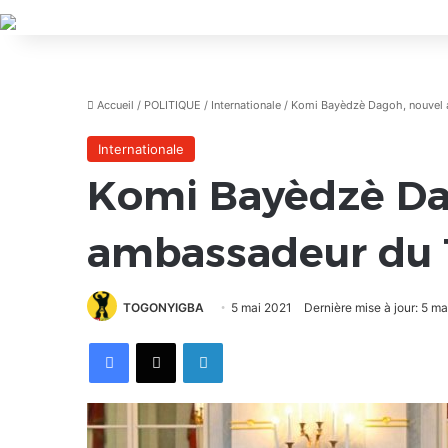
Accueil
/
POLITIQUE
/
Internationale
/
Komi Bayèdzè Dagoh, nouvel 
Internationale
Komi Bayèdzè Da
ambassadeur du 
TOGONYIGBA
5 mai 2021
Dernière mise à jour: 5 m
Facebook
X
Linkedin