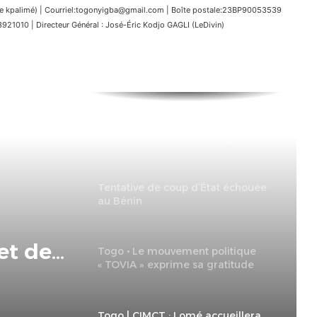
kpalimé) | Courriel:togonyigba@gmail.com | Boîte postale:23BP90053539
1010 | Directeur Général : José-Éric Kodjo GAGLI (LeDivin)
Le Togo prendra part à l’Expo
2027 qui se tiendra à Belgrade.
Tentative de coup d’État échouée
au Bénin
et de
Togo • Le mouvement politique
« TOVIA » exprime sa gratitude
risme
envers Allah
Togo | CIMCT : Lomé accueillera