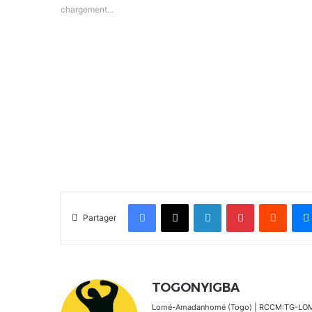
chargement…
Facebook
X
Linkedin
Pinterest
Reddit
Partager
TOGONYIGBA
Lomé-Amadanhomé (Togo) | RCCM:TG-LOM 2