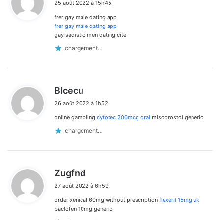
25 août 2022 à 15h45
t
frer gay male dating app
:
frer gay male dating app
gay sadistic men dating cite
chargement…
d
Blcecu
i
26 août 2022 à 1h52
t
online gambling
cytotec 200mcg oral
misoprostol generic
:
chargement…
d
Zugfnd
i
27 août 2022 à 6h59
t
order xenical 60mg without prescription
flexeril 15mg uk
:
baclofen 10mg generic