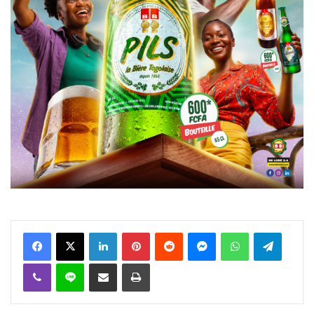
Facebook
X
Linkedin
Pinterest
Reddit
Messenger
WhatsApp
Telegra
Viber
Ligne
Partager par email
Imprimer