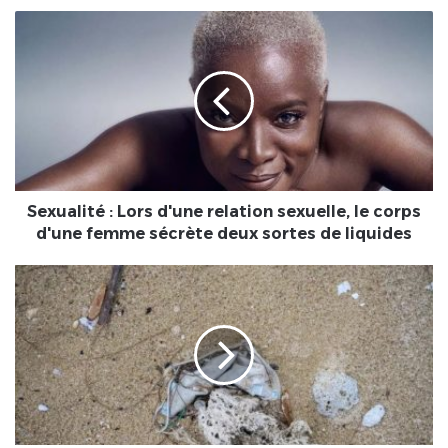
Sexualité
:
Lors
d'une
relation
sexuelle,
le
corps
d'une
femme
Sexualité : Lors d'une relation sexuelle, le corps
sécrète
d'une femme sécrète deux sortes de liquides
deux
sortes
Environnement-
de
Covid-
liquides
19
:
Alerte
à
la
pollution
des