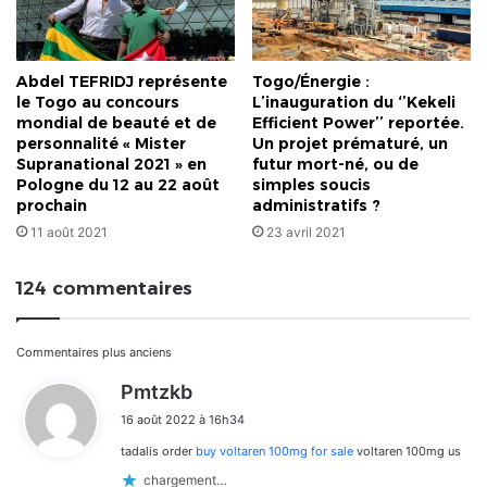
Abdel TEFRIDJ représente
Togo/Énergie :
le Togo au concours
L’inauguration du ‘’Kekeli
mondial de beauté et de
Efficient Power’’ reportée.
personnalité « Mister
Un projet prématuré, un
Supranational 2021 » en
futur mort-né, ou de
Pologne du 12 au 22 août
simples soucis
prochain
administratifs ?
11 août 2021
23 avril 2021
124 commentaires
Navigation
Commentaires plus anciens
d
Pmtzkb
dans
i
16 août 2022 à 16h34
t
les
tadalis order
buy voltaren 100mg for sale
voltaren 100mg us
:
commentaires
chargement…