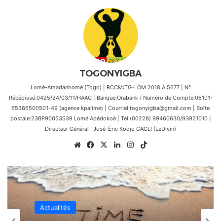
TOGONYIGBA
Lomé-Amadanhomé (Togo) | RCCM:TG-LOM 2018 A 5677 | N°
Récépissé:0425/24/03/11/HAAC | Banque:Orabank / Numéro de Compte:06101-
65386500501-49 (agence kpalimé) | Courriel:togonyigba@gmail.com | Boîte
postale:23BP90053539 Lomé Apédokoè | Tel:(00228) 99460630/93921010 |
Directeur Général : José-Éric Kodjo GAGLI (LeDivin)
Website
Facebook
X
Linkedin
Instagram
TikTok
Actualités