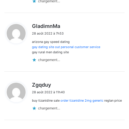
chargement…
d
GladimnMa
i
28 août 2022 à 7h53
t
arizona gay speed dating
:
gay dating site out personal customer service
gay rural men dating site
chargement…
d
Zgqduy
i
28 août 2022 à 11h40
t
buy tizanidine sale
order tizanidine 2mg generic
reglan price
:
chargement…