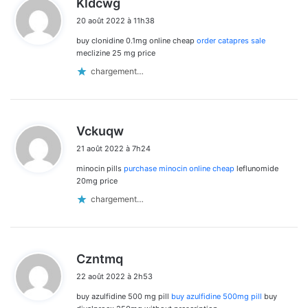
Kldcwg
i
20 août 2022 à 11h38
t
buy clonidine 0.1mg online cheap
order catapres sale
:
meclizine 25 mg price
chargement…
d
Vckuqw
i
21 août 2022 à 7h24
t
minocin pills
purchase minocin online cheap
leflunomide
:
20mg price
chargement…
d
Czntmq
i
22 août 2022 à 2h53
t
buy azulfidine 500 mg pill
buy azulfidine 500mg pill
buy
: