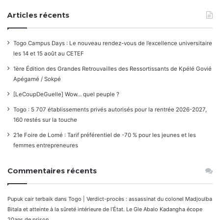
Articles récents
Togo Campus Days : Le nouveau rendez-vous de l’excellence universitaire
les 14 et 15 août au CETEF
1ère Édition des Grandes Retrouvailles des Ressortissants de Kpélé Govié
Apégamé / Sokpé
[LeCoupDeGuelle] Wow… quel peuple ?
Togo : 5 707 établissements privés autorisés pour la rentrée 2026-2027,
160 restés sur la touche
21e Foire de Lomé : Tarif préférentiel de -70 % pour les jeunes et les
femmes entrepreneures
Commentaires récents
Pupuk cair terbaik
dans
Togo | Verdict-procès : assassinat du colonel Madjoulba
Bitala et atteinte à la sûreté intérieure de l’État. Le Gle Abalo Kadangha écope
20ans de prison