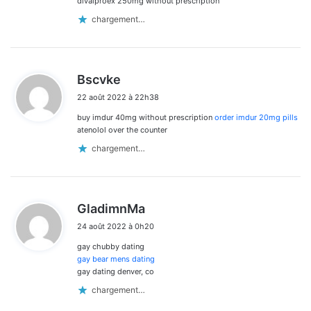
divalproex 250mg without prescription
chargement…
d
Bscvke
i
22 août 2022 à 22h38
t
buy imdur 40mg without prescription
order imdur 20mg pills
:
atenolol over the counter
chargement…
d
GladimnMa
i
24 août 2022 à 0h20
t
gay chubby dating
:
gay bear mens dating
gay dating denver, co
chargement…