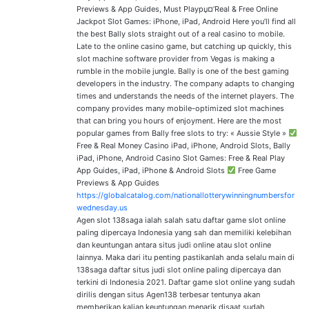
Previews & App Guides, Must Playрџ¤‘Real & Free Online
Jackpot Slot Games: iPhone, iPad, Android Here you’ll find all
the best Bally slots straight out of a real casino to mobile.
Late to the online casino game, but catching up quickly, this
slot machine software provider from Vegas is making a
rumble in the mobile jungle. Bally is one of the best gaming
developers in the industry. The company adapts to changing
times and understands the needs of the internet players. The
company provides many mobile-optimized slot machines
that can bring you hours of enjoyment. Here are the most
popular games from Bally free slots to try: « Aussie Style »
Free & Real Money Casino iPad, iPhone, Android Slots, Bally
iPad, iPhone, Android Casino Slot Games: Free & Real Play
App Guides, iPad, iPhone & Android Slots
Free Game
Previews & App Guides
https://globalcatalog.com/nationallotterywinningnumbersfor
wednesday.us
Agen slot 138saga ialah salah satu daftar game slot online
paling dipercaya Indonesia yang sah dan memiliki kelebihan
dan keuntungan antara situs judi online atau slot online
lainnya. Maka dari itu penting pastikanlah anda selalu main di
138saga daftar situs judi slot online paling dipercaya dan
terkini di Indonesia 2021. Daftar game slot online yang sudah
dirilis dengan situs Agen138 terbesar tentunya akan
memberikan kalian keuntungan menarik disaat sudah