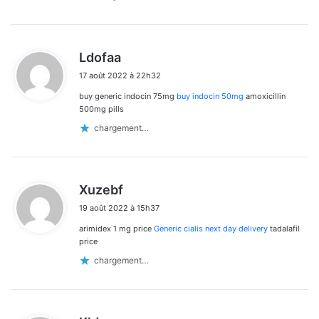
d
Ldofaa
i
17 août 2022 à 22h32
t
buy generic indocin 75mg
buy indocin 50mg
amoxicillin
:
500mg pills
chargement…
d
Xuzebf
i
19 août 2022 à 15h37
t
arimidex 1 mg price
Generic cialis next day delivery
tadalafil
:
price
chargement…
d