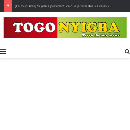
[LeCoupD’œil] Si j’étais président, ce que je ferai des « Évalas »
Menu