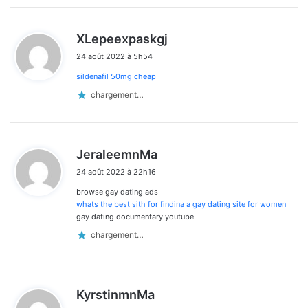
d
XLepeexpaskgj
i
24 août 2022 à 5h54
t
sildenafil 50mg cheap
:
chargement…
d
JeraleemnMa
i
24 août 2022 à 22h16
t
browse gay dating ads
:
whats the best sith for findina a gay dating site for women
gay dating documentary youtube
chargement…
d
KyrstinmnMa
i