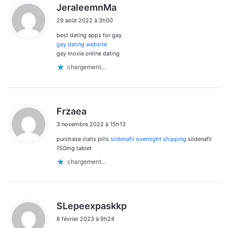
d
JeraleemnMa
i
29 août 2022 à 3h00
t
best dating apps for gay
:
gay dating website
gay movie online dating
chargement…
d
Frzaea
i
3 novembre 2022 à 15h13
t
purchase cialis pills
sildenafil overnight shipping
sildenafil
:
150mg tablet
chargement…
d
SLepeexpaskkp
i
8 février 2023 à 9h24
t