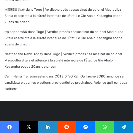
国債残高 現在
dans
Togo | Verdict-procès : assassinat du colonel Madjoulba
Bitala et atteinte à la sûreté intérieure de l’État. Le Gle Abalo Kadangha écope
20ans de prison
rtp sapporo88
dans
Togo | Verdict-procès : assassinat du colonel Madjoulba
Bitala et atteinte à la sûreté intérieure de l’État. Le Gle Abalo Kadangha écope
20ans de prison
Neatherland News Today
dans
Togo | Verdict-procès : assassinat du colonel
Madjoulba Bitala et atteinte à la sûreté intérieure de l’État. Le Gle Abalo
Kadangha écope 20ans de prison
Cami Halısı Transdinyester
dans
CÔTE D’IVOIRE : Guillaume SORO annonce sa
candidature pour les élections présidentielles prochaines. Voici ce qu’il écrit aux
Ivoiriens
Facebook
X
Linkedin
Reddit
Messenger
WhatsApp
Telegram