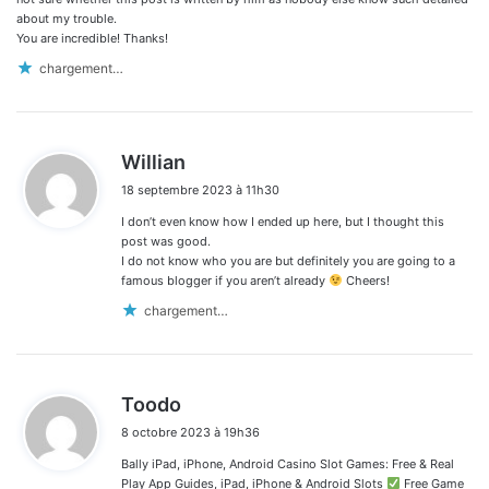
about my trouble.
You are incredible! Thanks!
chargement…
d
Willian
i
18 septembre 2023 à 11h30
t
I don’t even know how I ended up here, but I thought this
:
post was good.
I do not know who you are but definitely you are going to a
famous blogger if you aren’t already
Cheers!
chargement…
d
Toodo
i
8 octobre 2023 à 19h36
t
Bally iPad, iPhone, Android Casino Slot Games: Free & Real
:
Play App Guides, iPad, iPhone & Android Slots
Free Game