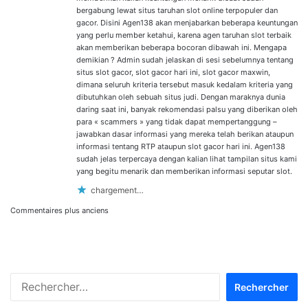
bergabung lewat situs taruhan slot online terpopuler dan
gacor. Disini Agen138 akan menjabarkan beberapa keuntungan
yang perlu member ketahui, karena agen taruhan slot terbaik
akan memberikan beberapa bocoran dibawah ini. Mengapa
demikian ? Admin sudah jelaskan di sesi sebelumnya tentang
situs slot gacor, slot gacor hari ini, slot gacor maxwin,
dimana seluruh kriteria tersebut masuk kedalam kriteria yang
dibutuhkan oleh sebuah situs judi. Dengan maraknya dunia
daring saat ini, banyak rekomendasi palsu yang diberikan oleh
para « scammers » yang tidak dapat mempertanggung –
jawabkan dasar informasi yang mereka telah berikan ataupun
informasi tentang RTP ataupun slot gacor hari ini. Agen138
sudah jelas terpercaya dengan kalian lihat tampilan situs kami
yang begitu menarik dan memberikan informasi seputar slot.
chargement…
Navigation
Commentaires plus anciens
dans
les
Rechercher :
commentaires