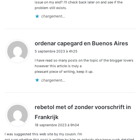
issue on my end? I’ll check back later on and see if the
problem still exists.
chargement…
d
ordenar capegard en Buenos Aires
i
5 septembre 2023 à 4h25
t
I have read so many posts on the topic of the blogger lovers
:
however this article is truly a
pleasant piece of writing, keep it up.
chargement…
rebetol met of zonder voorschrift in
d
Frankrijk
i
18 septembre 2023 à 9h04
t
I was suggested this web site by my cousin. I’m
:
not sure whether this post is written by him as nobody else know such detailed