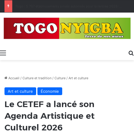
Made in Togo 2026 : un bilan positif qui prépare le terrain pour la Foire Internationale de Lomé
Menu
Accueil
/
Culture et tradition
/
Culture
/
Art et culture
Art et culture
Économie
Le CETEF a lancé son
Agenda Artistique et
Culturel 2026