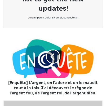
updates!
Lorem ipsum dolor sit amet, consectetur.
[Enquête]
L’argent,
on
l’adore
et
on
le
maudit
tout
à
[Enquête] L’argent, on l’adore et on le maudit
la
tout à la fois. J’ai découvert le règne de
fois.
l’argent fou, de l’argent roi, de l’argent dieu.
J’ai
découvert
Côte