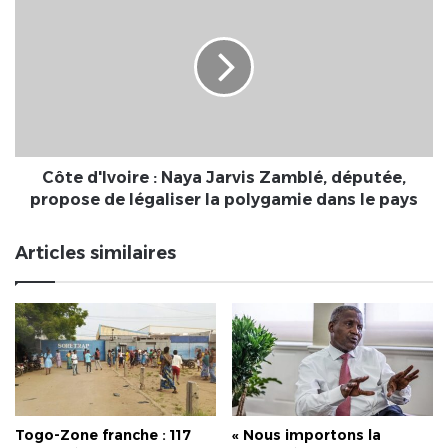
le
d'Ivoire
règne
:
de
Naya
l’argent
Jarvis
fou,
Zamblé,
de
députée,
l’argent
propose
roi,
de
de
légaliser
Côte d'Ivoire : Naya Jarvis Zamblé, députée,
l’argent
la
propose de légaliser la polygamie dans le pays
dieu.
polygamie
dans
Articles similaires
le
pays
Togo-Zone franche : 117
« Nous importons la