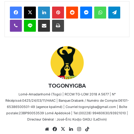
Facebook
X
Linkedin
Pinterest
Reddit
Messenger
WhatsApp
Telegra
Viber
Ligne
Partager par email
Imprimer
TOGONYIGBA
Lomé-Amadanhomé (Togo) | RCCM:TG-LOM 2018 A 5677 | N°
Récépissé:0425/24/03/11/HAAC | Banque:Orabank / Numéro de Compte:06101-
65386500501-49 (agence kpalimé) | Courriel:togonyigba@gmail.com | Boîte
postale:23BP90053539 Lomé Apédokoè | Tel:(00228) 99460630/93921010 |
Directeur Général : José-Éric Kodjo GAGLI (LeDivin)
Website
Facebook
X
Linkedin
Instagram
TikTok