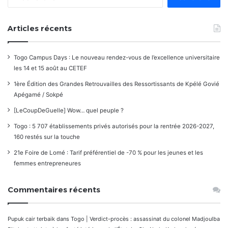
Articles récents
Togo Campus Days : Le nouveau rendez-vous de l’excellence universitaire
les 14 et 15 août au CETEF
1ère Édition des Grandes Retrouvailles des Ressortissants de Kpélé Govié
Apégamé / Sokpé
[LeCoupDeGuelle] Wow… quel peuple ?
Togo : 5 707 établissements privés autorisés pour la rentrée 2026-2027,
160 restés sur la touche
21e Foire de Lomé : Tarif préférentiel de -70 % pour les jeunes et les
femmes entrepreneures
Commentaires récents
Pupuk cair terbaik
dans
Togo | Verdict-procès : assassinat du colonel Madjoulba