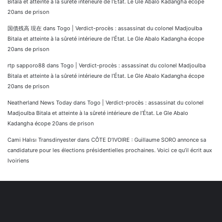
Bitala et atteinte à la sûreté intérieure de l’État. Le Gle Abalo Kadangha écope
20ans de prison
国債残高 現在
dans
Togo | Verdict-procès : assassinat du colonel Madjoulba
Bitala et atteinte à la sûreté intérieure de l’État. Le Gle Abalo Kadangha écope
20ans de prison
rtp sapporo88
dans
Togo | Verdict-procès : assassinat du colonel Madjoulba
Bitala et atteinte à la sûreté intérieure de l’État. Le Gle Abalo Kadangha écope
20ans de prison
Neatherland News Today
dans
Togo | Verdict-procès : assassinat du colonel
Madjoulba Bitala et atteinte à la sûreté intérieure de l’État. Le Gle Abalo
Kadangha écope 20ans de prison
Cami Halısı Transdinyester
dans
CÔTE D’IVOIRE : Guillaume SORO annonce sa
candidature pour les élections présidentielles prochaines. Voici ce qu’il écrit aux
Ivoiriens