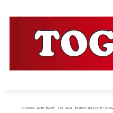
Accueil
/
Santé
/
[Santé] Togo : Saint Pérégrin change de nom et devi