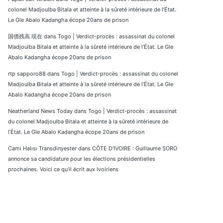
colonel Madjoulba Bitala et atteinte à la sûreté intérieure de l’État.
Le Gle Abalo Kadangha écope 20ans de prison
国債残高 現在
dans
Togo | Verdict-procès : assassinat du colonel
Madjoulba Bitala et atteinte à la sûreté intérieure de l’État. Le Gle
Abalo Kadangha écope 20ans de prison
rtp sapporo88
dans
Togo | Verdict-procès : assassinat du colonel
Madjoulba Bitala et atteinte à la sûreté intérieure de l’État. Le Gle
Abalo Kadangha écope 20ans de prison
Neatherland News Today
dans
Togo | Verdict-procès : assassinat
du colonel Madjoulba Bitala et atteinte à la sûreté intérieure de
l’État. Le Gle Abalo Kadangha écope 20ans de prison
Cami Halısı Transdinyester
dans
CÔTE D’IVOIRE : Guillaume SORO
annonce sa candidature pour les élections présidentielles
prochaines. Voici ce qu’il écrit aux Ivoiriens