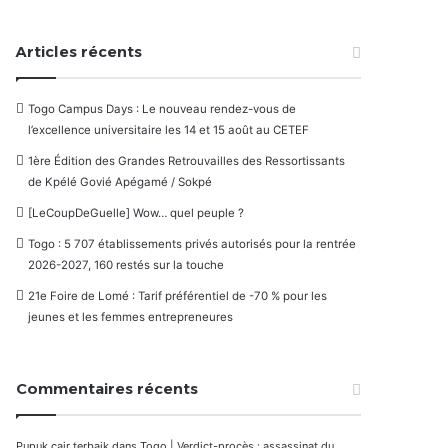
Articles récents
Togo Campus Days : Le nouveau rendez-vous de
l’excellence universitaire les 14 et 15 août au CETEF
1ère Édition des Grandes Retrouvailles des Ressortissants
de Kpélé Govié Apégamé / Sokpé
[LeCoupDeGuelle] Wow… quel peuple ?
Togo : 5 707 établissements privés autorisés pour la rentrée
2026-2027, 160 restés sur la touche
21e Foire de Lomé : Tarif préférentiel de -70 % pour les
jeunes et les femmes entrepreneures
Commentaires récents
Pupuk cair terbaik
dans
Togo | Verdict-procès : assassinat du