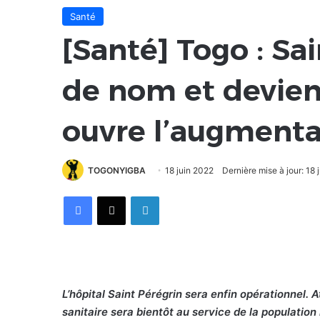
Santé
[Santé] Togo : Sa
de nom et devient
ouvre l’augmenta
TOGONYIGBA
18 juin 2022
Dernière mise à jour: 18 
Facebook
X
Linkedin
L’hôpital Saint Pérégrin sera enfin opérationnel.
sanitaire sera bientôt au service de la populatio