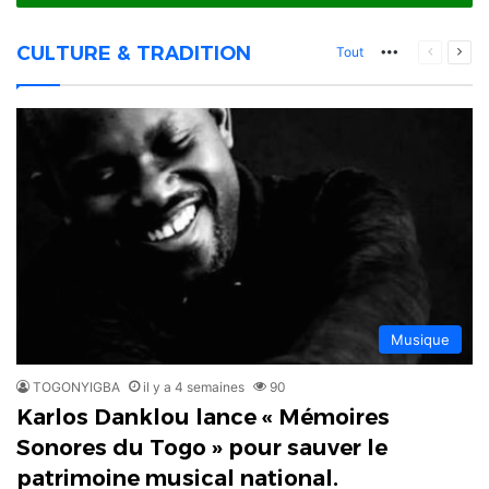
CULTURE & TRADITION
More
Page
Pag
Tout
précéden
suiv
Musique
TOGONYIGBA
il y a 4 semaines
90
Karlos Danklou lance « Mémoires
Sonores du Togo » pour sauver le
patrimoine musical national.