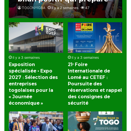
le terrain pour la Foire
TOGONYIGBA
il y a 2 semaines
47
Internationale de Lomé
il y a 3 semaines
il y a 3 semaines
Exposition
21ᵉ Foire
spécialisée • Expo
Internationale de
2027 : Sélection des
Lomé au CETEF :
entreprises
Poursuite des
togolaises pour la
réservations et rappel
« Journée
des consignes de
économique »
sécurité