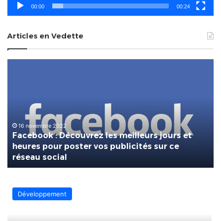
00:00
00:24
Articles en Vedette
Facebook
Ins
:
CP
Découvrez
les
meilleurs
jours
et
16 novembre 2022
Facebook : Découvrez les meilleurs jours et
heures
heures pour poster vos publicités sur ce
pour
réseau social
poster
vos
publicités
sur
Développement
ce
réseau
social