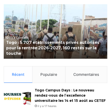
Togo
Ma
:
in
5
To
707
20
établissements
:
privés
un
autorisés
il y a 1 semaine
bil
Togo : 5 707 établissements privés autorisés
pour
pos
pour la rentrée 2026-2027, 160 restés sur la
la
qui
touche
rentrée
pr
2026-
le
2027,
ter
160
po
Récent
Populaire
Commentaires
restés
la
sur
Foi
la
Int
touche
Togo Campus Days : Le nouveau
de
rendez-vous de l’excellence
Lo
universitaire les 14 et 15 août au CETEF
il y a 17 heures