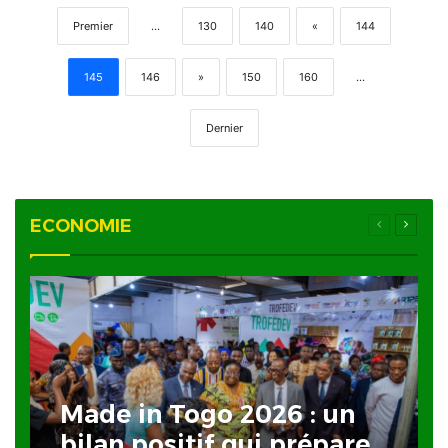
Premier
...
130
140
«
144
145
146
»
150
160
...
Dernier
ECONOMIE
Page
Page
précédente
suivan
Made in Togo 2026 : un
bilan positif qui prépare