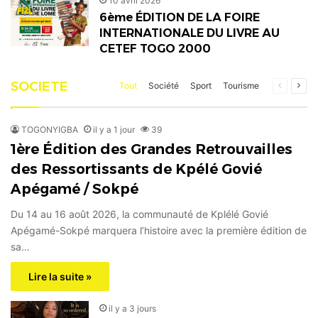
10 avril 2026
6ème ÉDITION DE LA FOIRE
INTERNATIONALE DU LIVRE AU
CETEF TOGO 2000
SOCIETE
Page
Pag
Tout
Société
Sport
Tourisme
précéden
suiv
TOGONYIGBA
il y a 1 jour
39
1ère Édition des Grandes Retrouvailles
des Ressortissants de Kpélé Govié
Apégamé / Sokpé
Du 14 au 16 août 2026, la communauté de Kplélé Govié
Apégamé-Sokpé marquera l’histoire avec la première édition de
sa…
Lire la suite »
il y a 3 jours