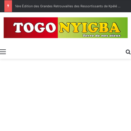
[LeCoupDeGuelle] Wow… quel peuple ?
Menu