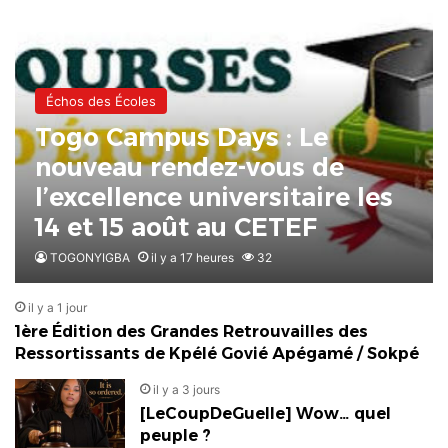
Échos des Écoles
Togo Campus Days : Le
nouveau rendez-vous de
l’excellence universitaire les
14 et 15 août au CETEF
TOGONYIGBA
il y a 17 heures
32
il y a 1 jour
1ère Édition des Grandes Retrouvailles des
Ressortissants de Kpélé Govié Apégamé / Sokpé
il y a 3 jours
[LeCoupDeGuelle] Wow… quel
peuple ?