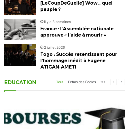
[LeCoupDeGuelle] Wow… quel
peuple ?
il y a 3 semaines
France : l’Assemblée nationale
approuve « l’aide à mourir »
2 juillet 2026
Togo : Succès retentissant pour
l’hommage inédit à Eugène
ATIGAN-AMETI
EDUCATION
More
Page
Pag
Tout
Échos des Écoles
précéden
suiv