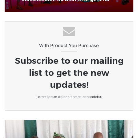
a commencé.
CETEF-Togo • Santé mentale au
salon HUMANIS : un pilier
indissociable du bien-être général
With Product You Purchase
Subscribe to our mailing
list to get the new
updates!
Lorem ipsum dolor sit amet, consectetur.
Togo
:
La