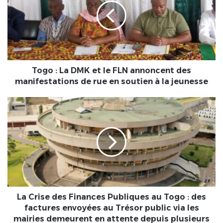
DMK
et
le
FLN
annoncent
des
manifestations
Togo : La DMK et le FLN annoncent des
de
manifestations de rue en soutien à la jeunesse
rue
en
La
soutien
Crise
à
des
la
Finances
jeunesse
Publiques
au
Togo
:
des
factures
La Crise des Finances Publiques au Togo : des
envoyées
factures envoyées au Trésor public via les
au
mairies demeurent en attente depuis plusieurs