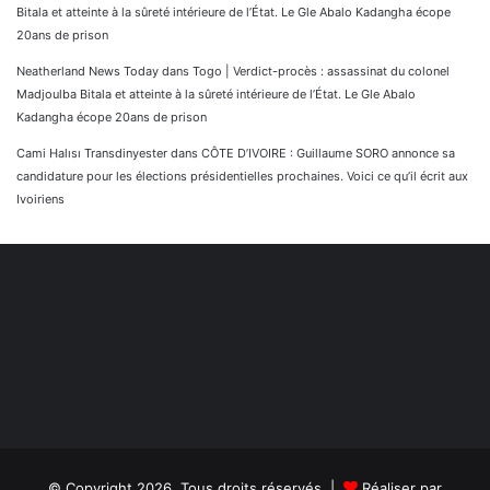
Bitala et atteinte à la sûreté intérieure de l’État. Le Gle Abalo Kadangha écope
20ans de prison
Neatherland News Today
dans
Togo | Verdict-procès : assassinat du colonel
Madjoulba Bitala et atteinte à la sûreté intérieure de l’État. Le Gle Abalo
Kadangha écope 20ans de prison
Cami Halısı Transdinyester
dans
CÔTE D’IVOIRE : Guillaume SORO annonce sa
candidature pour les élections présidentielles prochaines. Voici ce qu’il écrit aux
Ivoiriens
© Copyright 2026, Tous droits réservés |
Réaliser par