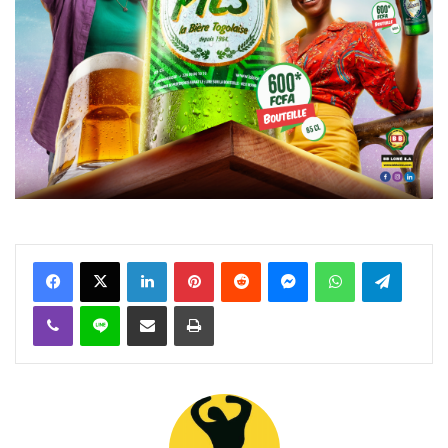
Facebook
X
Linkedin
Pinterest
Reddit
Messenger
WhatsApp
Telegra
Viber
Ligne
Partager par email
Imprimer