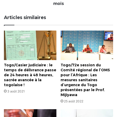
Trésor
mois
public
via
Articles similaires
les
mairies
demeurent
en
attente
depuis
plusieurs
mois
Togo/Casier judiciaire : le
Togo/72e session du
temps de délivrance passe
Comité régional de l’OMS
de 24 heures à 48 heures,
pour l’Afrique : Les
sacrée avancée à la
mesures sanitaires
togolaise !
d’urgence du Togo
présentées par le Prof.
3 août 2021
Mijiyawa
25 août 2022