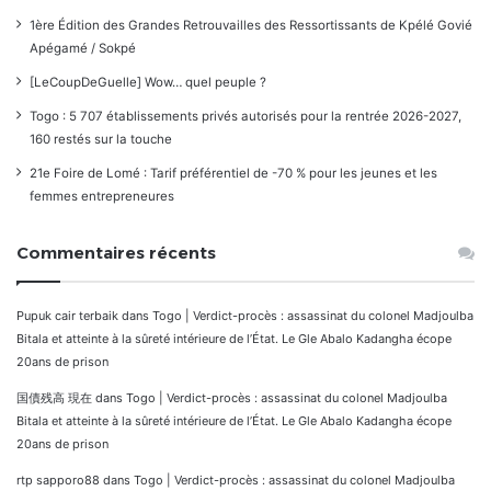
1ère Édition des Grandes Retrouvailles des Ressortissants de Kpélé Govié
Apégamé / Sokpé
[LeCoupDeGuelle] Wow… quel peuple ?
Togo : 5 707 établissements privés autorisés pour la rentrée 2026-2027,
160 restés sur la touche
21e Foire de Lomé : Tarif préférentiel de -70 % pour les jeunes et les
femmes entrepreneures
Commentaires récents
Pupuk cair terbaik
dans
Togo | Verdict-procès : assassinat du colonel Madjoulba
Bitala et atteinte à la sûreté intérieure de l’État. Le Gle Abalo Kadangha écope
20ans de prison
国債残高 現在
dans
Togo | Verdict-procès : assassinat du colonel Madjoulba
Bitala et atteinte à la sûreté intérieure de l’État. Le Gle Abalo Kadangha écope
20ans de prison
rtp sapporo88
dans
Togo | Verdict-procès : assassinat du colonel Madjoulba