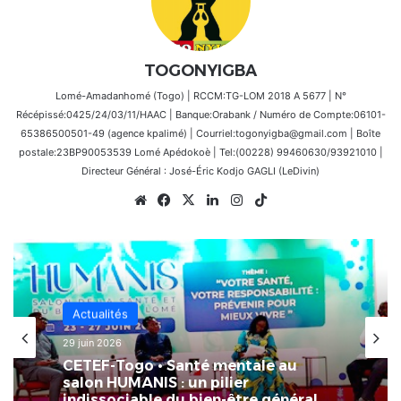
TOGONYIGBA
Lomé-Amadanhomé (Togo) | RCCM:TG-LOM 2018 A 5677 | N°
Récépissé:0425/24/03/11/HAAC | Banque:Orabank / Numéro de Compte:06101-
65386500501-49 (agence kpalimé) | Courriel:togonyigba@gmail.com | Boîte
postale:23BP90053539 Lomé Apédokoè | Tel:(00228) 99460630/93921010 |
Directeur Général : José-Éric Kodjo GAGLI (LeDivin)
Website
Facebook
X
Linkedin
Instagram
TikTok
Actualités
il y a 3 semaines
Actualités
[LeCoupD’œil] Le chassé-croisé
29 juin 2026
entre vacanciers de juillet et d’août