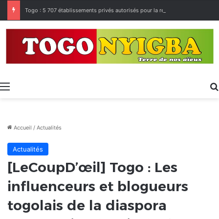
Togo : 5 707 établissements privés autorisés pour la rentrée 2026-2027, 160 restés sur la touche
Menu
Accueil
/
Actualités
Actualités
[LeCoupD’œil] Togo : Les
influenceurs et blogueurs
togolais de la diaspora