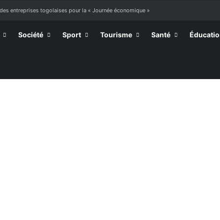
 des entreprises togolaises pour la « Journée économique »
Société
Sport
Tourisme
Santé
Éducati