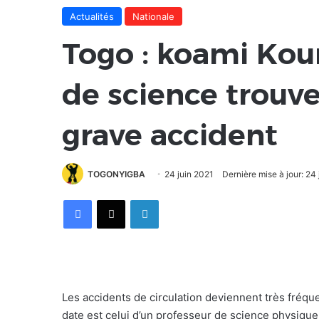
Actualités
Nationale
Togo : koami Kou
de science trouv
grave accident
TOGONYIGBA
24 juin 2021
Dernière mise à jour: 24
Facebook
X
Linkedin
Les accidents de circulation deviennent très fréqu
date est celui d’un professeur de science physique