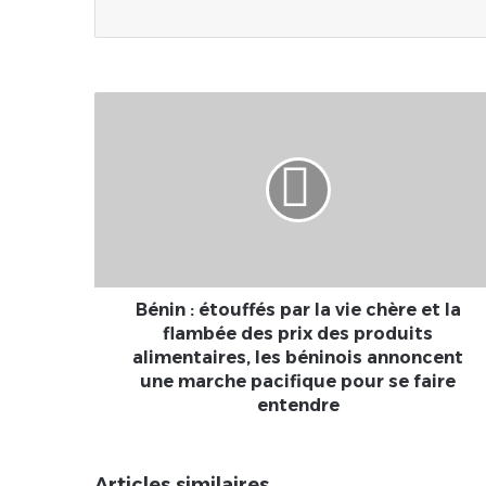
Bénin
:
étouffés
par
la
vie
chère
et
la
flambée
Bénin : étouffés par la vie chère et la
des
flambée des prix des produits
prix
alimentaires, les béninois annoncent
des
une marche pacifique pour se faire
produits
entendre
alimentaires,
les
béninois
Articles similaires