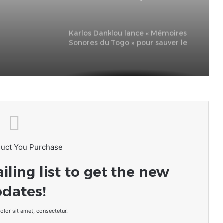
erai
d’août a commencé.
arif
Karlos Danklou lance « Mémoires
% pour
Sonores du Togo » pour sauver le
patrimoine musical national.
mmes
duct You Purchase
iling list to get the new
dates!
lor sit amet, consectetur.