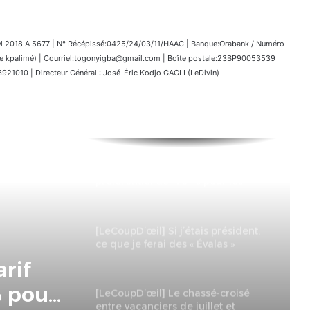
018 A 5677 | N° Récépissé:0425/24/03/11/HAAC | Banque:Orabank / Numéro
kpalimé) | Courriel:togonyigba@gmail.com | Boîte postale:23BP90053539
1010 | Directeur Général : José-Éric Kodjo GAGLI (LeDivin)
21e Foire de Lomé : Tarif
préférentiel de -70 % pour les
jeunes et les femmes
entrepreneures
[LeCoupD’œil] Si j’étais président,
ce que je ferai des « Évalas »
is
[LeCoupD’œil] Le chassé-croisé
entre vacanciers de juillet et