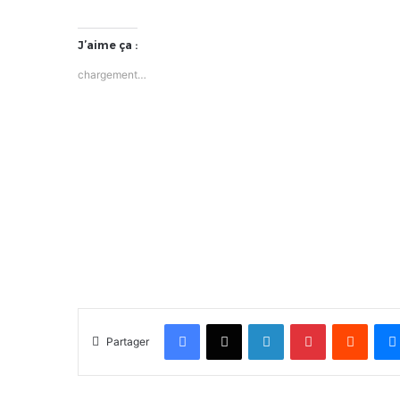
J’aime ça :
chargement…
Facebook
X
Linkedin
Pinterest
Reddit
Partager