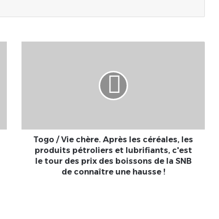
Togo
/
Vie
chère.
Après
les
céréales,
les
produits
pétroliers
Togo / Vie chère. Après les céréales, les
et
produits pétroliers et lubrifiants, c'est
lubrifiants,
le tour des prix des boissons de la SNB
c'est
de connaître une hausse !
le
tour
des
prix