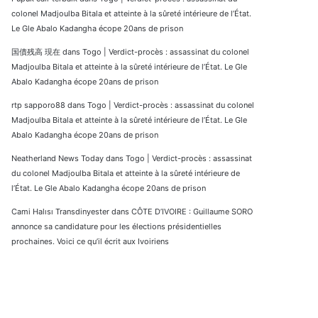
colonel Madjoulba Bitala et atteinte à la sûreté intérieure de l’État.
Le Gle Abalo Kadangha écope 20ans de prison
国債残高 現在
dans
Togo | Verdict-procès : assassinat du colonel
Madjoulba Bitala et atteinte à la sûreté intérieure de l’État. Le Gle
Abalo Kadangha écope 20ans de prison
rtp sapporo88
dans
Togo | Verdict-procès : assassinat du colonel
Madjoulba Bitala et atteinte à la sûreté intérieure de l’État. Le Gle
Abalo Kadangha écope 20ans de prison
Neatherland News Today
dans
Togo | Verdict-procès : assassinat
du colonel Madjoulba Bitala et atteinte à la sûreté intérieure de
l’État. Le Gle Abalo Kadangha écope 20ans de prison
Cami Halısı Transdinyester
dans
CÔTE D’IVOIRE : Guillaume SORO
annonce sa candidature pour les élections présidentielles
prochaines. Voici ce qu’il écrit aux Ivoiriens