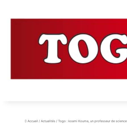
Accueil
/
Actualités
/
Togo : koami Kouma, un professeur de science 