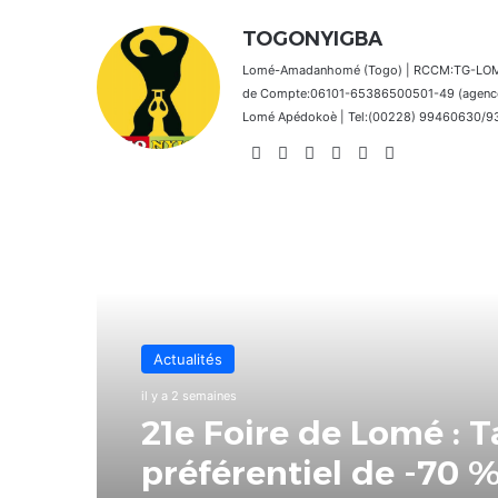
TOGONYIGBA
Lomé-Amadanhomé (Togo) | RCCM:TG-LOM 2
de Compte:06101-65386500501-49 (agence 
Lomé Apédokoè | Tel:(00228) 99460630/9392
Website
Facebook
X
Linkedin
Instagram
TikTok
Lire le suivant
LeCoupD'œil
Actualités
il y a 3 semaines
il y a 2 semaines
[LeCoupD’œil] Si j’éta