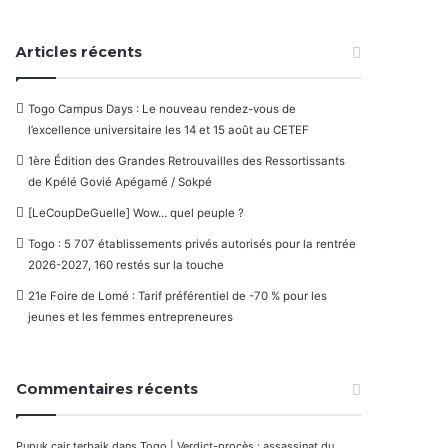
Articles récents
Togo Campus Days : Le nouveau rendez-vous de
l’excellence universitaire les 14 et 15 août au CETEF
1ère Édition des Grandes Retrouvailles des Ressortissants
de Kpélé Govié Apégamé / Sokpé
[LeCoupDeGuelle] Wow… quel peuple ?
Togo : 5 707 établissements privés autorisés pour la rentrée
2026-2027, 160 restés sur la touche
21e Foire de Lomé : Tarif préférentiel de -70 % pour les
jeunes et les femmes entrepreneures
Commentaires récents
Pupuk cair terbaik
dans
Togo | Verdict-procès : assassinat du