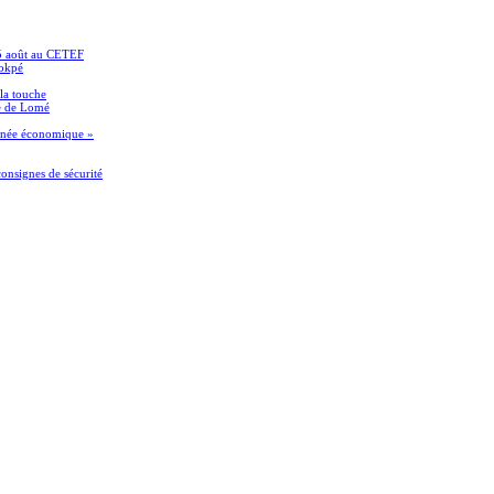
15 août au CETEF
Sokpé
 la touche
le de Lomé
ournée économique »
onsignes de sécurité