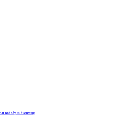
hat-nobody-is-discussing