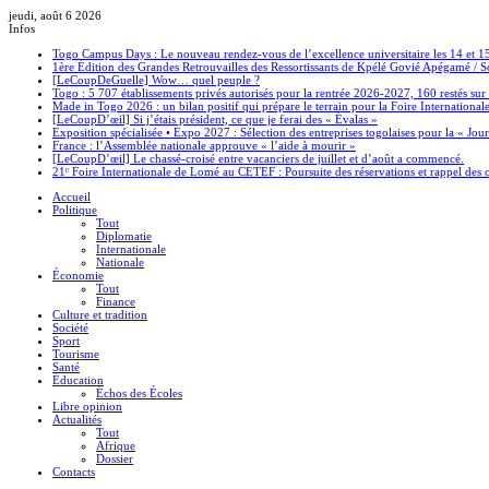
jeudi, août 6 2026
Infos
Togo Campus Days : Le nouveau rendez-vous de l’excellence universitaire les 14 et 
1ère Édition des Grandes Retrouvailles des Ressortissants de Kpélé Govié Apégamé / 
[LeCoupDeGuelle] Wow… quel peuple ?
Togo : 5 707 établissements privés autorisés pour la rentrée 2026-2027, 160 restés sur
Made in Togo 2026 : un bilan positif qui prépare le terrain pour la Foire Internationa
[LeCoupD’œil] Si j’étais président, ce que je ferai des « Évalas »
Exposition spécialisée • Expo 2027 : Sélection des entreprises togolaises pour la « J
France : l’Assemblée nationale approuve « l’aide à mourir »
[LeCoupD’œil] Le chassé-croisé entre vacanciers de juillet et d’août a commencé.
21ᵉ Foire Internationale de Lomé au CETEF : Poursuite des réservations et rappel des c
Accueil
Politique
Tout
Diplomatie
Internationale
Nationale
Économie
Tout
Finance
Culture et tradition
Société
Sport
Tourisme
Santé
Éducation
Échos des Écoles
Libre opinion
Actualités
Tout
Afrique
Dossier
Contacts