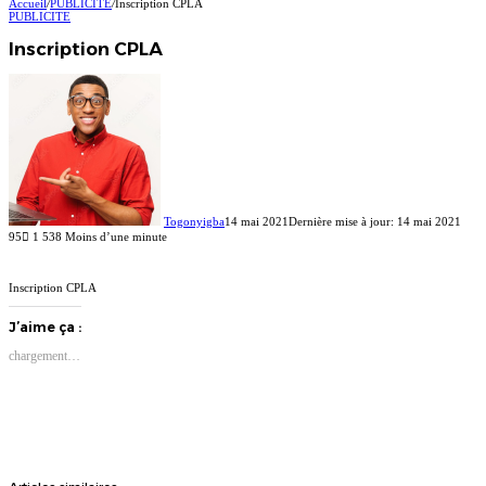
Accueil
/
PUBLICITE
/
Inscription CPLA
PUBLICITE
Inscription CPLA
Togonyigba
14 mai 2021
Dernière mise à jour: 14 mai 2021
95
1 538
Moins d’une minute
Facebook
X
Linkedin
Inscription CPLA
J’aime ça :
chargement…