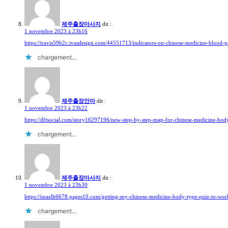
제주출장마사지
dit :
1 novembre 2023 à 23h16
https://travis59b2c.ivasdesign.com/44551713/indicators-on-chinese-medicine-blood-
chargement…
제주출장안마
dit :
1 novembre 2023 à 23h22
https://dftsocial.com/story16297196/new-step-by-step-map-for-chinese-medicine-bod
chargement…
제주출장마사지
dit :
1 novembre 2023 à 23h30
https://israelh6678.pages10.com/getting-my-chinese-medicine-body-type-quiz-to-w
chargement…