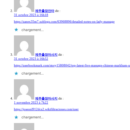
제주출장안마
dit :
31 octobre 2023 à 16h18
https://zanex35m7.xzblogs.com/63968896/detailed-notes-on-lady-massage
chargement…
제주출장마사지
dit :
31 octobre 2023 à 16h52
https://userbookmark.com/story15808042/top-latest-five-massage-chinese-markham-
chargement…
제주출장마사지
dit :
1 novembre 2023 à 7h22
https://joseonl912dcz2.wikifiltraciones.com/user
chargement…