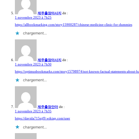
제주출장마사지
dit :
1 novembre 2023 à 7h25
https://allbookmarking.com/story15900287/chinese-medicine-clinic-for-dummies
chargement…
제주출장마사지
dit :
1 novembre 2023 à 7h30
https://optimusbookmarks.com/story15798974/not-known-factual-statements-about-
chargement…
제주출장안마
dit :
1 novembre 2023 à 7h35
https://davida715njf9.wikiap.com/user
chargement…