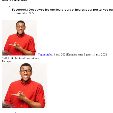
Articles similaires
Facebook : Découvrez les meilleurs jours et heures pour poster vos pub
16 novembre 2022
Togonyigba
14 mai 2021
Dernière mise à jour: 14 mai 2021
95
1 538
Moins d’une minute
Facebook
X
Linkedin
Partager
Facebook
X
Linkedin
Pinterest
Reddit
Messenger
Messenger
WhatsApp
Telegram
Viber
Ligne
Partager
Imprimer
par
email