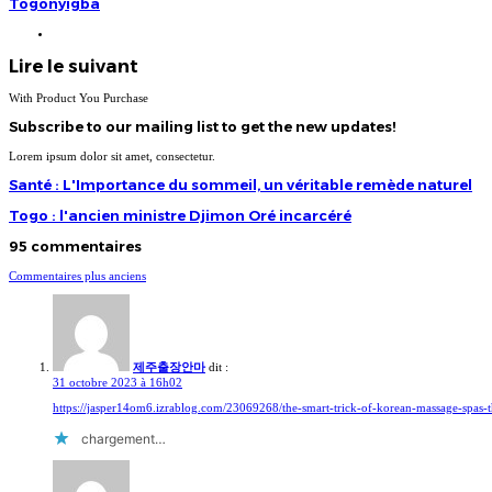
Togonyigba
Website
Lire le suivant
With Product You Purchase
Subscribe to our mailing list to get the new updates!
Lorem ipsum dolor sit amet, consectetur.
Santé
Santé : L'Importance du sommeil, un véritable remède naturel
:
L'Importance
Togo
Togo : l'ancien ministre Djimon Oré incarcéré
du
:
sommeil,
l'ancien
95 commentaires
un
ministre
véritable
Djimon
Navigation
remède
Commentaires plus anciens
Oré
naturel
incarcéré
dans
les
commentaires
제주출장안마
dit :
31 octobre 2023 à 16h02
https://jasper14om6.izrablog.com/23069268/the-smart-trick-of-korean-massage-spas-t
chargement…