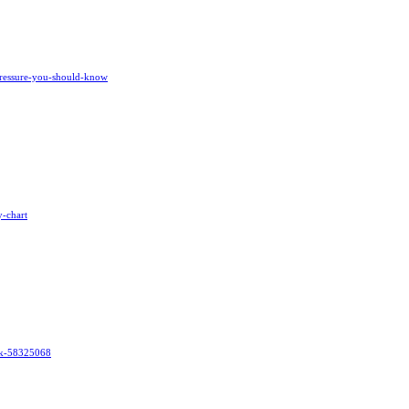
pressure-you-should-know
y-chart
ork-58325068