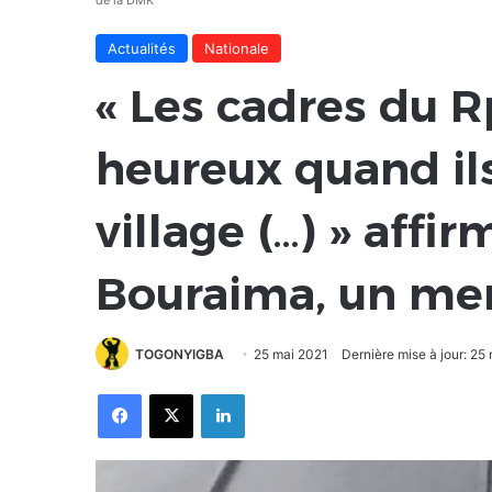
de la DMK
Actualités
Nationale
« Les cadres du R
heureux quand il
village (…) » aff
Bouraima, un me
TOGONYIGBA
25 mai 2021
Dernière mise à jour: 25
Facebook
X
Linkedin