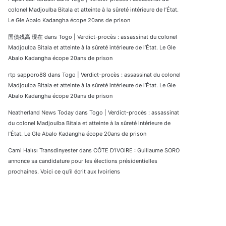
colonel Madjoulba Bitala et atteinte à la sûreté intérieure de l’État.
Le Gle Abalo Kadangha écope 20ans de prison
国債残高 現在
dans
Togo | Verdict-procès : assassinat du colonel
Madjoulba Bitala et atteinte à la sûreté intérieure de l’État. Le Gle
Abalo Kadangha écope 20ans de prison
rtp sapporo88
dans
Togo | Verdict-procès : assassinat du colonel
Madjoulba Bitala et atteinte à la sûreté intérieure de l’État. Le Gle
Abalo Kadangha écope 20ans de prison
Neatherland News Today
dans
Togo | Verdict-procès : assassinat
du colonel Madjoulba Bitala et atteinte à la sûreté intérieure de
l’État. Le Gle Abalo Kadangha écope 20ans de prison
Cami Halısı Transdinyester
dans
CÔTE D’IVOIRE : Guillaume SORO
annonce sa candidature pour les élections présidentielles
prochaines. Voici ce qu’il écrit aux Ivoiriens