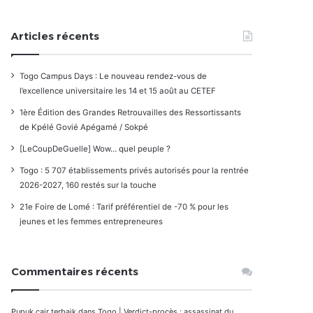
Articles récents
Togo Campus Days : Le nouveau rendez-vous de
l’excellence universitaire les 14 et 15 août au CETEF
1ère Édition des Grandes Retrouvailles des Ressortissants
de Kpélé Govié Apégamé / Sokpé
[LeCoupDeGuelle] Wow… quel peuple ?
Togo : 5 707 établissements privés autorisés pour la rentrée
2026-2027, 160 restés sur la touche
21e Foire de Lomé : Tarif préférentiel de -70 % pour les
jeunes et les femmes entrepreneures
Commentaires récents
Pupuk cair terbaik
dans
Togo | Verdict-procès : assassinat du