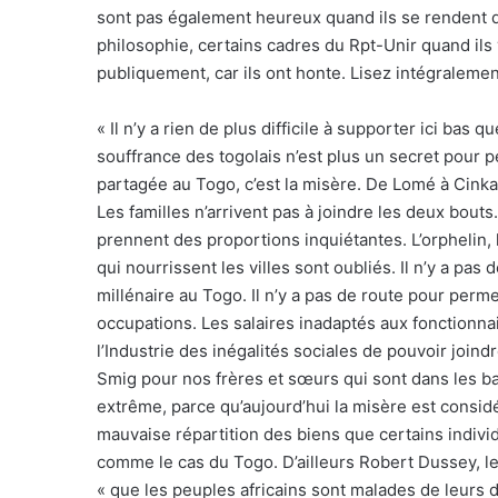
sont pas également heureux quand ils se rendent da
philosophie, certains cadres du Rpt-Unir quand ils v
publiquement, car ils ont honte. Lisez intégralem
« Il n’y a rien de plus difficile à supporter ici bas 
souffrance des togolais n’est plus un secret pour 
partagée au Togo, c’est la misère. De Lomé à Cinka
Les familles n’arrivent pas à joindre les deux bouts
prennent des proportions inquiétantes. L’orphelin, l
qui nourrissent les villes sont oubliés. Il n’y a pas d
millénaire au Togo. Il n’y a pas de route pour perm
occupations. Les salaires inadaptés aux fonctionna
l’Industrie des inégalités sociales de pouvoir joind
Smig pour nos frères et sœurs qui sont dans les bar
extrême, parce qu’aujourd’hui la misère est consid
mauvaise répartition des biens que certains indivi
comme le cas du Togo. D’ailleurs Robert Dussey, le 
« que les peuples africains sont malades de leurs di