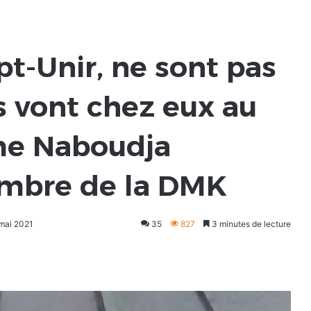
pt-Unir, ne sont pas
s vont chez eux au
irme Naboudja
mbre de la DMK
 mai 2021
35
827
3 minutes de lecture