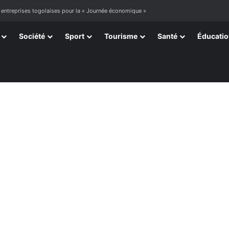
 entreprises togolaises pour la « Journée économique »
Société
Sport
Tourisme
Santé
Éducati