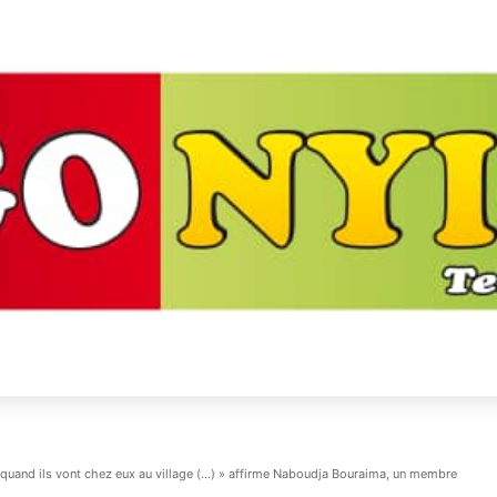
 quand ils vont chez eux au village (…) » affirme Naboudja Bouraima, un membre