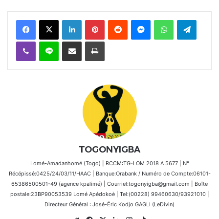
Facebook
X
Linkedin
Pinterest
Reddit
Messenger
WhatsApp
Telegra
Viber
Ligne
Partager par email
Imprimer
TOGONYIGBA
Lomé-Amadanhomé (Togo) | RCCM:TG-LOM 2018 A 5677 | N°
Récépissé:0425/24/03/11/HAAC | Banque:Orabank / Numéro de Compte:06101-
65386500501-49 (agence kpalimé) | Courriel:togonyigba@gmail.com | Boîte
postale:23BP90053539 Lomé Apédokoè | Tel:(00228) 99460630/93921010 |
Directeur Général : José-Éric Kodjo GAGLI (LeDivin)