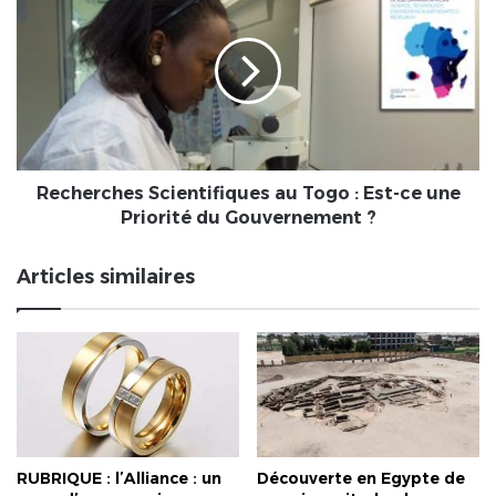
de
Scientifiques
sécurité
au
?
Togo
:
Est-
ce
une
Priorité
du
Recherches Scientifiques au Togo : Est-ce une
Gouvernement
Priorité du Gouvernement ?
?
Articles similaires
RUBRIQUE : l’Alliance : un
Découverte en Egypte de