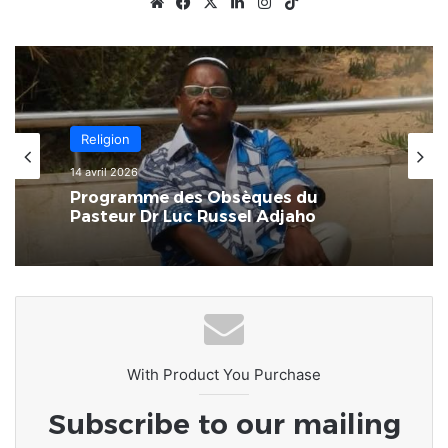
Website
Facebook
X
Linkedin
Instagram
TikTok
Afrique
8 mars 2026
Religion
L’Afrique au carrefour des
consciences : le devoir de rompre
14 avril 2026
avec la culture du naufrage
Programme des Obsèques du
Pasteur Dr Luc Russel Adjaho
With Product You Purchase
Subscribe to our mailing