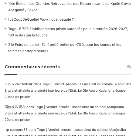
1ère Édition des Grandes Retrouvailles des Ressortissants de Kpélé Govié
Apégamé / Sokpé
[LeCoupDeGuelle] Wow… quel peuple ?
Togo : 5 707 établissements privés autorisés pour la rentrée 2026-2027,
160 restés sur la touche
21e Foire de Lomé : Tarif préférentiel de -70 % pour les jeunes et les
femmes entrepreneures
Commentaires récents
Pupuk cair terbaik
dans
Togo | Verdict-procès : assassinat du colonel Madjoulba
Bitala et atteinte à la sûreté intérieure de l’État. Le Gle Abalo Kadangha écope
20ans de prison
国債残高 現在
dans
Togo | Verdict-procès : assassinat du colonel Madjoulba
Bitala et atteinte à la sûreté intérieure de l’État. Le Gle Abalo Kadangha écope
20ans de prison
rtp sapporo88
dans
Togo | Verdict-procès : assassinat du colonel Madjoulba