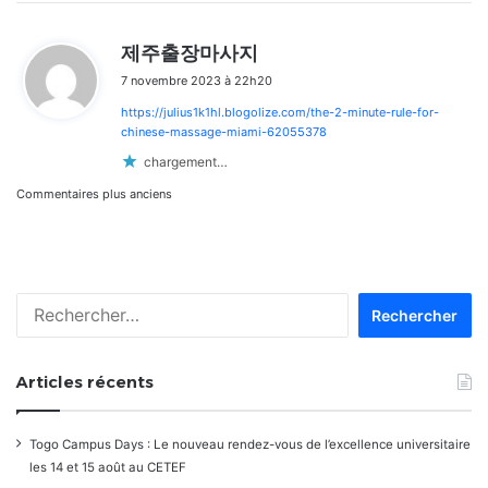
d
제주출장마사지
i
7 novembre 2023 à 22h20
t
https://julius1k1hl.blogolize.com/the-2-minute-rule-for-
:
chinese-massage-miami-62055378
chargement…
Navigation
Commentaires plus anciens
dans
les
Rechercher :
commentaires
Articles récents
Togo Campus Days : Le nouveau rendez-vous de l’excellence universitaire
les 14 et 15 août au CETEF