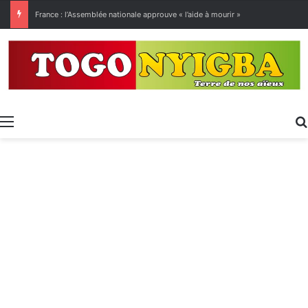
[LeCoupD’œil] Le chassé-croisé entre vacanciers de juillet et d’août a commencé.
Menu