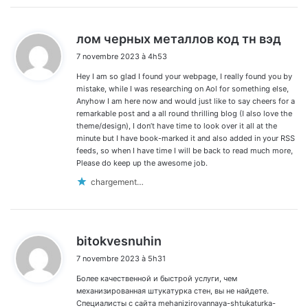
d
лом черных металлов код тн вэд
i
7 novembre 2023 à 4h53
t
Hey I am so glad I found your webpage, I really found you by
:
mistake, while I was researching on Aol for something else,
Anyhow I am here now and would just like to say cheers for a
remarkable post and a all round thrilling blog (I also love the
theme/design), I don’t have time to look over it all at the
minute but I have book-marked it and also added in your RSS
feeds, so when I have time I will be back to read much more,
Please do keep up the awesome job.
chargement…
d
bitokvesnuhin
i
7 novembre 2023 à 5h31
t
Более качественной и быстрой услуги, чем
:
механизированная штукатурка стен, вы не найдете.
Специалисты с сайта mehanizirovannaya-shtukaturka-