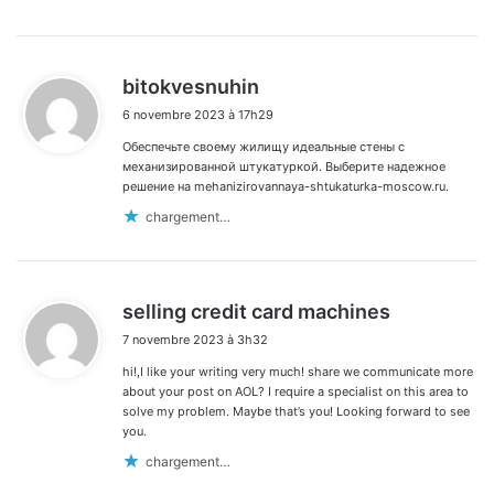
d
bitokvesnuhin
i
6 novembre 2023 à 17h29
t
Обеспечьте своему жилищу идеальные стены с
:
механизированной штукатуркой. Выберите надежное
решение на mehanizirovannaya-shtukaturka-moscow.ru.
chargement…
d
selling credit card machines
i
7 novembre 2023 à 3h32
t
hi!,I like your writing very much! share we communicate more
:
about your post on AOL? I require a specialist on this area to
solve my problem. Maybe that’s you! Looking forward to see
you.
chargement…