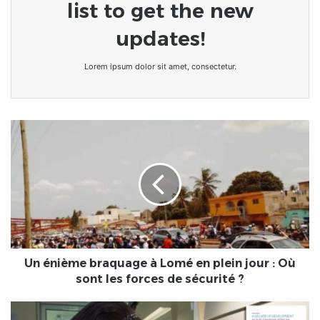
list to get the new
updates!
Lorem ipsum dolor sit amet, consectetur.
Un
énième
braquage
à
Lomé
en
plein
jour
:
Où
Un énième braquage à Lomé en plein jour : Où
sont
sont les forces de sécurité ?
les
forces
Recherches