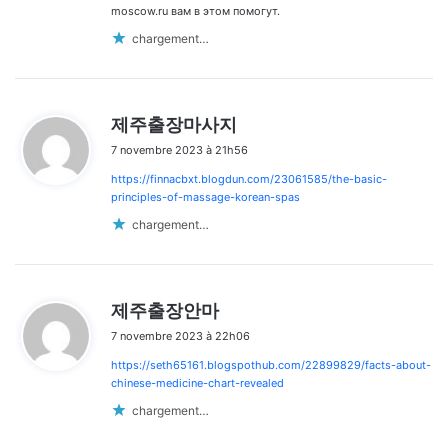
moscow.ru вам в этом помогут.
chargement…
d
제주출장마사지
i
7 novembre 2023 à 21h56
t
https://finnacbxt.blogdun.com/23061585/the-basic-
:
principles-of-massage-korean-spas
chargement…
d
제주출장안마
i
7 novembre 2023 à 22h06
t
https://seth65161.blogspothub.com/22899829/facts-about-
:
chinese-medicine-chart-revealed
chargement…