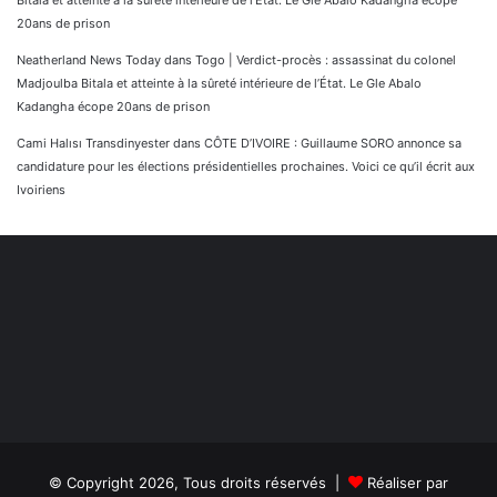
Bitala et atteinte à la sûreté intérieure de l’État. Le Gle Abalo Kadangha écope
20ans de prison
Neatherland News Today
dans
Togo | Verdict-procès : assassinat du colonel
Madjoulba Bitala et atteinte à la sûreté intérieure de l’État. Le Gle Abalo
Kadangha écope 20ans de prison
Cami Halısı Transdinyester
dans
CÔTE D’IVOIRE : Guillaume SORO annonce sa
candidature pour les élections présidentielles prochaines. Voici ce qu’il écrit aux
Ivoiriens
© Copyright 2026, Tous droits réservés |
Réaliser par