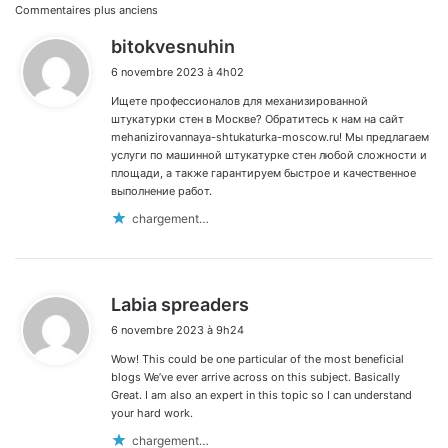
Navigation
Commentaires plus anciens
d
bitokvesnuhin
dans
i
6 novembre 2023 à 4h02
t
les
Ищете профессионалов для механизированной
:
commentaires
штукатурки стен в Москве? Обратитесь к нам на сайт
mehanizirovannaya-shtukaturka-moscow.ru! Мы предлагаем
услуги по машинной штукатурке стен любой сложности и
площади, а также гарантируем быстрое и качественное
выполнение работ.
chargement…
d
Labia spreaders
i
6 novembre 2023 à 9h24
t
Wow! This could be one particular of the most beneficial
:
blogs We’ve ever arrive across on this subject. Basically
Great. I am also an expert in this topic so I can understand
your hard work.
chargement…