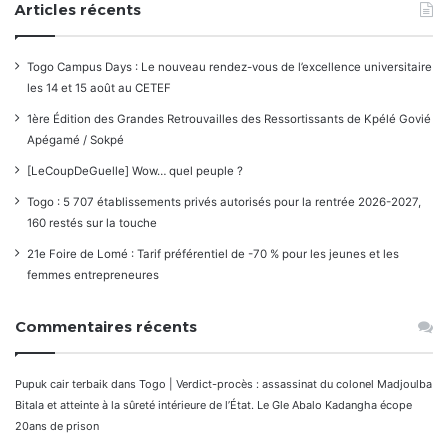
Articles récents
Togo Campus Days : Le nouveau rendez-vous de l’excellence universitaire
les 14 et 15 août au CETEF
1ère Édition des Grandes Retrouvailles des Ressortissants de Kpélé Govié
Apégamé / Sokpé
[LeCoupDeGuelle] Wow… quel peuple ?
Togo : 5 707 établissements privés autorisés pour la rentrée 2026-2027,
160 restés sur la touche
21e Foire de Lomé : Tarif préférentiel de -70 % pour les jeunes et les
femmes entrepreneures
Commentaires récents
Pupuk cair terbaik
dans
Togo | Verdict-procès : assassinat du colonel Madjoulba
Bitala et atteinte à la sûreté intérieure de l’État. Le Gle Abalo Kadangha écope
20ans de prison