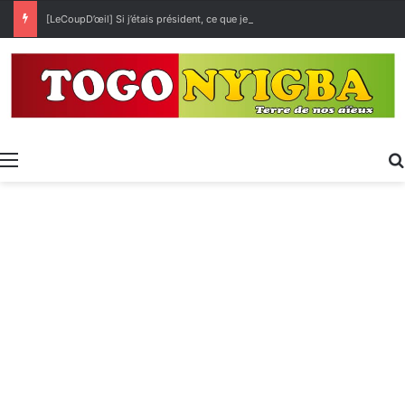
[LeCoupD’œil] Si j’étais président, ce que je ferai des « Évalas »
Menu