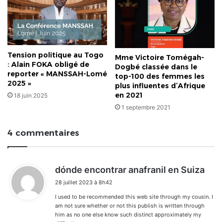
Tension politique au Togo
Mme Victoire Tomégah-
: Alain FOKA obligé de
Dogbé classée dans le
reporter « MANSSAH-Lomé
top-100 des femmes les
2025 »
plus influentes d’Afrique
en 2021
18 juin 2025
1 septembre 2021
4 commentaires
d
dónde encontrar anafranil en Suiza
i
28 juillet 2023 à 8h42
t
I used to be recommended this web site through my cousin. I
:
am not sure whether or not this publish is written through
him as no one else know such distinct approximately my