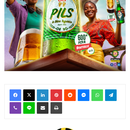
Facebook
X
Linkedin
Pinterest
Reddit
Messenger
WhatsApp
Telegra
Viber
Ligne
Partager par email
Imprimer