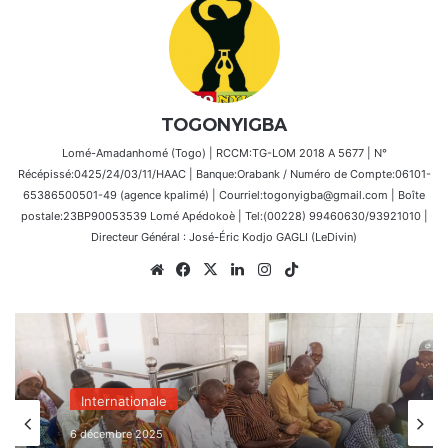
TOGONYIGBA
Lomé-Amadanhomé (Togo) | RCCM:TG-LOM 2018 A 5677 | N°
Récépissé:0425/24/03/11/HAAC | Banque:Orabank / Numéro de Compte:06101-
65386500501-49 (agence kpalimé) | Courriel:togonyigba@gmail.com | Boîte
postale:23BP90053539 Lomé Apédokoè | Tel:(00228) 99460630/93921010 |
Directeur Général : José-Éric Kodjo GAGLI (LeDivin)
Website
Facebook
X
Linkedin
Instagram
TikTok
Internationale
6 décembre 2025