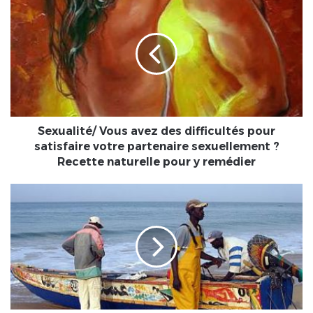
Vous
avez
des
difficultés
pour
satisfaire
votre
partenaire
sexuellement
Sexualité/ Vous avez des difficultés pour
?
satisfaire votre partenaire sexuellement ?
Recette
Recette naturelle pour y remédier
naturelle
pour
Togo
y
:
remédier
Halte
à
la
pêche
illicite,
des
experts