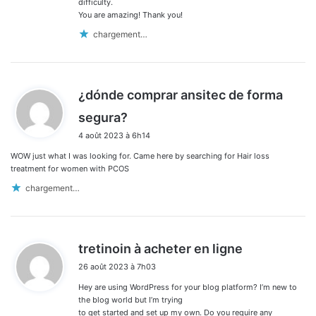
difficulty.
You are amazing! Thank you!
chargement…
¿dónde comprar ansitec de forma
d
segura?
i
4 août 2023 à 6h14
t
WOW just what I was looking for. Came here by searching for Hair loss
:
treatment for women with PCOS
chargement…
d
tretinoin à acheter en ligne
i
26 août 2023 à 7h03
t
Hey are using WordPress for your blog platform? I’m new to
:
the blog world but I’m trying
to get started and set up my own. Do you require any