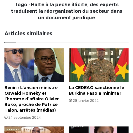
traduisent
Togo : Halte à la pêche illicite, des experts
la
traduisent la réorganisation du secteur dans
réorganisation
un document juridique
du
secteur
Articles similaires
dans
un
document
juridique
La CEDEAO sanctionne le
Bénin : L’ancien ministre
Burkina Faso a minima !
Oswald Homeky et
l’homme d’affaire Olivier
29 janvier 2022
Boko, proche de Patrice
Talon, arrêtés (médias)
24 septembre 2024