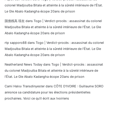
colonel Madjoulba Bitala et atteinte à la sûreté intérieure de l’État.
Le Gle Abalo Kadangha écope 20ans de prison
国債残高 現在
dans
Togo | Verdict-procès : assassinat du colonel
Madjoulba Bitala et atteinte à la sûreté intérieure de l’État. Le Gle
Abalo Kadangha écope 20ans de prison
rtp sapporo88
dans
Togo | Verdict-procès : assassinat du colonel
Madjoulba Bitala et atteinte à la sûreté intérieure de l’État. Le Gle
Abalo Kadangha écope 20ans de prison
Neatherland News Today
dans
Togo | Verdict-procès : assassinat
du colonel Madjoulba Bitala et atteinte à la sûreté intérieure de
l’État. Le Gle Abalo Kadangha écope 20ans de prison
Cami Halısı Transdinyester
dans
CÔTE D’IVOIRE : Guillaume SORO
annonce sa candidature pour les élections présidentielles
prochaines. Voici ce qu’il écrit aux Ivoiriens