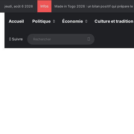
Infos
jeudi, août 6 2026
Made in Togo 2026 : un bilan positif qui prépare le 
Accueil
Politique
Économie
Culture et tradition
Rechercher
Suivre