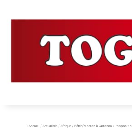
Accueil
/
Actualités
/
Afrique
/
Bénin/Macron à Cotonou : L’oppositi