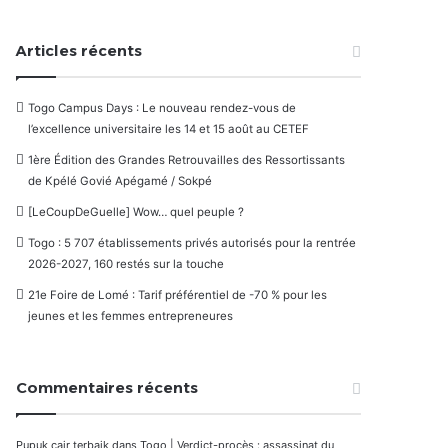
Articles récents
Togo Campus Days : Le nouveau rendez-vous de
l’excellence universitaire les 14 et 15 août au CETEF
1ère Édition des Grandes Retrouvailles des Ressortissants
de Kpélé Govié Apégamé / Sokpé
[LeCoupDeGuelle] Wow… quel peuple ?
Togo : 5 707 établissements privés autorisés pour la rentrée
2026-2027, 160 restés sur la touche
21e Foire de Lomé : Tarif préférentiel de -70 % pour les
jeunes et les femmes entrepreneures
Commentaires récents
Pupuk cair terbaik
dans
Togo | Verdict-procès : assassinat du