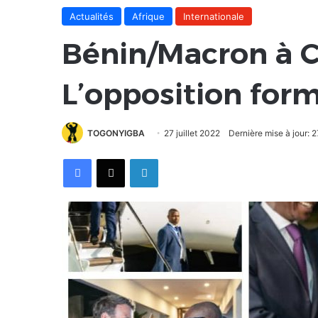
Actualités
Afrique
Internationale
Bénin/Macron à C
L’opposition for
TOGONYIGBA
27 juillet 2022
Dernière mise à jour: 2
Facebook
X
Linkedin