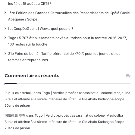
les 14 et 15 août au CETEF
1ère Édition des Grandes Retrouvailles des Ressortissants de Kpélé Govié
Apégamé / Sokpé
[LeCoupDeGuelle] Wow… quel peuple ?
Togo : 5 707 établissements privés autorisés pour la rentrée 2026-2027,
160 restés sur la touche
21e Foire de Lomé : Tarif préférentiel de -70 % pour les jeunes et les
femmes entrepreneures
Commentaires récents
Pupuk cair terbaik
dans
Togo | Verdict-procès : assassinat du colonel Madjoulba
Bitala et atteinte à la sûreté intérieure de l’État. Le Gle Abalo Kadangha écope
20ans de prison
国債残高 現在
dans
Togo | Verdict-procès : assassinat du colonel Madjoulba
Bitala et atteinte à la sûreté intérieure de l’État. Le Gle Abalo Kadangha écope
20ans de prison