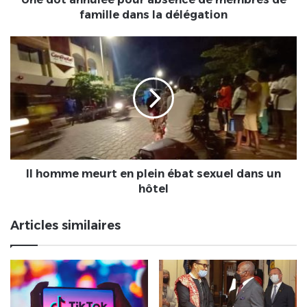
la
famille dans la délégation
délégation
Il
homme
meurt
en
plein
ébat
sexuel
dans
un
hôtel
Il homme meurt en plein ébat sexuel dans un
hôtel
Articles similaires