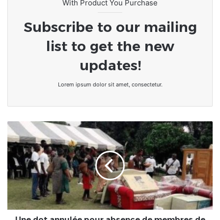
With Product You Purchase
Subscribe to our mailing
list to get the new
updates!
Lorem ipsum dolor sit amet, consectetur.
Une
dot
annulée
pour
absence
de
membres
de
famille
dans
Une dot annulée pour absence de membres de