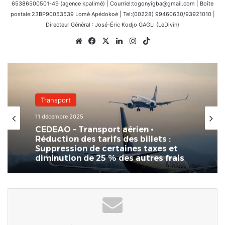
65386500501-49 (agence kpalimé) | Courriel:togonyigba@gmail.com | Boîte
postale:23BP90053539 Lomé Apédokoè | Tel:(00228) 99460630/93921010 |
Directeur Général : José-Éric Kodjo GAGLI (LeDivin)
Website
Facebook
X
Linkedin
Instagram
TikTok
Transport
11 décembre 2025
CEDEAO – Transport aérien •
Réduction des tarifs des billets :
Suppression de certaines taxes et
diminution de 25 % des autres frais