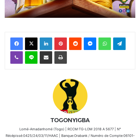
Facebook
X
Linkedin
Pinterest
Reddit
Messenger
WhatsApp
Telegra
Viber
Ligne
Partager par email
Imprimer
TOGONYIGBA
Lomé-Amadanhomé (Togo) | RCCM:TG-LOM 2018 A 5677 | N°
Récépissé:0425/24/03/11/HAAC | Banque:Orabank / Numéro de Compte:06101-