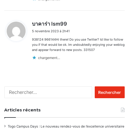
d
บาคาร่า lsm99
i
5 novembre 2023 à 2h41
t
938124 966144Hi there! Do you use Twitter? Id like to follow
:
you if that would be ok. Im undoubtedly enjoying your weblog
and appear forward to new posts. 331507
chargement…
Rechercher :
Articles récents
Togo Campus Days : Le nouveau rendez-vous de l’excellence universitaire