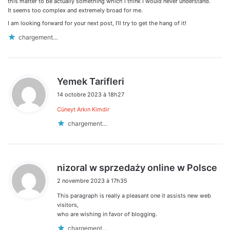
this matter to be actually something which I think I would never understand.
It seems too complex and extremely broad for me.
I am looking forward for your next post, I’ll try to get the hang of it!
chargement…
d
Yemek Tarifleri
i
14 octobre 2023 à 18h27
t
Cüneyt Arkın Kimdir
:
chargement…
d
nizoral w sprzedaży online w Polsce
i
2 novembre 2023 à 17h35
t
This paragraph is really a pleasant one it assists new web
:
visitors,
who are wishing in favor of blogging.
chargement…