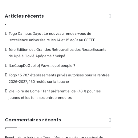
Articles récents
Togo Campus Days : Le nouveau rendez-vous de
l’excellence universitaire les 14 et 15 août au CETEF
1ère Édition des Grandes Retrouvailles des Ressortissants
de Kpélé Govié Apégamé / Sokpé
[LeCoupDeGuelle] Wow… quel peuple ?
Togo : 5 707 établissements privés autorisés pour la rentrée
2026-2027, 160 restés sur la touche
21e Foire de Lomé : Tarif préférentiel de -70 % pour les
jeunes et les femmes entrepreneures
Commentaires récents
Pupuk cair terbaik
dans
Togo | Verdict-procès : assassinat du