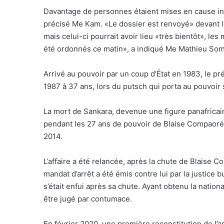
Davantage de personnes étaient mises en cause in
précisé Me Kam. «Le dossier est renvoyé» devant le
mais celui-ci pourrait avoir lieu «très bientôt», 
été ordonnés ce matin», a indiqué Me Mathieu Som
Arrivé au pouvoir par un coup d’État en 1983, le p
1987 à 37 ans, lors du putsch qui porta au pouvoi
La mort de Sankara, devenue une figure panafricain
pendant les 27 ans de pouvoir de Blaise Compaoré
2014.
L’affaire a été relancée, après la chute de Blaise 
mandat d’arrêt a été émis contre lui par la justice b
s’était enfui après sa chute. Ayant obtenu la nationa
être jugé par contumace.
En février 2020, une première reconstitution de l’a