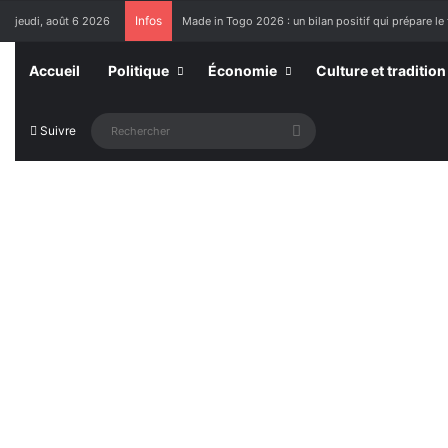
Infos
jeudi, août 6 2026
Made in Togo 2026 : un bilan positif qui prépare le 
Accueil
Politique
Économie
Culture et tradition
Rechercher
Suivre