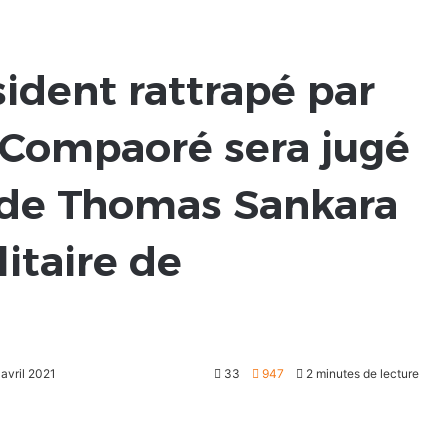
sident rattrapé par
e Compaoré sera jugé
t de Thomas Sankara
litaire de
 avril 2021
33
947
2 minutes de lecture