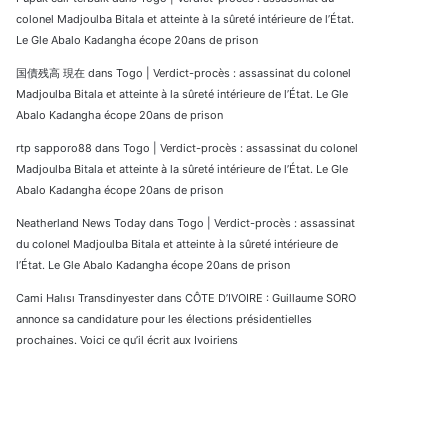
colonel Madjoulba Bitala et atteinte à la sûreté intérieure de l’État.
Le Gle Abalo Kadangha écope 20ans de prison
国債残高 現在
dans
Togo | Verdict-procès : assassinat du colonel
Madjoulba Bitala et atteinte à la sûreté intérieure de l’État. Le Gle
Abalo Kadangha écope 20ans de prison
rtp sapporo88
dans
Togo | Verdict-procès : assassinat du colonel
Madjoulba Bitala et atteinte à la sûreté intérieure de l’État. Le Gle
Abalo Kadangha écope 20ans de prison
Neatherland News Today
dans
Togo | Verdict-procès : assassinat
du colonel Madjoulba Bitala et atteinte à la sûreté intérieure de
l’État. Le Gle Abalo Kadangha écope 20ans de prison
Cami Halısı Transdinyester
dans
CÔTE D’IVOIRE : Guillaume SORO
annonce sa candidature pour les élections présidentielles
prochaines. Voici ce qu’il écrit aux Ivoiriens