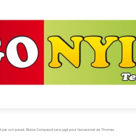
apé par son passé. Blaise Compaoré sera jugé pour l’assassinat de Thomas