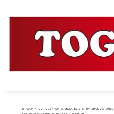
Accueil
/
POLITIQUE
/
Internationale
/
Burkina : l’ex-président rattr