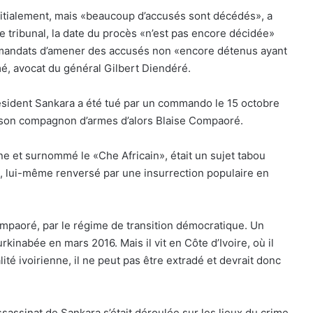
itialement, mais «beaucoup d’accusés sont décédés», a
 tribunal, la date du procès «n’est pas encore décidée»
les mandats d’amener des accusés non «encore détenus ayant
é, avocat du général Gilbert Diendéré.
résident Sankara a été tué par un commando le 15 octobre
r son compagnon d’armes d’alors Blaise Compaoré.
e et surnommé le «Che Africain», était un sujet tabou
, lui-même renversé par une insurrection populaire en
Compaoré, par le régime de transition démocratique. Un
urkinabée en mars 2016. Mais il vit en Côte d’Ivoire, où il
lité ivoirienne, il ne peut pas être extradé et devrait donc
ssassinat de Sankara s’était déroulée sur les lieux du crime,