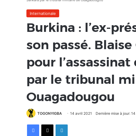
Sankara par le tribunal militaire de Ouagadougou
Internationale
Burkina : l’ex-pré
son passé. Blais
pour l’assassina
par le tribunal mi
Ouagadougou
TOGONYIGBA
14 avril 2021
Dernière mise à jour: 14
Facebook
X
Linkedin