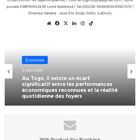
postale:23BP90053539 Lomé Apédokoè | Tel:(00228) 99460630/93921010 |
Directeur Général : José-Éric Kodjo GAGLI (LeDivin)
Website
Facebook
X
Linkedin
Instagram
TikTok
Économie
3 mars 2026
Au Togo, il existe un écart
significatif entre les performances
économiques reconnues et la réalité
quotidienne des foyers
With Product You Purchase