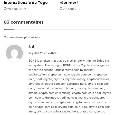
Internationale du Togo
réprimer !
28 avril 2022
20 août 2021
83 commentaires
Navigation
Commentaires plus anciens
d
faf
dans
i
17 juillet 2023 à 4h03
t
les
BONE is a token that plays a crucial role within the Shiba Inu
:
commentaires
ecosystem. The listing of BONE on the Crypto exchange is a
win for the second-largest meme coin by market
capitalization. crypto com coin, crypto com coin crypto com
coin, hodl, crypto, cryptos, cryptocurrency, cryptocurrencies,
cryptocoin, crypto com coin accepted here, crypto com coin
coin, blockchain, ethereum, bitcoin, buy crypto com coin,
altcoin, crypto com coin mining, crypto com coin hodl, crypto
com coin to the moon, trading, investing, cro crypto, cro,
crypto com coin cro, cryptocom, crypto com coin crypto com
coin crypto com coin, crypto com coin logo, crypto com coin
army, crypto com coin accepted here, crypto coin, crypto