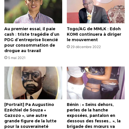
tribunal
militaire
de
Ouagadougou
Au premier essai, il paie
Togo/AG de MMLK : Edoh
cash : triste tragédie d’un
KOMI continuera à diriger
PDG d’entreprise licencié
le mouvement
pour consommation de
29 décembre 2022
drogue au travail
5 mai 2021
[Portrait] Pa Augustino
Bénin : « Seins dehors,
Ezéchiel de Souza «
perles de la hanche
Gazozo », une autre
exposées, pantalon en
grande figure de la lutte
dessous des fesses… », la
pour la souveraineté
brigade des mœurs va