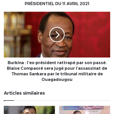
2021
PRÉSIDENTIEL DU 11 AVRIL 2021
Burkina
:
l’ex-
président
rattrapé
par
son
passé.
Blaise
Compaoré
Burkina : l’ex-président rattrapé par son passé.
sera
Blaise Compaoré sera jugé pour l’assassinat de
jugé
Thomas Sankara par le tribunal militaire de
pour
Ouagadougou
l’assassinat
de
Articles similaires
Thomas
Sankara
par
le