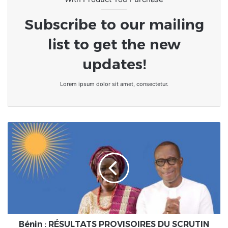
Subscribe to our mailing
list to get the new
updates!
Lorem ipsum dolor sit amet, consectetur.
Bénin
:
RÉSULTATS
PROVISOIRES
DU
SCRUTIN
PRÉSIDENTIEL
DU
11
AVRIL
Bénin : RÉSULTATS PROVISOIRES DU SCRUTIN