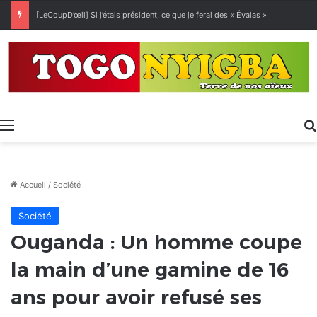
[LeCoupD’œil] Si j’étais président, ce que je ferai des « Évalas »
Menu
Accueil
/
Société
Société
Ouganda : Un homme coupe
la main d’une gamine de 16
ans pour avoir refusé ses