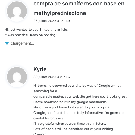
compra de somníferos con base en
d
methylprednisolone
i
26 juillet 2023 à 15h39
t
Hi, just wanted to say, I liked this article.
:
It was practical. Keep on posting!
chargement…
d
Kyrie
i
30 juillet 2023 à 21h56
t
Hi there, I discovered your site by way of Google whilst
:
searching for a
comparable matter, your website got here up, it looks great.
I have bookmarked it in my google bookmarks.
Hello there, just turned into alert to your blog via
Google, and found that it is truly informative. I’m gonna be
careful for brussels.
I’ll be grateful when you continue this in future.
Lots of people will be benefited out of your writing.
Cheers!