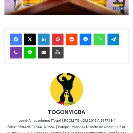
Facebook
X
Linkedin
Pinterest
Reddit
Messenger
WhatsApp
Telegra
Viber
Ligne
Partager par email
Imprimer
TOGONYIGBA
Lomé-Amadanhomé (Togo) | RCCM:TG-LOM 2018 A 5677 | N°
Récépissé:0425/24/03/11/HAAC | Banque:Orabank / Numéro de Compte:06101-
65386500501-49 (agence kpalimé) | Courriel:togonyigba@gmail.com | Boîte