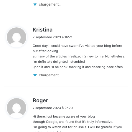
chargement…
d
Kristina
i
7 septembre 2023 à 1h52
t
Good day! I could have sworn I’ve visited your blog before
:
but after looking
at many of the articles I realized it’s new to me. Nonetheless,
I’m definitely delighted I stumbled
upon it and I’ll be book-marking it and checking back often!
chargement…
d
Roger
i
7 septembre 2023 à 2h20
t
Hi there, just became aware of your blog
:
through Google, and found that it’s truly informative.
I’m going to watch out for brussels. I will be grateful if you