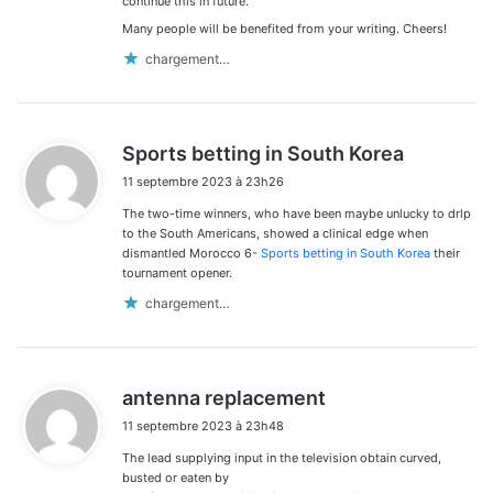
continue this in future.
Many people will be benefited from your writing. Cheers!
chargement…
d
Sports betting in South Korea
i
11 septembre 2023 à 23h26
t
The two-time winners, who have been maybe unlucky to drlp
:
to the South Americans, showed a clinical edge when
dismantled Morocco 6-
Sports betting in South Korea
their
tournament opener.
chargement…
d
antenna replacement
i
11 septembre 2023 à 23h48
t
The lead supplying input in the television obtain curved,
:
busted or eaten by