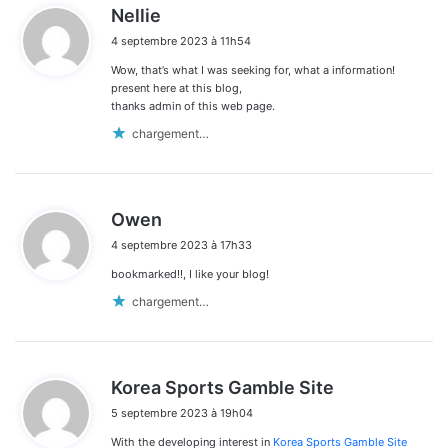
d
Nellie
i
4 septembre 2023 à 11h54
t
Wow, that’s what I was seeking for, what a information!
:
present here at this blog,
thanks admin of this web page.
chargement…
d
Owen
i
4 septembre 2023 à 17h33
t
bookmarked!!, I like your blog!
:
chargement…
d
Korea Sports Gamble Site
i
5 septembre 2023 à 19h04
t
With the developing interest in
Korea Sports Gamble Site