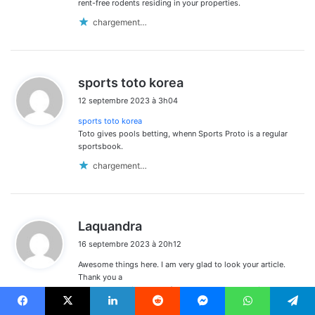
rent-free rodents residing in your properties.
chargement…
d
sports toto korea
i
12 septembre 2023 à 3h04
t
sports toto korea
:
Toto gives pools betting, whenn Sports Proto is a regular
sportsbook.
chargement…
d
Laquandra
i
16 septembre 2023 à 20h12
t
Awesome things here. I am very glad to look your article.
:
Thank you a
lot and I’m having a look forward to touch you. Will you
please drop me a mail?
Facebook
X
Linkedin
Reddit
Messenger
WhatsApp
Telegram