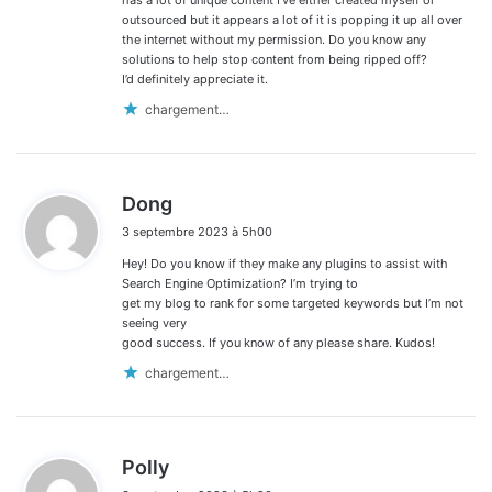
has a lot of unique content I’ve either created myself or
outsourced but it appears a lot of it is popping it up all over
the internet without my permission. Do you know any
solutions to help stop content from being ripped off?
I’d definitely appreciate it.
chargement…
d
Dong
i
3 septembre 2023 à 5h00
t
Hey! Do you know if they make any plugins to assist with
:
Search Engine Optimization? I’m trying to
get my blog to rank for some targeted keywords but I’m not
seeing very
good success. If you know of any please share. Kudos!
chargement…
d
Polly
i