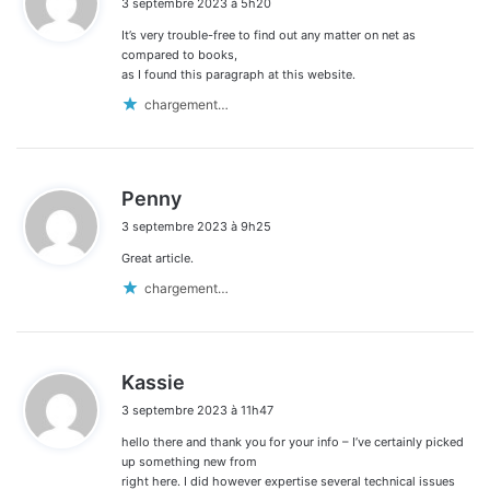
3 septembre 2023 à 5h20
t
It’s very trouble-free to find out any matter on net as
:
compared to books,
as I found this paragraph at this website.
chargement…
d
Penny
i
3 septembre 2023 à 9h25
t
Great article.
:
chargement…
d
Kassie
i
3 septembre 2023 à 11h47
t
hello there and thank you for your info – I’ve certainly picked
:
up something new from
right here. I did however expertise several technical issues