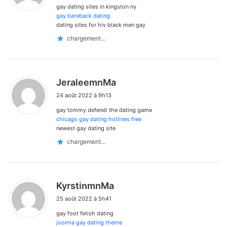
gay dating sites in kingston ny
:
gay bareback dating
dating sites for hiv black men gay
chargement…
d
JeraleemnMa
i
24 août 2022 à 9h13
t
gay tommy defendi the dating game
:
chicago gay dating hotlines free
newest gay dating site
chargement…
d
KyrstinmnMa
i
25 août 2022 à 5h41
t
gay foot fetish dating
:
joomla gay dating theme