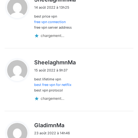
i
14 août 2022 à 13h25
t
best price vpn
:
free vpn connection
free vpn server address
chargement…
d
SheelaghmnMa
i
15 août 2022 à 9h37
t
best lifetime vpn
:
best free vpn for netflix
best vpn protocol
chargement…
d
GladimnMa
i
23 août 2022 à 14h46
t