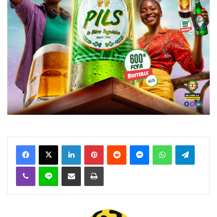
Facebook
X
Linkedin
Pinterest
Reddit
Messenger
WhatsApp
Telegra
Viber
Ligne
Partager par email
Imprimer