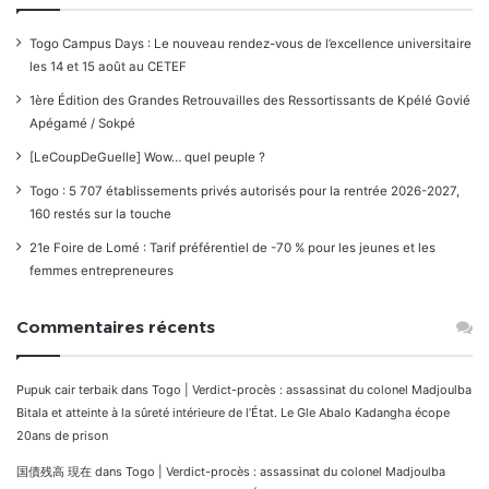
Togo Campus Days : Le nouveau rendez-vous de l’excellence universitaire
les 14 et 15 août au CETEF
1ère Édition des Grandes Retrouvailles des Ressortissants de Kpélé Govié
Apégamé / Sokpé
[LeCoupDeGuelle] Wow… quel peuple ?
Togo : 5 707 établissements privés autorisés pour la rentrée 2026-2027,
160 restés sur la touche
21e Foire de Lomé : Tarif préférentiel de -70 % pour les jeunes et les
femmes entrepreneures
Commentaires récents
Pupuk cair terbaik
dans
Togo | Verdict-procès : assassinat du colonel Madjoulba
Bitala et atteinte à la sûreté intérieure de l’État. Le Gle Abalo Kadangha écope
20ans de prison
国債残高 現在
dans
Togo | Verdict-procès : assassinat du colonel Madjoulba