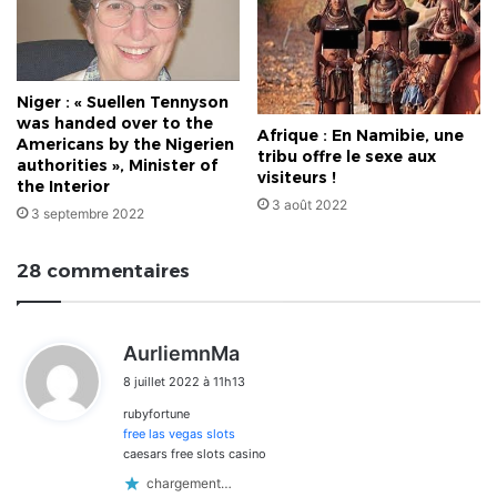
Niger : « Suellen Tennyson
was handed over to the
Afrique : En Namibie, une
Americans by the Nigerien
tribu offre le sexe aux
authorities », Minister of
visiteurs !
the Interior
3 août 2022
3 septembre 2022
28 commentaires
d
AurliemnMa
i
8 juillet 2022 à 11h13
t
rubyfortune
:
free las vegas slots
caesars free slots casino
chargement…