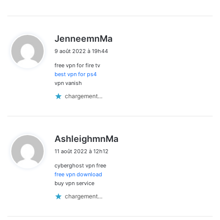
d
JenneemnMa
i
9 août 2022 à 19h44
t
free vpn for fire tv
:
best vpn for ps4
vpn vanish
chargement…
d
AshleighmnMa
i
11 août 2022 à 12h12
t
cyberghost vpn free
:
free vpn download
buy vpn service
chargement…