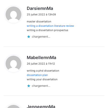
d
DarsiemnMa
i
25 juillet 2022 à 13h09
t
master dissertation
:
writing a dissertation literature review
writing a dissertation prospectus
chargement…
d
MabellemnMa
i
26 juillet 2022 à 11h12
t
writing a phd dissertation
:
dissertation plan
writing your dissertation
chargement…
d
JenneemnMa