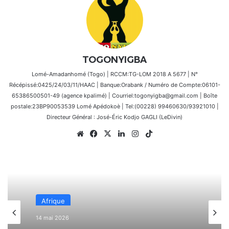
TOGONYIGBA
Lomé-Amadanhomé (Togo) | RCCM:TG-LOM 2018 A 5677 | N°
Récépissé:0425/24/03/11/HAAC | Banque:Orabank / Numéro de Compte:06101-
65386500501-49 (agence kpalimé) | Courriel:togonyigba@gmail.com | Boîte
postale:23BP90053539 Lomé Apédokoè | Tel:(00228) 99460630/93921010 |
Directeur Général : José-Éric Kodjo GAGLI (LeDivin)
Website
Facebook
X
Linkedin
Instagram
TikTok
Afrique
14 mai 2026
Bénin – Ouidah / 13 Mai 2026 : Patrice