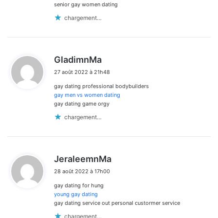
senior gay women dating
chargement…
d
GladimnMa
i
27 août 2022 à 21h48
t
gay dating professional bodybuilders
:
gay men vs women dating
gay dating game orgy
chargement…
d
JeraleemnMa
i
28 août 2022 à 17h00
t
gay dating for hung
:
young gay dating
gay dating service out personal custormer service
chargement…