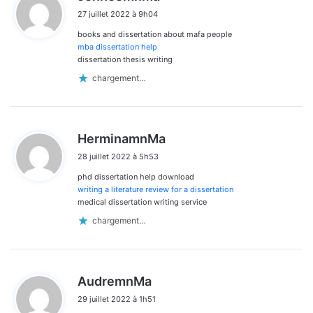
i
27 juillet 2022 à 9h04
t
books and dissertation about mafa people
:
mba dissertation help
dissertation thesis writing
chargement…
d
HerminamnMa
i
28 juillet 2022 à 5h53
t
phd dissertation help download
:
writing a literature review for a dissertation
medical dissertation writing service
chargement…
d
AudremnMa
i
29 juillet 2022 à 1h51
t