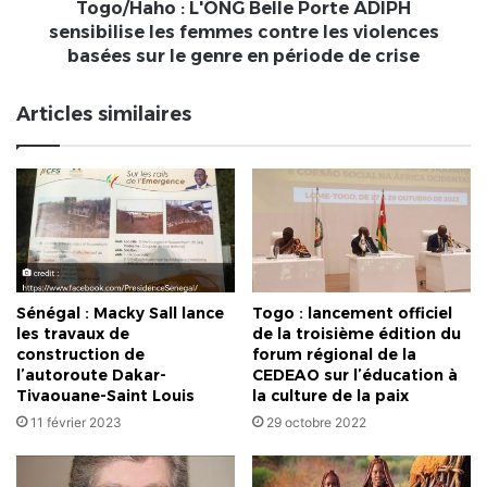
contre
Togo/Haho : L'ONG Belle Porte ADIPH
les
sensibilise les femmes contre les violences
violences
basées sur le genre en période de crise
basées
sur
Articles similaires
le
genre
en
période
de
crise
Sénégal : Macky Sall lance
Togo : lancement officiel
les travaux de
de la troisième édition du
construction de
forum régional de la
l’autoroute Dakar-
CEDEAO sur l’éducation à
Tivaouane-Saint Louis
la culture de la paix
11 février 2023
29 octobre 2022