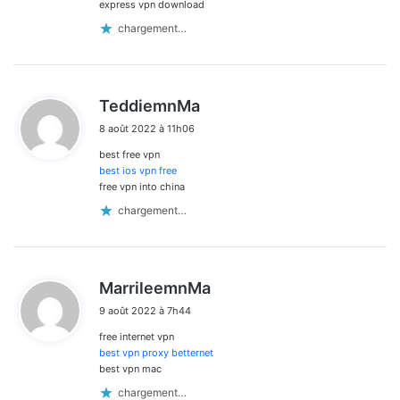
express vpn download
chargement…
d
TeddiemnMa
i
8 août 2022 à 11h06
t
best free vpn
:
best ios vpn free
free vpn into china
chargement…
d
MarrileemnMa
i
9 août 2022 à 7h44
t
free internet vpn
:
best vpn proxy betternet
best vpn mac
chargement…