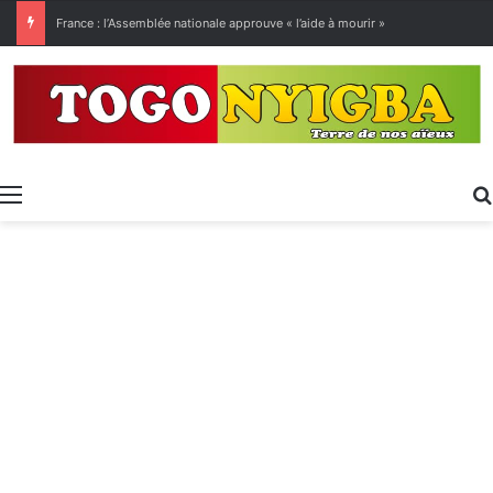
[LeCoupD’œil] Le chassé-croisé entre vacanciers de juillet et d’août a commencé.
Menu