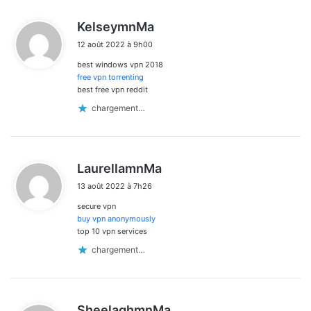
d
KelseymnMa
i
12 août 2022 à 9h00
t
best windows vpn 2018
:
free vpn torrenting
best free vpn reddit
chargement…
d
LaurellamnMa
i
13 août 2022 à 7h26
t
secure vpn
:
buy vpn anonymously
top 10 vpn services
chargement…
d
SheelaghmnMa