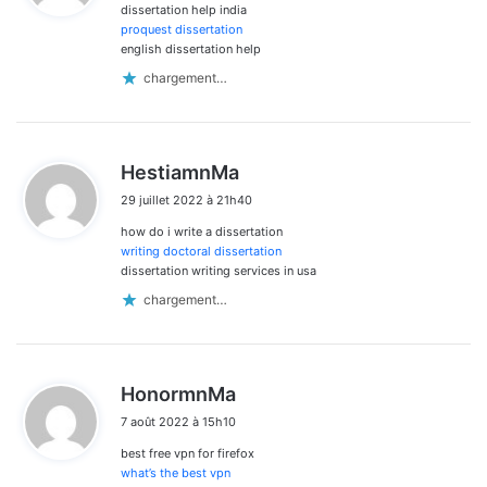
dissertation help india
:
proquest dissertation
english dissertation help
chargement…
d
HestiamnMa
i
29 juillet 2022 à 21h40
t
how do i write a dissertation
:
writing doctoral dissertation
dissertation writing services in usa
chargement…
d
HonormnMa
i
7 août 2022 à 15h10
t
best free vpn for firefox
:
what’s the best vpn