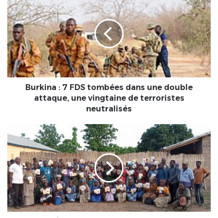
:
7
FDS
tombées
dans
une
double
attaque,
une
Burkina : 7 FDS tombées dans une double
vingtaine
attaque, une vingtaine de terroristes
de
neutralisés
terroristes
neutralisés
Togo/Haho
:
L'ONG
Belle
Porte
ADIPH
sensibilise
les
femmes