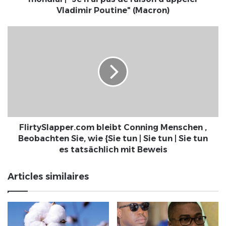
pas
Vladimir Poutine" (Macron)
de
raison
FlirtySlapper.com
d’appeler
bleibt
Vladimir
Conning
Poutine"
Menschen
(Macron)
,
Beobachten
Sie,
wie
{Sie
tun
FlirtySlapper.com bleibt Conning Menschen ,
|
Beobachten Sie, wie {Sie tun | Sie tun | Sie tun
Sie
es tatsächlich mit Beweis
tun
|
Articles similaires
Sie
tun
es
tatsächlich
mit