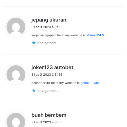
d
jepang ukuran
i
31 août 2023 à 3h55
t
kerjanya ngapain hello my website is
Mario SNES
:
chargement…
d
joker123 autobet
i
31 août 2023 à 3h56
t
pacar haruto hello my website is
game 99win
:
chargement…
d
buah bembem
i
31 août 2023 à 3h56
t