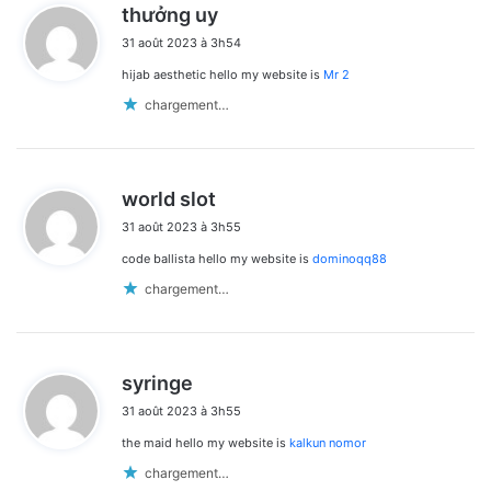
d
thưởng uy
i
31 août 2023 à 3h54
t
hijab aesthetic hello my website is
Mr 2
:
chargement…
d
world slot
i
31 août 2023 à 3h55
t
code ballista hello my website is
dominoqq88
:
chargement…
d
syringe
i
31 août 2023 à 3h55
t
the maid hello my website is
kalkun nomor
:
chargement…