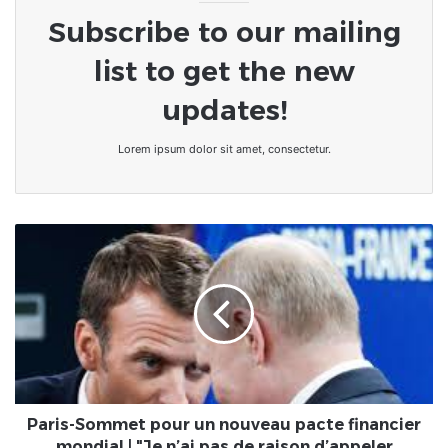
Subscribe to our mailing
list to get the new
updates!
Lorem ipsum dolor sit amet, consectetur.
Paris-
Sommet
pour
un
nouveau
pacte
financier
mondial
|
"Je
Paris-Sommet pour un nouveau pacte financier
n’ai
mondial | "Je n’ai pas de raison d’appeler