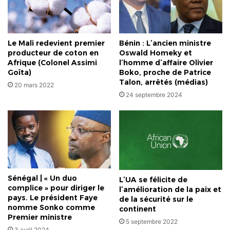
Beweis
Le Mali redevient premier
Bénin : L’ancien ministre
producteur de coton en
Oswald Homeky et
Afrique (Colonel Assimi
l’homme d’affaire Olivier
Goïta)
Boko, proche de Patrice
Talon, arrêtés (médias)
20 mars 2022
24 septembre 2024
Sénégal | « Un duo
L’UA se félicite de
complice » pour diriger le
l’amélioration de la paix et
pays. Le président Faye
de la sécurité sur le
nomme Sonko comme
continent
Premier ministre
5 septembre 2022
3 avril 2024