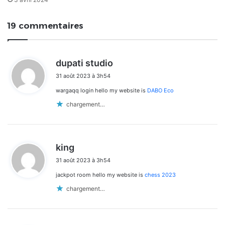
19 commentaires
d
dupati studio
i
31 août 2023 à 3h54
t
wargaqq login hello my website is
DABO Eco
:
chargement…
d
king
i
31 août 2023 à 3h54
t
jackpot room hello my website is
chess 2023
:
chargement…