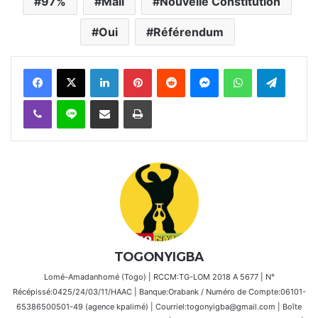
97%
Mali
Nouvelle Constitution
Oui
Référendum
Facebook
X
Linkedin
Pinterest
Reddit
Messenger
WhatsApp
Telegra
Viber
Ligne
Partager par email
Imprimer
TOGONYIGBA
Lomé-Amadanhomé (Togo) | RCCM:TG-LOM 2018 A 5677 | N°
Récépissé:0425/24/03/11/HAAC | Banque:Orabank / Numéro de Compte:06101-
65386500501-49 (agence kpalimé) | Courriel:togonyigba@gmail.com | Boîte