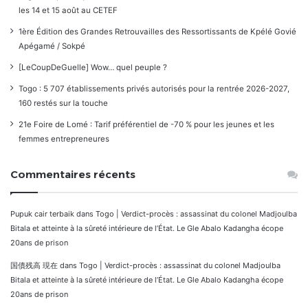
les 14 et 15 août au CETEF
1ère Édition des Grandes Retrouvailles des Ressortissants de Kpélé Govié
Apégamé / Sokpé
[LeCoupDeGuelle] Wow… quel peuple ?
Togo : 5 707 établissements privés autorisés pour la rentrée 2026-2027,
160 restés sur la touche
21e Foire de Lomé : Tarif préférentiel de -70 % pour les jeunes et les
femmes entrepreneures
Commentaires récents
Pupuk cair terbaik
dans
Togo | Verdict-procès : assassinat du colonel Madjoulba
Bitala et atteinte à la sûreté intérieure de l’État. Le Gle Abalo Kadangha écope
20ans de prison
国債残高 現在
dans
Togo | Verdict-procès : assassinat du colonel Madjoulba
Bitala et atteinte à la sûreté intérieure de l’État. Le Gle Abalo Kadangha écope
20ans de prison