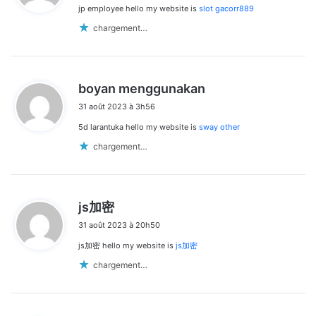
jp employee hello my website is
slot gacorr889
:
chargement…
d
boyan menggunakan
i
31 août 2023 à 3h56
t
5d larantuka hello my website is
sway other
:
chargement…
d
js加密
i
31 août 2023 à 20h50
t
js加密 hello my website is
js加密
:
chargement…