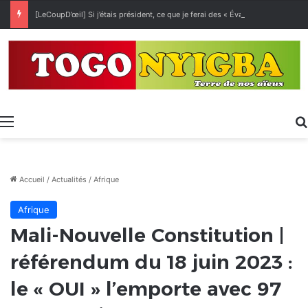
[LeCoupD’œil] Si j’étais président, ce que je ferai des « Évalas »
Menu
Accueil
/
Actualités
/
Afrique
Afrique
Mali-Nouvelle Constitution |
référendum du 18 juin 2023 :
le « OUI » l’emporte avec 97