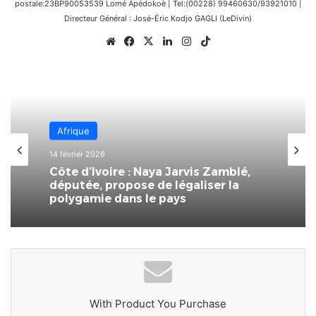
postale:23BP90053539 Lomé Apédokoè | Tel:(00228) 99460630/93921010 |
Directeur Général : José-Éric Kodjo GAGLI (LeDivin)
Website
Facebook
X
Linkedin
Instagram
TikTok
Afrique
14 février 2026
Côte d’Ivoire : Naya Jarvis Zamblé,
députée, propose de légaliser la
polygamie dans le pays
With Product You Purchase