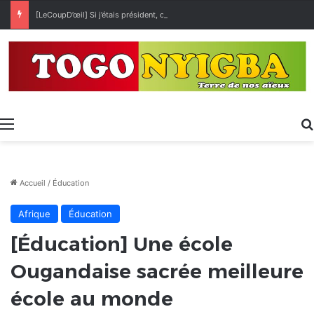
[LeCoupD’œil] Si j’étais président, ce que je ferai des « Évalas »
Menu
Accueil
/
Éducation
Afrique
Éducation
[Éducation] Une école
Ougandaise sacrée meilleure
école au monde