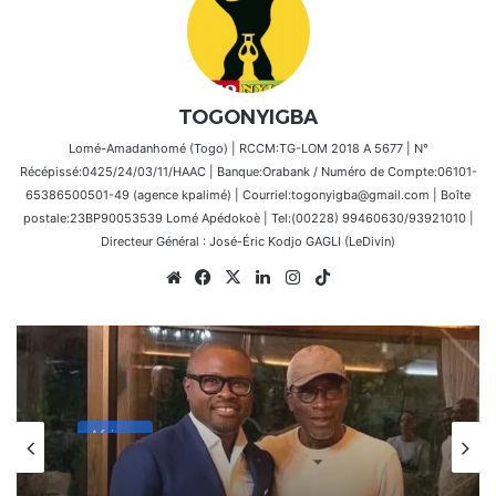
TOGONYIGBA
Lomé-Amadanhomé (Togo) | RCCM:TG-LOM 2018 A 5677 | N°
Récépissé:0425/24/03/11/HAAC | Banque:Orabank / Numéro de Compte:06101-
65386500501-49 (agence kpalimé) | Courriel:togonyigba@gmail.com | Boîte
postale:23BP90053539 Lomé Apédokoè | Tel:(00228) 99460630/93921010 |
Directeur Général : José-Éric Kodjo GAGLI (LeDivin)
Website
Facebook
X
Linkedin
Instagram
TikTok
Afrique
14 avril 2026
Élection présidentielle au Bénin :