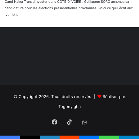
Cami Halısı Transdinyester
dans
CÔTE D’IVOIRE : Guillaume SORO annonce sa
candidature pour les élections présidentielles prochaines. Voici ce qu’il écrit aux
Ivoiriens
© Copyright 2026, Tous droits réservés |
Réaliser par
Togonyigba
Facebook
TikTok
WhatsApp