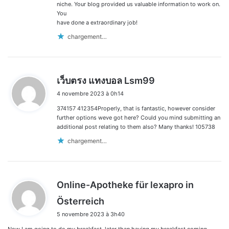
niche. Your blog provided us valuable information to work on.
You
have done a extraordinary job!
chargement…
d
เว็บตรง แทงบอล Lsm99
i
4 novembre 2023 à 0h14
t
374157 412354Properly, that is fantastic, however consider
:
further options weve got here? Could you mind submitting an
additional post relating to them also? Many thanks! 105738
chargement…
Online-Apotheke für lexapro in
d
Österreich
i
5 novembre 2023 à 3h40
t
Now I am going to do my breakfast, later than having my breakfast coming