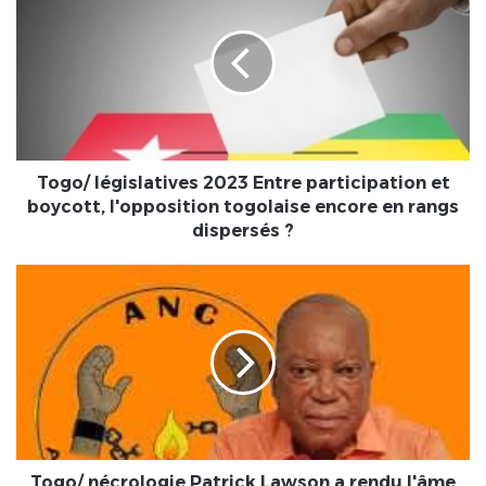
2023
Entre
participation
et
boycott,
l'opposition
togolaise
encore
Togo/ législatives 2023 Entre participation et
en
boycott, l'opposition togolaise encore en rangs
rangs
dispersés ?
dispersés
?
Togo/
nécrologie
Patrick
Lawson
a
rendu
l'âme
!
Togo/ nécrologie Patrick Lawson a rendu l'âme