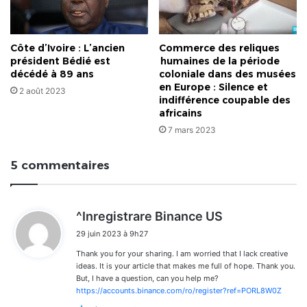
Côte d’Ivoire : L’ancien
Commerce des reliques
président Bédié est
humaines de la période
décédé à 89 ans
coloniale dans des musées
en Europe : Silence et
2 août 2023
indifférence coupable des
africains
7 mars 2023
5 commentaires
d
^Inregistrare Binance US
i
29 juin 2023 à 9h27
t
Thank you for your sharing. I am worried that I lack creative
:
ideas. It is your article that makes me full of hope. Thank you.
But, I have a question, can you help me?
https://accounts.binance.com/ro/register?ref=PORL8W0Z