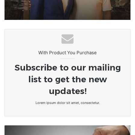
Romuald Wadagni plébiscité dès le
premier tour
With Product You Purchase
Subscribe to our mailing
list to get the new
updates!
Lorem ipsum dolor sit amet, consectetur.
Togo/
législatives