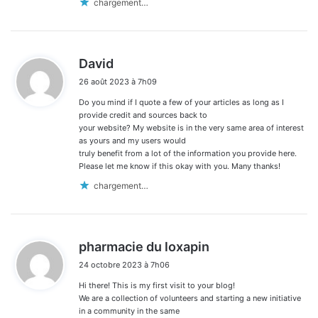
chargement…
d
David
i
26 août 2023 à 7h09
t
Do you mind if I quote a few of your articles as long as I
:
provide credit and sources back to
your website? My website is in the very same area of interest
as yours and my users would
truly benefit from a lot of the information you provide here.
Please let me know if this okay with you. Many thanks!
chargement…
d
pharmacie du loxapin
i
24 octobre 2023 à 7h06
t
Hi there! This is my first visit to your blog!
:
We are a collection of volunteers and starting a new initiative
in a community in the same