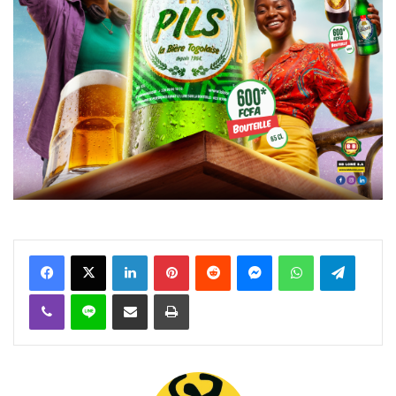
Facebook
X
Linkedin
Pinterest
Reddit
Messenger
WhatsApp
Telegra
Viber
Ligne
Partager par email
Imprimer