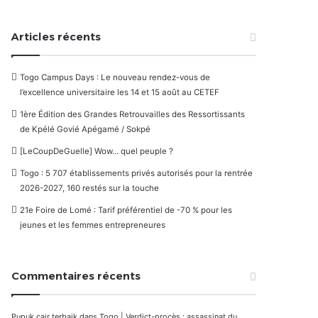
Articles récents
Togo Campus Days : Le nouveau rendez-vous de
l’excellence universitaire les 14 et 15 août au CETEF
1ère Édition des Grandes Retrouvailles des Ressortissants
de Kpélé Govié Apégamé / Sokpé
[LeCoupDeGuelle] Wow… quel peuple ?
Togo : 5 707 établissements privés autorisés pour la rentrée
2026-2027, 160 restés sur la touche
21e Foire de Lomé : Tarif préférentiel de -70 % pour les
jeunes et les femmes entrepreneures
Commentaires récents
Pupuk cair terbaik
dans
Togo | Verdict-procès : assassinat du