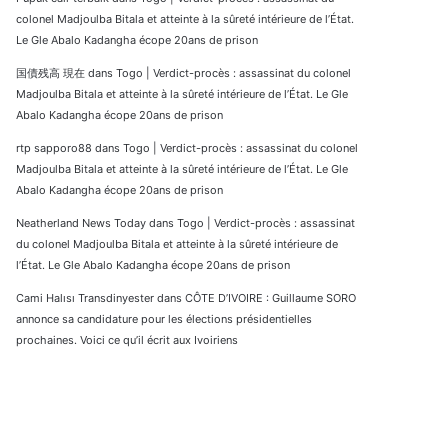
colonel Madjoulba Bitala et atteinte à la sûreté intérieure de l’État.
Le Gle Abalo Kadangha écope 20ans de prison
国債残高 現在
dans
Togo | Verdict-procès : assassinat du colonel
Madjoulba Bitala et atteinte à la sûreté intérieure de l’État. Le Gle
Abalo Kadangha écope 20ans de prison
rtp sapporo88
dans
Togo | Verdict-procès : assassinat du colonel
Madjoulba Bitala et atteinte à la sûreté intérieure de l’État. Le Gle
Abalo Kadangha écope 20ans de prison
Neatherland News Today
dans
Togo | Verdict-procès : assassinat
du colonel Madjoulba Bitala et atteinte à la sûreté intérieure de
l’État. Le Gle Abalo Kadangha écope 20ans de prison
Cami Halısı Transdinyester
dans
CÔTE D’IVOIRE : Guillaume SORO
annonce sa candidature pour les élections présidentielles
prochaines. Voici ce qu’il écrit aux Ivoiriens