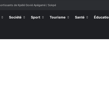
ssortissants de Kpélé Govié Apégamé / Sokpé
Société
Sport
Tourisme
Santé
Éducati