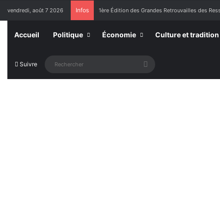
Infos
vendredi, août 7 2026
1ère Édition des Grandes Retrouvailles des Re
Accueil
Politique
Économie
Culture et tradition
Rechercher
Suivre