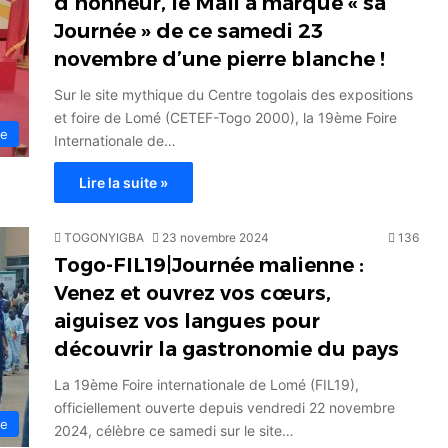
d’honneur, le Mali a marqué « sa
Journée » de ce samedi 23
novembre d’une pierre blanche !
Sur le site mythique du Centre togolais des expositions
et foire de Lomé (CETEF-Togo 2000), la 19ème Foire
ie
Internationale de…
Lire la suite »
TOGONYIGBA
23 novembre 2024
136
Togo-FIL19|Journée malienne :
Venez et ouvrez vos cœurs,
aiguisez vos langues pour
découvrir la gastronomie du pays
La 19ème Foire internationale de Lomé (FIL19),
officiellement ouverte depuis vendredi 22 novembre
ie
2024, célèbre ce samedi sur le site…