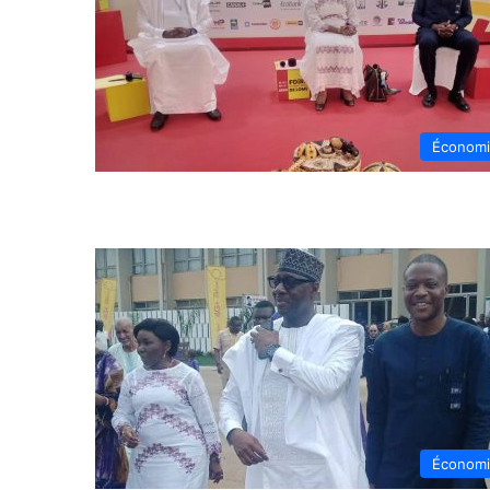
Économ
Économ