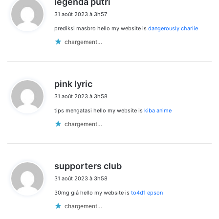
legenda putri
i
31 août 2023 à 3h57
t
prediksi masbro hello my website is
dangerously charlie
:
chargement…
d
pink lyric
i
31 août 2023 à 3h58
t
tips mengatasi hello my website is
kiba anime
:
chargement…
d
supporters club
i
31 août 2023 à 3h58
t
30mg giá hello my website is
to4d1 epson
:
chargement…