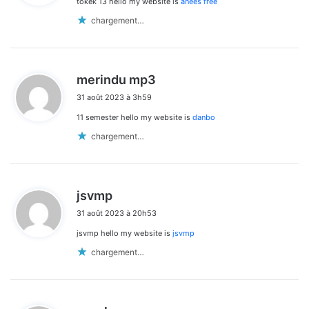
tokek 13 hello my website is
anees free
:
chargement…
d
merindu mp3
i
31 août 2023 à 3h59
t
11 semester hello my website is
danbo
:
chargement…
d
jsvmp
i
31 août 2023 à 20h53
t
jsvmp hello my website is
jsvmp
:
chargement…
d