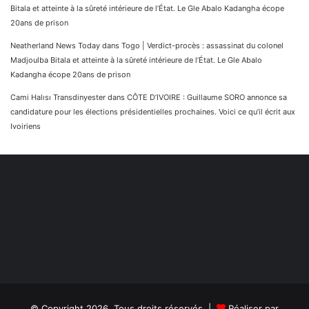
Bitala et atteinte à la sûreté intérieure de l’État. Le Gle Abalo Kadangha écope
20ans de prison
Neatherland News Today
dans
Togo | Verdict-procès : assassinat du colonel
Madjoulba Bitala et atteinte à la sûreté intérieure de l’État. Le Gle Abalo
Kadangha écope 20ans de prison
Cami Halısı Transdinyester
dans
CÔTE D’IVOIRE : Guillaume SORO annonce sa
candidature pour les élections présidentielles prochaines. Voici ce qu’il écrit aux
Ivoiriens
© Copyright 2026, Tous droits réservés |
Réaliser par