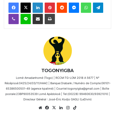
Facebook
X
Linkedin
Pinterest
Reddit
Messenger
WhatsApp
Telegra
Viber
Ligne
Partager par email
Imprimer
TOGONYIGBA
Lomé-Amadanhomé (Togo) | RCCM:TG-LOM 2018 A 5677 | N°
Récépissé:0425/24/03/11/HAAC | Banque:Orabank / Numéro de Compte:06101-
65386500501-49 (agence kpalimé) | Courriel:togonyigba@gmail.com | Boîte
postale:23BP90053539 Lomé Apédokoè | Tel:(00228) 99460630/93921010 |
Directeur Général : José-Éric Kodjo GAGLI (LeDivin)
Website
Facebook
X
Linkedin
Instagram
TikTok