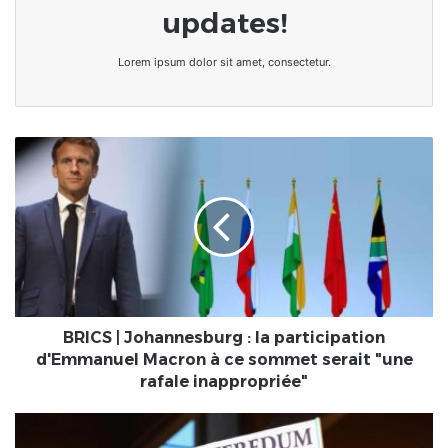
updates!
Lorem ipsum dolor sit amet, consectetur.
BRICS
|
Johannesburg
:
la
participation
d'Emmanuel
Macron
à
ce
BRICS | Johannesburg : la participation
sommet
d'Emmanuel Macron à ce sommet serait "une
serait
rafale inappropriée"
"une
rafale
Mali-
inappropriée"
Nouvelle