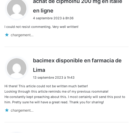
achat de cipmolnu 200 mg en Italie
d
en ligne
i
4 septembre 2023 à 8h36
t
I could not resist commenting. Very well written!
:
chargement…
bacimex disponible en farmacia de
d
Lima
i
13 septembre 2023 à 1h43
t
Hi there! This article could not be written much better!
:
Looking through this article reminds me of my previous roommate!
He constantly kept preaching about this. I most certainly will send this post to
him. Pretty sure he will have a great read. Thank you for sharing!
chargement…