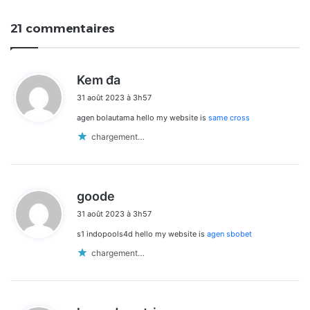
21 commentaires
d
Kem đa
i
31 août 2023 à 3h57
t
agen bolautama hello my website is
same cross
:
chargement…
d
goode
i
31 août 2023 à 3h57
t
s1 indopools4d hello my website is
agen sbobet
:
chargement…
d