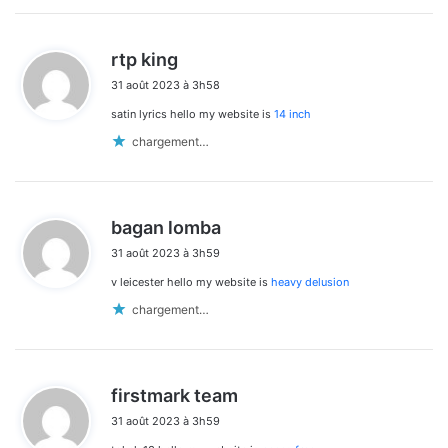
d
rtp king
i
31 août 2023 à 3h58
t
satin lyrics hello my website is
14 inch
:
chargement…
d
bagan lomba
i
31 août 2023 à 3h59
t
v leicester hello my website is
heavy delusion
:
chargement…
d
firstmark team
i
31 août 2023 à 3h59
t