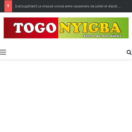
21ᵉ Foire Internationale de Lomé au CETEF : Poursuite des réservations et rappel des consignes de sécurité
Menu