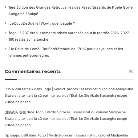
1ère Édition des Grandes Retrouvailles des Ressortissants de Kpélé Govié
Apégamé / Sokpé
[LeCoupDeGuelle] Wow… quel peuple ?
Togo : 5 707 établissements privés autorisés pour la rentrée 2026-2027,
160 restés sur la touche
21e Foire de Lomé : Tarif préférentiel de -70 % pour les jeunes et les
femmes entrepreneures
Commentaires récents
Pupuk cair terbaik
dans
Togo | Verdict-procès : assassinat du colonel Madjoulba
Bitala et atteinte à la sûreté intérieure de l’État. Le Gle Abalo Kadangha écope
20ans de prison
国債残高 現在
dans
Togo | Verdict-procès : assassinat du colonel Madjoulba
Bitala et atteinte à la sûreté intérieure de l’État. Le Gle Abalo Kadangha écope
20ans de prison
rtp sapporo88
dans
Togo | Verdict-procès : assassinat du colonel Madjoulba