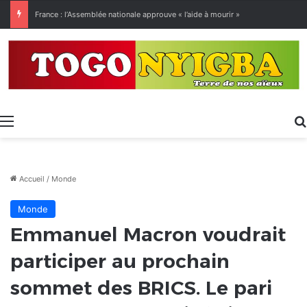
[LeCoupD’œil] Le chassé-croisé entre vacanciers de juillet et d’août a commencé.
Menu
Accueil
/
Monde
Monde
Emmanuel Macron voudrait
participer au prochain
sommet des BRICS.
Le pari