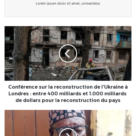
Lorem ipsum dolor sit amet, consectetur.
Conférence
sur
la
reconstruction
de
l’Ukraine
à
Londres
:
entre
Conférence sur la reconstruction de l’Ukraine à
400 milliards
Londres : entre 400 milliards et 1.000 milliards
et
de dollars pour la reconstruction du pays
1.000 milliards
de
Cohabitation
dollars
partagée
pour
au
la
Togo