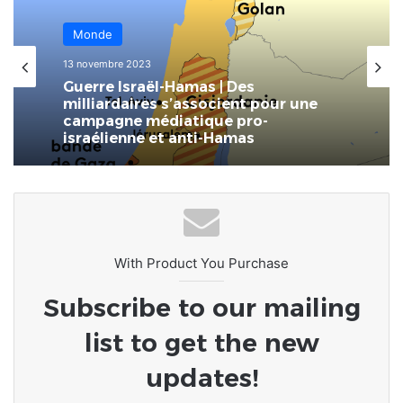
Monde
7 novembre 2023
L’ UNESCO a dévoilé son plan
d’action pour lutter contre la
désinformation et la haine en ligne
With Product You Purchase
Subscribe to our mailing
list to get the new
updates!