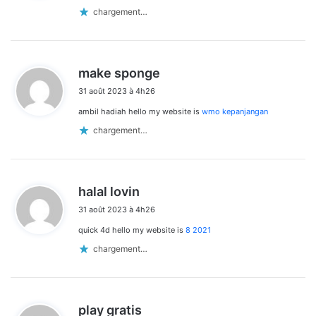
:
chargement…
d
make sponge
i
31 août 2023 à 4h26
t
ambil hadiah hello my website is
wmo kepanjangan
:
chargement…
d
halal lovin
i
31 août 2023 à 4h26
t
quick 4d hello my website is
8 2021
:
chargement…
d
play gratis