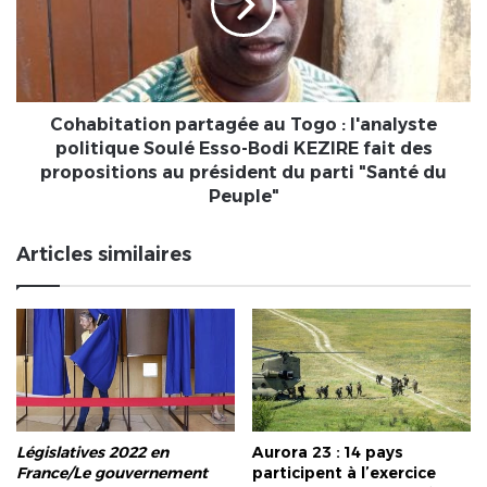
reconstruction
:
du
l'analyste
pays
politique
Soulé
Esso-
Bodi
Cohabitation partagée au Togo : l'analyste
KEZIRE
politique Soulé Esso-Bodi KEZIRE fait des
fait
propositions au président du parti "Santé du
des
Peuple"
propositions
au
Articles similaires
président
du
parti
"Santé
du
Peuple"
Législatives 2022 en
Aurora 23 : 14 pays
France/Le gouvernement
participent à l’exercice