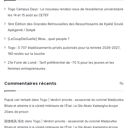
Togo Campus Days : Le nouveau rendez-vous de l’excellence universitaire
les 14 et 15 août au CETEF
1ère Édition des Grandes Retrouvailles des Ressortissants de Kpélé Govié
Apégamé / Sokpé
[LeCoupDeGuelle] Wow… quel peuple ?
Togo : 5 707 établissements privés autorisés pour la rentrée 2026-2027,
160 restés sur la touche
21e Foire de Lomé : Tarif préférentiel de -70 % pour les jeunes et les
femmes entrepreneures
Commentaires récents
Pupuk cair terbaik
dans
Togo | Verdict-procès : assassinat du colonel Madjoulba
Bitala et atteinte à la sûreté intérieure de l’État. Le Gle Abalo Kadangha écope
20ans de prison
国債残高 現在
dans
Togo | Verdict-procès : assassinat du colonel Madjoulba
Bitala et atteinte à la sûreté intérieure de l’État. Le Gle Abalo Kadangha écope