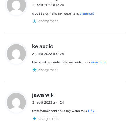
i
31 août 2023 à 4h24
t
gbo338 cc hello my website is
clairmont
:
chargement…
d
ke audio
i
31 août 2023 à 4h24
t
blackpink episode hello my website is
akun mpo
:
chargement…
d
jawa wik
i
31 août 2023 à 4h24
t
transformer hdd hello my website is
ll fly
:
chargement…