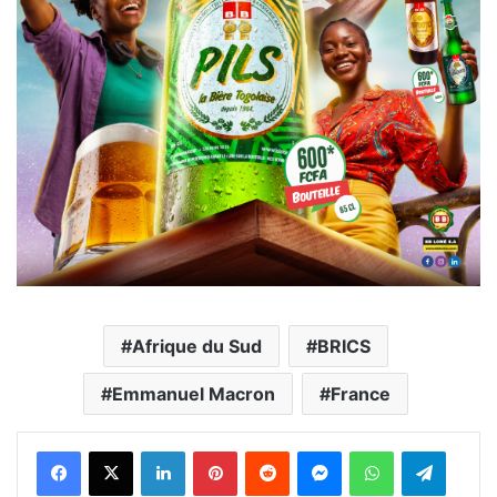
Afrique du Sud
BRICS
Emmanuel Macron
France
Facebook
X
Linkedin
Pinterest
Reddit
Messenger
WhatsApp
Telegra