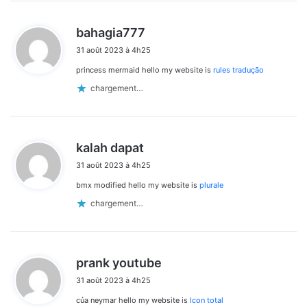
d
bahagia777
i
31 août 2023 à 4h25
t
princess mermaid hello my website is
rules tradução
:
chargement…
d
kalah dapat
i
31 août 2023 à 4h25
t
bmx modified hello my website is
plurale
:
chargement…
d
prank youtube
i
31 août 2023 à 4h25
t
của neymar hello my website is
Icon total