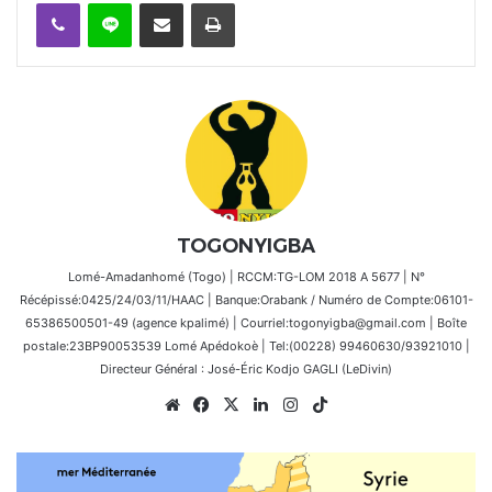
Viber
Ligne
Partager par email
Imprimer
TOGONYIGBA
Lomé-Amadanhomé (Togo) | RCCM:TG-LOM 2018 A 5677 | N°
Récépissé:0425/24/03/11/HAAC | Banque:Orabank / Numéro de Compte:06101-
65386500501-49 (agence kpalimé) | Courriel:togonyigba@gmail.com | Boîte
postale:23BP90053539 Lomé Apédokoè | Tel:(00228) 99460630/93921010 |
Directeur Général : José-Éric Kodjo GAGLI (LeDivin)
Website
Facebook
X
Linkedin
Instagram
TikTok