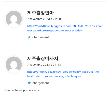
d
제주출장안마
i
7 novembre 2023 à 21h30
t
https://cody8zyvt.bloggosite.com/28545097/5-tips-about-
:
massage-korean-spas-you-can-use-today
chargement…
d
제주출장마사지
i
7 novembre 2023 à 21h43
t
https://griffinv23ec.review-blogger.com/44886945/the-
:
best-side-of-korean-massage-techniques
chargement…
Navigation
Commentaires plus anciens
dans