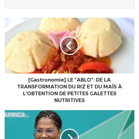
[Gastronomie]
LE
"ABLO":
DE
LA
TRANSFORMATION
DU
RIZ
ET
DU
[Gastronomie] LE "ABLO": DE LA
MAÏS
TRANSFORMATION DU RIZ ET DU MAÏS À
À
L'OBTENTION DE PETITES GALETTES
L'OBTENTION
NUTRITIVES
DE
PETITES
Il
GALETTES
va
NUTRITIVES
"choisir
ses