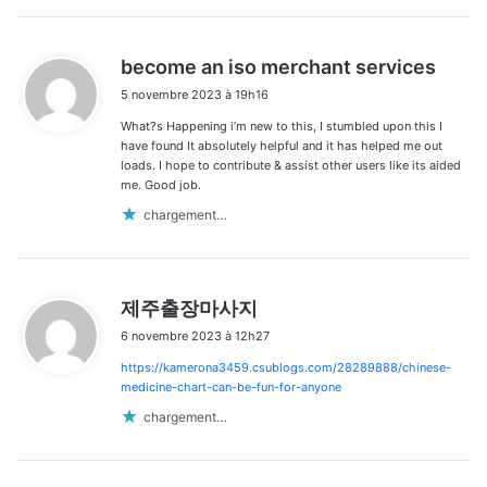
d
become an iso merchant services
i
5 novembre 2023 à 19h16
t
What?s Happening i’m new to this, I stumbled upon this I
:
have found It absolutely helpful and it has helped me out
loads. I hope to contribute & assist other users like its aided
me. Good job.
chargement…
d
제주출장마사지
i
6 novembre 2023 à 12h27
t
https://kamerona3459.csublogs.com/28289888/chinese-
:
medicine-chart-can-be-fun-for-anyone
chargement…