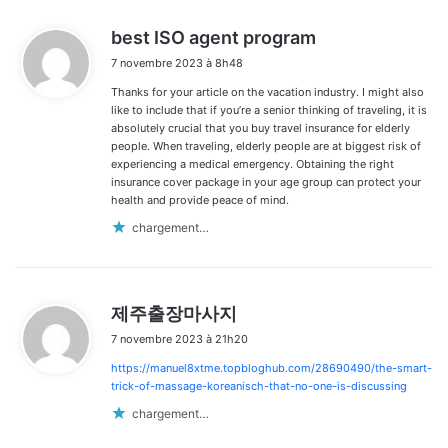
d
best ISO agent program
i
7 novembre 2023 à 8h48
t
Thanks for your article on the vacation industry. I might also
:
like to include that if you’re a senior thinking of traveling, it is
absolutely crucial that you buy travel insurance for elderly
people. When traveling, elderly people are at biggest risk of
experiencing a medical emergency. Obtaining the right
insurance cover package in your age group can protect your
health and provide peace of mind.
chargement…
d
제주출장마사지
i
7 novembre 2023 à 21h20
t
https://manuel8xtme.topbloghub.com/28690490/the-smart-
:
trick-of-massage-koreanisch-that-no-one-is-discussing
chargement…