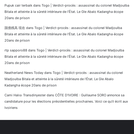
Pupuk cair terbaik
dans
Togo | Verdict-procès : assassinat du colonel Madjoulba
Bitala et atteinte à la sûreté intérieure de l’État. Le Gle Abalo Kadangha écope
20ans de prison
国債残高 現在
dans
Togo | Verdict-procès : assassinat du colonel Madjoulba
Bitala et atteinte à la sûreté intérieure de l’État. Le Gle Abalo Kadangha écope
20ans de prison
rtp sapporo88
dans
Togo | Verdict-procès : assassinat du colonel Madjoulba
Bitala et atteinte à la sûreté intérieure de l’État. Le Gle Abalo Kadangha écope
20ans de prison
Neatherland News Today
dans
Togo | Verdict-procès : assassinat du colonel
Madjoulba Bitala et atteinte à la sûreté intérieure de l’État. Le Gle Abalo
Kadangha écope 20ans de prison
Cami Halısı Transdinyester
dans
CÔTE D’IVOIRE : Guillaume SORO annonce sa
candidature pour les élections présidentielles prochaines. Voici ce qu’il écrit aux
Ivoiriens