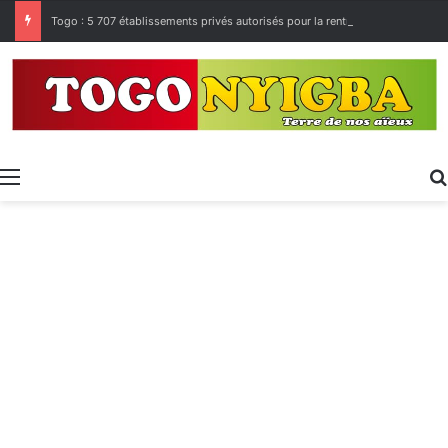
Togo : 5 707 établissements privés autorisés pour la rentrée 2026-2027, 160 restés sur la touche
Menu