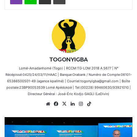
TOGONYIGBA
Lomé-Amadanhomé (Togo) | RCCM:TG-LOM 2018 A 5677 | N°
Récépissé:0425/24/03/11/HAAC | Banque:Orabank / Numéro de Compte:06101-
65386500501-49 (agence kpalimé) | Courriel:togonyigba@gmail.com | Boîte
postale:23BP90053539 Lomé Apédokoè | Tel:(00228) 99460630/93921010 |
Directeur Général : José-Éric Kodjo GAGLI (LeDivin)
Website
Facebook
X
Linkedin
Instagram
TikTok