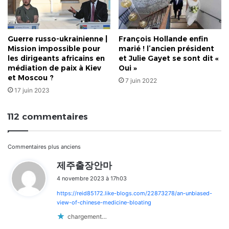
Guerre russo-ukrainienne |
François Hollande enfin
Mission impossible pour
marié ! l’ancien président
les dirigeants africains en
et Julie Gayet se sont dit «
médiation de paix à Kiev
Oui »
et Moscou ?
7 juin 2022
17 juin 2023
112 commentaires
Navigation
Commentaires plus anciens
d
제주출장안마
dans
i
4 novembre 2023 à 17h03
t
les
https://reid85172.like-blogs.com/22873278/an-unbiased-
:
commentaires
view-of-chinese-medicine-bloating
chargement…