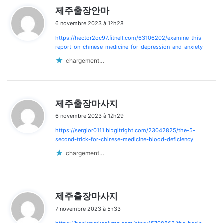
d
제주출장안마
i
6 novembre 2023 à 12h28
t
https://hector2oc97.fitnell.com/63106202/examine-this-
:
report-on-chinese-medicine-for-depression-and-anxiety
chargement…
d
제주출장마사지
i
6 novembre 2023 à 12h29
t
https://sergior0111.blogitright.com/23042825/the-5-
:
second-trick-for-chinese-medicine-blood-deficiency
chargement…
d
제주출장마사지
i
7 novembre 2023 à 5h33
t