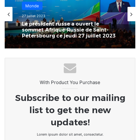
Monde
13 novembre 2023
Monde
Guerre Israël-Hamas | Des
27 juillet 2023
milliardaires s’associent pour une
campagne médiatique pro-
israélienne et anti-Hamas
Le président russe a ouvert le
sommet Afrique-Russie de Saint-
Pétersbourg ce jeudi 27 juillet 2023
With Product You Purchase
Subscribe to our mailing
list to get the new
updates!
Lorem ipsum dolor sit amet, consectetur.