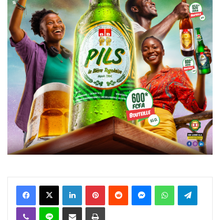
Facebook
X
Linkedin
Pinterest
Reddit
Messenger
WhatsApp
Telegra
Viber
Ligne
Partager par email
Imprimer