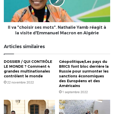
mots".
Nathalie
Yamb
réagit
à
la
Il va "choisir ses mots". Nathalie Yamb réagit à
visite
la visite d'Emmanuel Macron en Algérie
d'Emmanuel
Macron
Articles similaires
en
Algérie
DOSSIER / QUI CONTRÔLE
Géopolitique/Les pays du
LE MONDE ? Comment 4
BRICS font bloc derrière la
grandes multinationales
Russie pour surmonter les
contrôlent le monde
sanctions économiques
des Européens et des
22 novembre 2022
Américains
1 septembre 2022