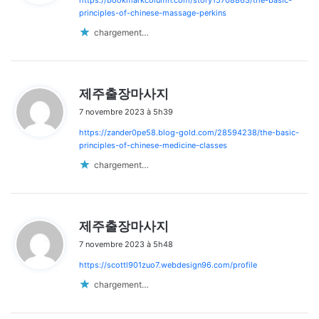
https://bookmarkcolumn.com/story15708863/the-basic-
:
principles-of-chinese-massage-perkins
chargement…
d
제주출장마사지
i
7 novembre 2023 à 5h39
t
https://zander0pe58.blog-gold.com/28594238/the-basic-
:
principles-of-chinese-medicine-classes
chargement…
d
제주출장마사지
i
7 novembre 2023 à 5h48
t
https://scottl901zuo7.webdesign96.com/profile
:
chargement…