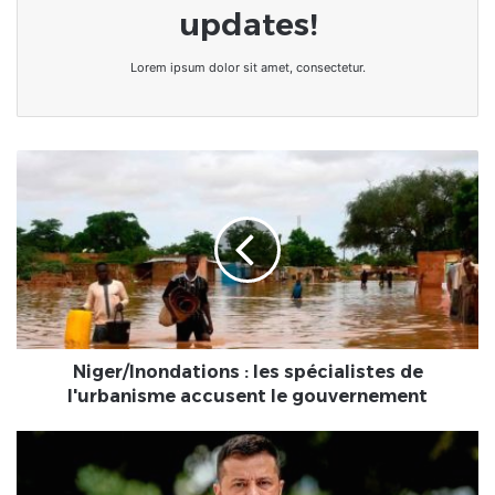
updates!
Lorem ipsum dolor sit amet, consectetur.
Niger/Inondations
:
les
spécialistes
de
l'urbanisme
accusent
le
gouvernement
Niger/Inondations : les spécialistes de
l'urbanisme accusent le gouvernement
Indépendance
de
l'Ukraine