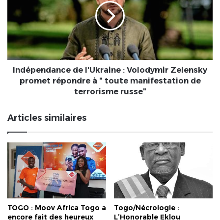
:
Volodymir
Zelensky
promet
répondre
à
"
Indépendance de l'Ukraine : Volodymir Zelensky
toute
promet répondre à " toute manifestation de
manifestation
terrorisme russe"
de
terrorisme
Articles similaires
russe"
TOGO : Moov Africa Togo a
Togo/Nécrologie :
encore fait des heureux
L’Honorable Eklou