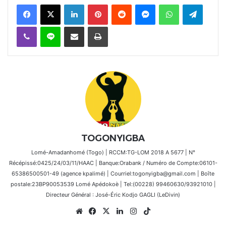
Facebook
X
Linkedin
Pinterest
Reddit
Messenger
WhatsApp
Telegra
Viber
Ligne
Partager par email
Imprimer
TOGONYIGBA
Lomé-Amadanhomé (Togo) | RCCM:TG-LOM 2018 A 5677 | N°
Récépissé:0425/24/03/11/HAAC | Banque:Orabank / Numéro de Compte:06101-
65386500501-49 (agence kpalimé) | Courriel:togonyigba@gmail.com | Boîte
postale:23BP90053539 Lomé Apédokoè | Tel:(00228) 99460630/93921010 |
Directeur Général : José-Éric Kodjo GAGLI (LeDivin)
Website
Facebook
X
Linkedin
Instagram
TikTok