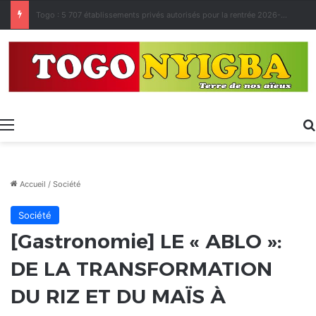
Made in Togo 2026 : un bilan positif qui prépare le terrain pour la Foire Internationale de Lomé
Menu
Accueil
/
Société
Société
[Gastronomie] LE « ABLO »:
DE LA TRANSFORMATION
DU RIZ ET DU MAÏS À