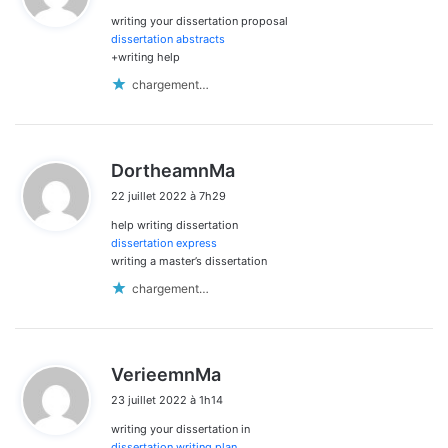
writing your dissertation proposal
:
dissertation abstracts
+writing help
chargement…
d
DortheamnMa
i
22 juillet 2022 à 7h29
t
help writing dissertation
:
dissertation express
writing a master’s dissertation
chargement…
d
VerieemnMa
i
23 juillet 2022 à 1h14
t
writing your dissertation in
:
dissertation writing plan