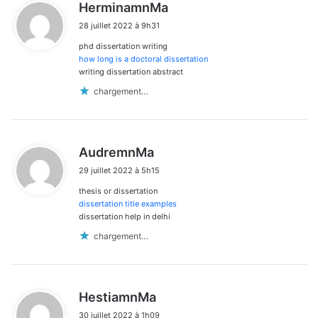
d
HerminamnMa
i
28 juillet 2022 à 9h31
t
phd dissertation writing
:
how long is a doctoral dissertation
writing dissertation abstract
chargement…
d
AudremnMa
i
29 juillet 2022 à 5h15
t
thesis or dissertation
:
dissertation title examples
dissertation help in delhi
chargement…
d
HestiamnMa
i
30 juillet 2022 à 1h09