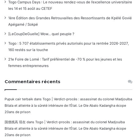
Togo Campus Days : Le nouveau rendez-vous de l’excellence universitaire
les 14 et 15 août au CETEF
1ère Édition des Grandes Retrouvailles des Ressortissants de Kpélé Govié
Apégamé / Sokpé
[LeCoupDeGuelle] Wow… quel peuple ?
Togo : 5 707 établissements privés autorisés pour la rentrée 2026-2027,
160 restés sur la touche
21e Foire de Lomé : Tarif préférentiel de -70 % pour les jeunes et les
femmes entrepreneures
Commentaires récents
Pupuk cair terbaik
dans
Togo | Verdict-procès : assassinat du colonel Madjoulba
Bitala et atteinte à la sûreté intérieure de l’État. Le Gle Abalo Kadangha écope
20ans de prison
国債残高 現在
dans
Togo | Verdict-procès : assassinat du colonel Madjoulba
Bitala et atteinte à la sûreté intérieure de l’État. Le Gle Abalo Kadangha écope
20ans de prison