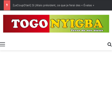
[LeCoupD’œil] Si j’étais président, ce que je ferai des « Évalas »
Menu