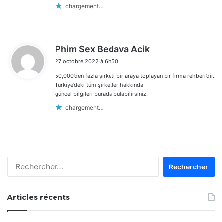
chargement…
d
Phim Sex Bedava Acik
i
27 octobre 2022 à 6h50
t
50,000’den fazla şirketi bir araya toplayan bir firma rehberi’dir.
:
Türkiye’deki tüm şirketler hakkında
güncel bilgileri burada bulabilirsiniz.
chargement…
Rechercher :
Articles récents