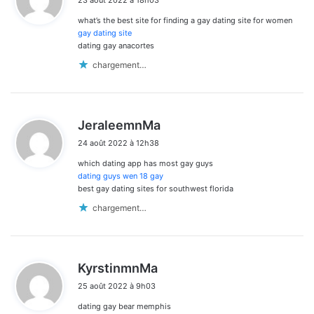
23 août 2022 à 18h03
t
what’s the best site for finding a gay dating site for women
:
gay dating site
dating gay anacortes
chargement…
d
JeraleemnMa
i
24 août 2022 à 12h38
t
which dating app has most gay guys
:
dating guys wen 18 gay
best gay dating sites for southwest florida
chargement…
d
KyrstinmnMa
i
25 août 2022 à 9h03
t
dating gay bear memphis