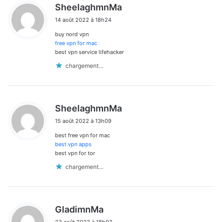
d
SheelaghmnMa
i
14 août 2022 à 18h24
t
buy nord vpn
:
free vpn for mac
best vpn service lifehacker
chargement…
d
SheelaghmnMa
i
15 août 2022 à 13h09
t
best free vpn for mac
:
best vpn apps
best vpn for tor
chargement…
d
GladimnMa
i