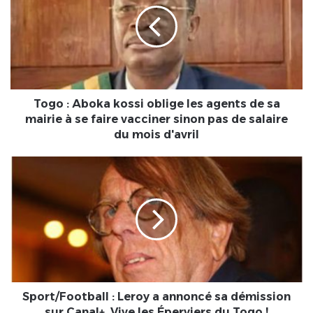
kossi
oblige
les
agents
de
sa
mairie
Togo : Aboka kossi oblige les agents de sa
à
mairie à se faire vacciner sinon pas de salaire
se
du mois d'avril
faire
vacciner
Sport/Football
sinon
:
pas
Leroy
de
a
salaire
annoncé
du
sa
mois
démission
d'avril
sur
Canal+.
Vive
Sport/Football : Leroy a annoncé sa démission
les
sur Canal+. Vive les Éperviers du Togo !