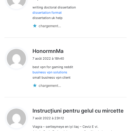
t
writing doctoral dissertation
:
dissertation format
dissertation uk help
chargement…
d
HonormnMa
i
7 août 2022 à 18h40
t
best vpn for gaming reddit
:
business vpn solutions
small business vpn client
chargement…
d
Instrucțiuni pentru gelul cu mircette
i
7 août 2022 à 23h12
t
Viagra – sertleşmeye en iyi ilaç – Ceviz E vi.