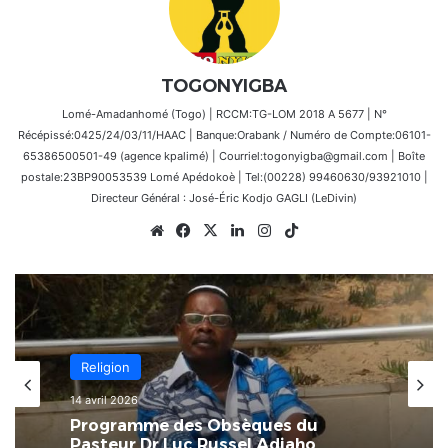
TOGONYIGBA
Lomé-Amadanhomé (Togo) | RCCM:TG-LOM 2018 A 5677 | N°
Récépissé:0425/24/03/11/HAAC | Banque:Orabank / Numéro de Compte:06101-
65386500501-49 (agence kpalimé) | Courriel:togonyigba@gmail.com | Boîte
postale:23BP90053539 Lomé Apédokoè | Tel:(00228) 99460630/93921010 |
Directeur Général : José-Éric Kodjo GAGLI (LeDivin)
Website
Facebook
X
Linkedin
Instagram
TikTok
Religion
14 avril 2026
Programme des Obsèques du
Pasteur Dr Luc Russel Adjaho