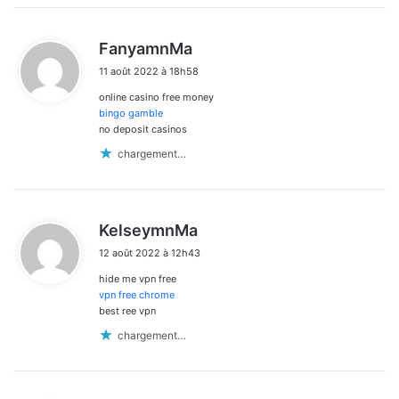
d
FanyamnMa
i
11 août 2022 à 18h58
t
online casino free money
:
bingo gamble
no deposit casinos
chargement…
d
KelseymnMa
i
12 août 2022 à 12h43
t
hide me vpn free
:
vpn free chrome
best ree vpn
chargement…