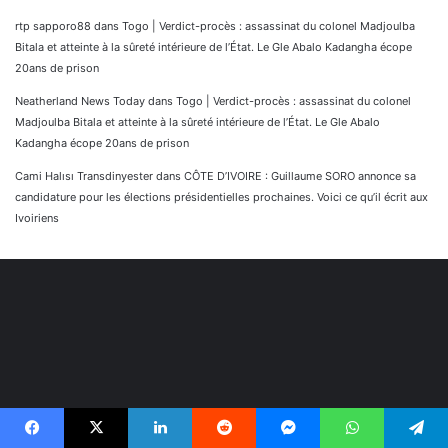
rtp sapporo88
dans
Togo | Verdict-procès : assassinat du colonel Madjoulba
Bitala et atteinte à la sûreté intérieure de l’État. Le Gle Abalo Kadangha écope
20ans de prison
Neatherland News Today
dans
Togo | Verdict-procès : assassinat du colonel
Madjoulba Bitala et atteinte à la sûreté intérieure de l’État. Le Gle Abalo
Kadangha écope 20ans de prison
Cami Halısı Transdinyester
dans
CÔTE D’IVOIRE : Guillaume SORO annonce sa
candidature pour les élections présidentielles prochaines. Voici ce qu’il écrit aux
Ivoiriens
Facebook
X
Linkedin
Reddit
Messenger
WhatsApp
Telegram