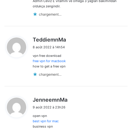
:
Admin Ceviz E vitamini ve omega 3 yağları bakımından
oldukça zengindir.
chargement…
d
TeddiemnMa
i
8 août 2022 à 14h54
t
vpn free download
:
free vpn for macbook
how to get a free vpn
chargement…
d
JenneemnMa
i
9 août 2022 à 23h26
t
open vpn
:
best vpn for mac
business vpn