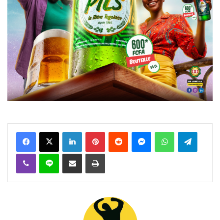
Facebook
X
Linkedin
Pinterest
Reddit
Messenger
WhatsApp
Telegra
Viber
Ligne
Partager par email
Imprimer