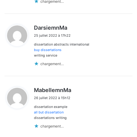
chargement…
d
DarsiemnMa
i
25 juillet 2022 à 17h22
t
dissertation abstracts international
:
buy dissertations
writing service
chargement…
d
MabellemnMa
i
26 juillet 2022 à 15h12
t
dissertation example
:
all but dissertation
dissertations writing
chargement…