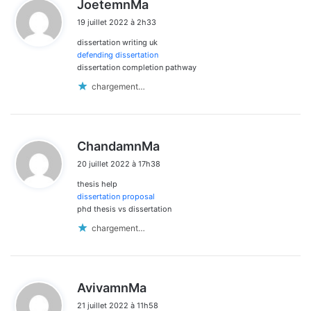
d
JoetemnMa
i
19 juillet 2022 à 2h33
t
dissertation writing uk
:
defending dissertation
dissertation completion pathway
chargement…
d
ChandamnMa
i
20 juillet 2022 à 17h38
t
thesis help
:
dissertation proposal
phd thesis vs dissertation
chargement…
d
AvivamnMa
i
21 juillet 2022 à 11h58
t