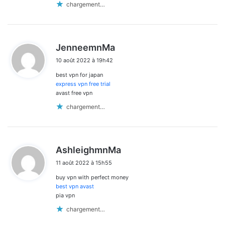
chargement…
d
JenneemnMa
i
10 août 2022 à 19h42
t
best vpn for japan
:
express vpn free trial
avast free vpn
chargement…
d
AshleighmnMa
i
11 août 2022 à 15h55
t
buy vpn with perfect money
:
best vpn avast
pia vpn
chargement…