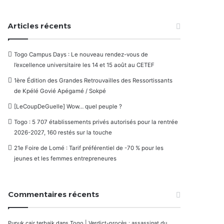
Articles récents
Togo Campus Days : Le nouveau rendez-vous de
l’excellence universitaire les 14 et 15 août au CETEF
1ère Édition des Grandes Retrouvailles des Ressortissants
de Kpélé Govié Apégamé / Sokpé
[LeCoupDeGuelle] Wow… quel peuple ?
Togo : 5 707 établissements privés autorisés pour la rentrée
2026-2027, 160 restés sur la touche
21e Foire de Lomé : Tarif préférentiel de -70 % pour les
jeunes et les femmes entrepreneures
Commentaires récents
Pupuk cair terbaik
dans
Togo | Verdict-procès : assassinat du