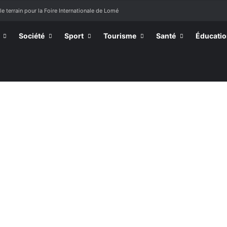
le terrain pour la Foire Internationale de Lomé
Société
Sport
Tourisme
Santé
Éducati