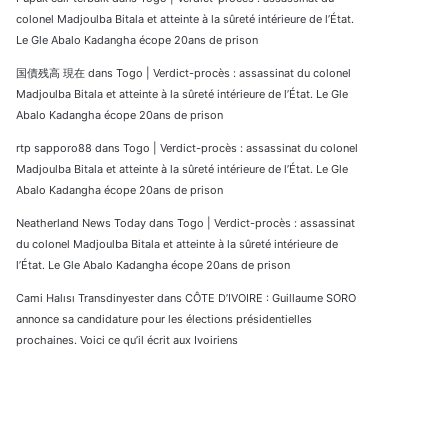
colonel Madjoulba Bitala et atteinte à la sûreté intérieure de l’État.
Le Gle Abalo Kadangha écope 20ans de prison
国債残高 現在
dans
Togo | Verdict-procès : assassinat du colonel
Madjoulba Bitala et atteinte à la sûreté intérieure de l’État. Le Gle
Abalo Kadangha écope 20ans de prison
rtp sapporo88
dans
Togo | Verdict-procès : assassinat du colonel
Madjoulba Bitala et atteinte à la sûreté intérieure de l’État. Le Gle
Abalo Kadangha écope 20ans de prison
Neatherland News Today
dans
Togo | Verdict-procès : assassinat
du colonel Madjoulba Bitala et atteinte à la sûreté intérieure de
l’État. Le Gle Abalo Kadangha écope 20ans de prison
Cami Halısı Transdinyester
dans
CÔTE D’IVOIRE : Guillaume SORO
annonce sa candidature pour les élections présidentielles
prochaines. Voici ce qu’il écrit aux Ivoiriens