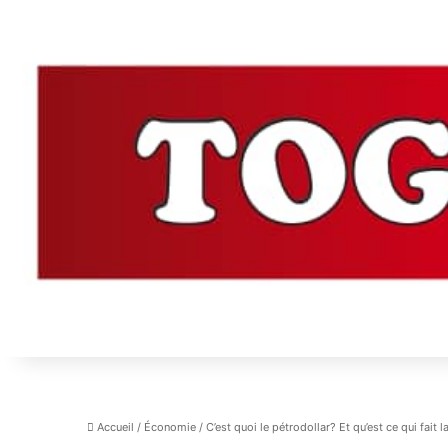
Accueil
/
Économie
/
C’est quoi le pétrodollar? Et qu’est ce qui fait 