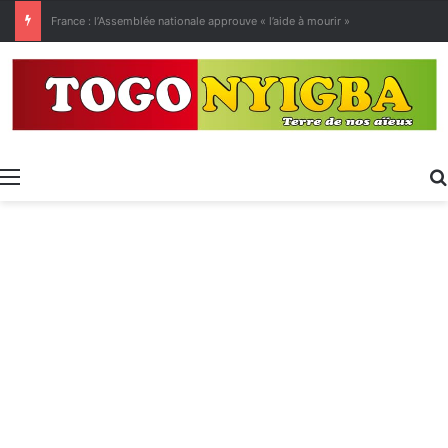
[LeCoupD’œil] Le chassé-croisé entre vacanciers de juillet et d’août a commencé.
Menu