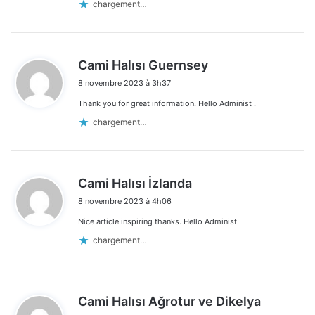
chargement…
d
Cami Halısı Guernsey
i
8 novembre 2023 à 3h37
t
Thank you for great information. Hello Administ .
:
chargement…
d
Cami Halısı İzlanda
i
8 novembre 2023 à 4h06
t
Nice article inspiring thanks. Hello Administ .
:
chargement…
d
Cami Halısı Ağrotur ve Dikelya
i