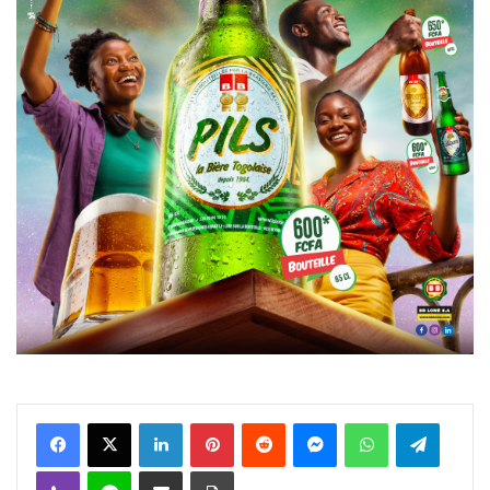
Facebook
X
Linkedin
Pinterest
Reddit
Messenger
WhatsApp
Telegra
Viber
Ligne
Partager par email
Imprimer