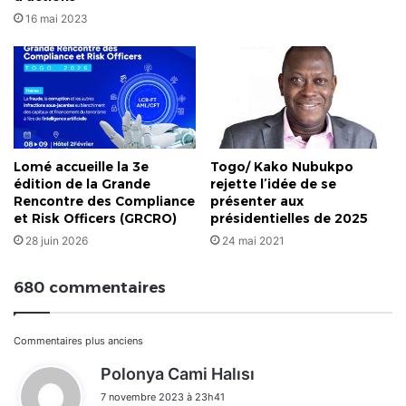
16 mai 2023
Lomé accueille la 3e
Togo/ Kako Nubukpo
édition de la Grande
rejette l’idée de se
Rencontre des Compliance
présenter aux
et Risk Officers (GRCRO)
présidentielles de 2025
28 juin 2026
24 mai 2021
680 commentaires
Navigation
Commentaires plus anciens
d
Polonya Cami Halısı
dans
i
7 novembre 2023 à 23h41
t