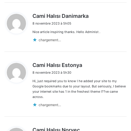
d
Cami Halısı Danimarka
i
8 novembre 2023 à 5h05
t
Nice article inspiring thanks. Hello Administ .
:
chargement…
d
Cami Halısı Estonya
i
8 novembre 2023 à 5h30
t
Hi, just required you to know I he added your site to my
:
Google bookmarks due to your layout. But seriously, I believe
your internet site has 1 in the freshest theme I??ve came
across.
chargement…
d
Cami Halısı Norveç