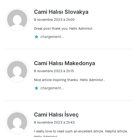
d
Cami Halısı Slovakya
i
8 novembre 2023 à 2h00
t
Great post thank you. Hello Administ .
:
chargement…
d
Cami Halısı Makedonya
i
8 novembre 2023 à 2h15
t
Nice article inspiring thanks. Hello Administ .
:
chargement…
d
Cami Halısı İsveç
i
8 novembre 2023 à 2h43
t
I really love to read such an excellent article. Helpful article.
:
Hello Administ .