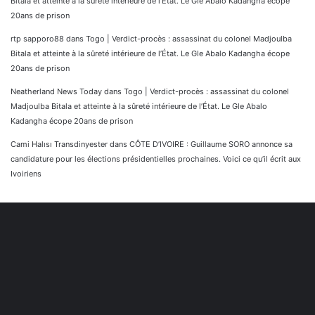
Bitala et atteinte à la sûreté intérieure de l’État. Le Gle Abalo Kadangha écope
20ans de prison
rtp sapporo88
dans
Togo | Verdict-procès : assassinat du colonel Madjoulba
Bitala et atteinte à la sûreté intérieure de l’État. Le Gle Abalo Kadangha écope
20ans de prison
Neatherland News Today
dans
Togo | Verdict-procès : assassinat du colonel
Madjoulba Bitala et atteinte à la sûreté intérieure de l’État. Le Gle Abalo
Kadangha écope 20ans de prison
Cami Halısı Transdinyester
dans
CÔTE D’IVOIRE : Guillaume SORO annonce sa
candidature pour les élections présidentielles prochaines. Voici ce qu’il écrit aux
Ivoiriens