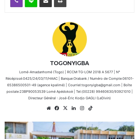
TOGONYIGBA
Lomé-Amadanhomé (Togo) | RCCM:TG-LOM 2018 A 5677 | N°
Récépissé:0425/24/03/11/HAAC | Banque:Orabank / Numéro de Compte:06101-
65386500501-49 (agence kpalimé) | Courriel:togonyigba@gmail.com | Boîte
postale:23BP90053539 Lomé Apédokoè | Tel:(00228) 99460630/93921010 |
Directeur Général : José-Éric Kodjo GAGLI (LeDivin)
Website
Facebook
X
Linkedin
Instagram
TikTok