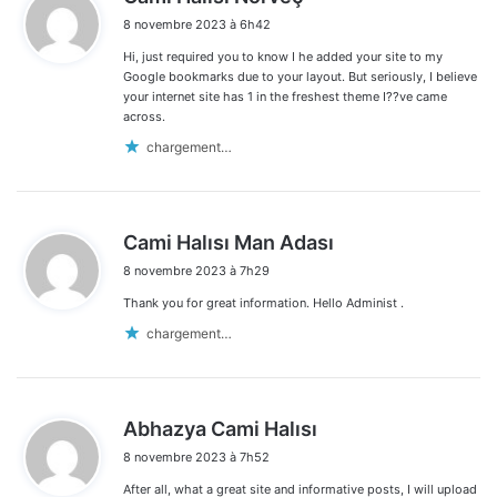
i
8 novembre 2023 à 6h42
t
Hi, just required you to know I he added your site to my
:
Google bookmarks due to your layout. But seriously, I believe
your internet site has 1 in the freshest theme I??ve came
across.
chargement…
d
Cami Halısı Man Adası
i
8 novembre 2023 à 7h29
t
Thank you for great information. Hello Administ .
:
chargement…
d
Abhazya Cami Halısı
i
8 novembre 2023 à 7h52
t
After all, what a great site and informative posts, I will upload