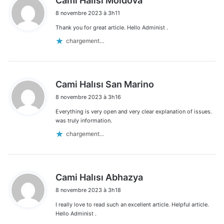
Cami Halısı Moldova
i
8 novembre 2023 à 3h11
t
Thank you for great article. Hello Administ .
:
chargement…
d
Cami Halısı San Marino
i
8 novembre 2023 à 3h16
t
Everything is very open and very clear explanation of issues.
:
was truly information.
chargement…
d
Cami Halısı Abhazya
i
8 novembre 2023 à 3h18
t
I really love to read such an excellent article. Helpful article.
:
Hello Administ .