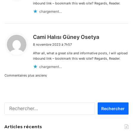
:
inbound link – bookmark this web site? Regards, Reader.
chargement…
d
Cami Halısı Güney Osetya
i
8 novembre 2023 à 7h57
t
After all, what a great site and informative posts, I will upload
:
inbound link – bookmark this web site? Regards, Reader.
chargement…
Navigation
Commentaires plus anciens
dans
les
Rechercher :
commentaires
Articles récents