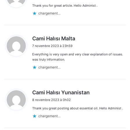
les
Thank you for great article. Hello Administ .
:
commentaires
chargement…
d
Cami Halısı Malta
i
7 novembre 2023 à 23h59
t
Everything is very open and very clear explanation of issues.
:
was truly information.
chargement…
d
Cami Halısı Yunanistan
i
8 novembre 2023 à 0h02
t
Thank you great posting about essential oil. Hello Administ .
:
chargement…