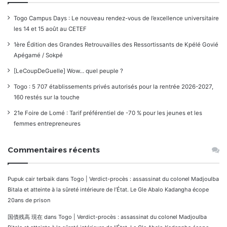
Togo Campus Days : Le nouveau rendez-vous de l’excellence universitaire
les 14 et 15 août au CETEF
1ère Édition des Grandes Retrouvailles des Ressortissants de Kpélé Govié
Apégamé / Sokpé
[LeCoupDeGuelle] Wow… quel peuple ?
Togo : 5 707 établissements privés autorisés pour la rentrée 2026-2027,
160 restés sur la touche
21e Foire de Lomé : Tarif préférentiel de -70 % pour les jeunes et les
femmes entrepreneures
Commentaires récents
Pupuk cair terbaik
dans
Togo | Verdict-procès : assassinat du colonel Madjoulba
Bitala et atteinte à la sûreté intérieure de l’État. Le Gle Abalo Kadangha écope
20ans de prison
国債残高 現在
dans
Togo | Verdict-procès : assassinat du colonel Madjoulba