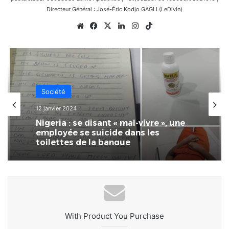
Directeur Général : José-Éric Kodjo GAGLI (LeDivin)
Website
Facebook
X
Linkedin
Instagram
TikTok
Société
12 janvier 2024
Nigeria : se disant « mal-vivre », une
employée se suicide dans les
toilettes de la banque
With Product You Purchase