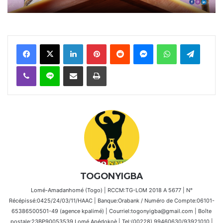
Facebook
X
Linkedin
Pinterest
Reddit
Messenger
WhatsApp
Telegra
Viber
Ligne
Partager par email
Imprimer
TOGONYIGBA
Lomé-Amadanhomé (Togo) | RCCM:TG-LOM 2018 A 5677 | N°
Récépissé:0425/24/03/11/HAAC | Banque:Orabank / Numéro de Compte:06101-
65386500501-49 (agence kpalimé) | Courriel:togonyigba@gmail.com | Boîte
postale:23BP90053539 Lomé Apédokoè | Tel:(00228) 99460630/93921010 |