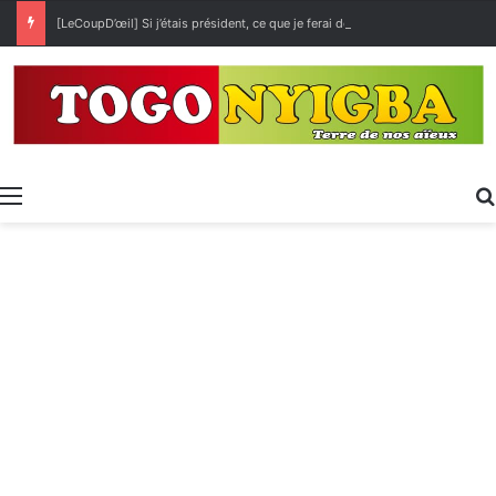
[LeCoupD’œil] Si j’étais président, ce que je ferai des « Évalas »
Menu