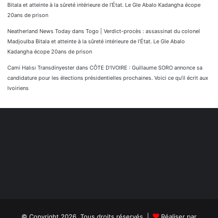
Bitala et atteinte à la sûreté intérieure de l’État. Le Gle Abalo Kadangha écope
20ans de prison
Neatherland News Today
dans
Togo | Verdict-procès : assassinat du colonel
Madjoulba Bitala et atteinte à la sûreté intérieure de l’État. Le Gle Abalo
Kadangha écope 20ans de prison
Cami Halısı Transdinyester
dans
CÔTE D’IVOIRE : Guillaume SORO annonce sa
candidature pour les élections présidentielles prochaines. Voici ce qu’il écrit aux
Ivoiriens
© Copyright 2026, Tous droits réservés |
Réaliser par