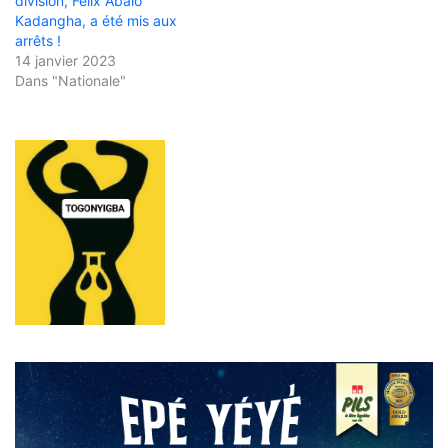
division, Félix Abalo
Kadangha, a été mis aux
arrêts !
14 janvier 2023
Dans "Nationale"