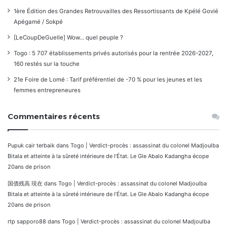
1ère Édition des Grandes Retrouvailles des Ressortissants de Kpélé Govié
Apégamé / Sokpé
[LeCoupDeGuelle] Wow… quel peuple ?
Togo : 5 707 établissements privés autorisés pour la rentrée 2026-2027,
160 restés sur la touche
21e Foire de Lomé : Tarif préférentiel de -70 % pour les jeunes et les
femmes entrepreneures
Commentaires récents
Pupuk cair terbaik
dans
Togo | Verdict-procès : assassinat du colonel Madjoulba
Bitala et atteinte à la sûreté intérieure de l’État. Le Gle Abalo Kadangha écope
20ans de prison
国債残高 現在
dans
Togo | Verdict-procès : assassinat du colonel Madjoulba
Bitala et atteinte à la sûreté intérieure de l’État. Le Gle Abalo Kadangha écope
20ans de prison
rtp sapporo88
dans
Togo | Verdict-procès : assassinat du colonel Madjoulba