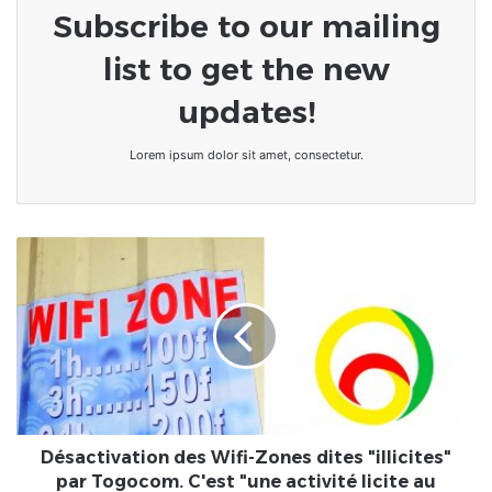
Subscribe to our mailing
list to get the new
updates!
Lorem ipsum dolor sit amet, consectetur.
Désactivation
des
Wifi-
Zones
dites
"illicites"
par
Togocom.
C'est
"une
Désactivation des Wifi-Zones dites "illicites"
activité
par Togocom. C'est "une activité licite au