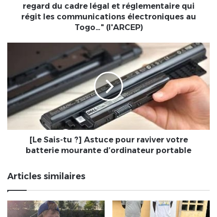
licite
regard du cadre légal et réglementaire qui
au
régit les communications électroniques au
regard
Togo…" (l'ARCEP)
du
cadre
[Le
légal
Sais-
et
tu
réglementaire
?]
qui
Astuce
régit
pour
les
raviver
communications
votre
électroniques
batterie
au
mourante
[Le Sais-tu ?] Astuce pour raviver votre
Togo…"
d’ordinateur
batterie mourante d’ordinateur portable
(l'ARCEP)
portable
Articles similaires