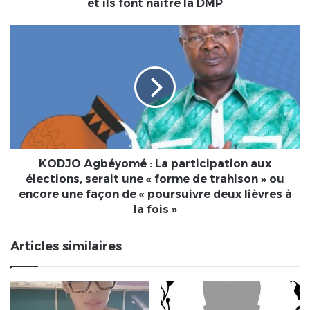
non
et ils font naître la DMP
plus".
Ils
KODJO
ont
Agbéyomé
enterré
:
la
La
DMK
participation
et
aux
ils
élections,
font
serait
naître
une
la
« forme
KODJO Agbéyomé : La participation aux
DMP
de
élections, serait une « forme de trahison » ou
trahison »
encore une façon de « poursuivre deux lièvres à
ou
la fois »
encore
une
Articles similaires
façon
de
« poursuivre
deux
lièvres