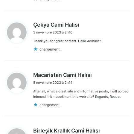
d
Çekya Cami Halısı
i
5 novembre 2023 à 2h10
t
Thank you for great content. Hello Administ.
:
chargement…
d
Macaristan Cami Halısı
i
5 novembre 2023 à 2h14
t
After all, what a great site and informative posts, I will upload
:
inbound link – bookmark this web site? Regards, Reader.
chargement…
d
Birleşik Krallık Cami Halısı