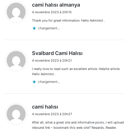
d
cami halısı almanya
i
4 novembre 2023 à 20h15
t
Thank you for great information. Hello Administ .
:
chargement…
d
Svalbard Cami Halısı
i
4 novembre 2023 à 20h21
t
I really love to read such an excellent article. Helpful article.
:
Hello Administ .
chargement…
d
cami halısı
i
4 novembre 2023 à 20h27
t
After all, what a great site and informative posts, I will upload
:
inbound link – bookmark this web site? Regards, Reader.