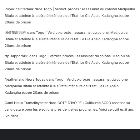
Pupuk cair terbaik
dans
Togo | Verdict-procès : assassinat du colonel Madjoulba
Bitala et atteinte à la sûreté intérieure de l’État. Le Gle Abalo Kadangha écope
20ans de prison
国債残高 現在
dans
Togo | Verdict-procès : assassinat du colonel Madjoulba
Bitala et atteinte à la sûreté intérieure de l’État. Le Gle Abalo Kadangha écope
20ans de prison
rtp sapporo88
dans
Togo | Verdict-procès : assassinat du colonel Madjoulba
Bitala et atteinte à la sûreté intérieure de l’État. Le Gle Abalo Kadangha écope
20ans de prison
Neatherland News Today
dans
Togo | Verdict-procès : assassinat du colonel
Madjoulba Bitala et atteinte à la sûreté intérieure de l’État. Le Gle Abalo
Kadangha écope 20ans de prison
Cami Halısı Transdinyester
dans
CÔTE D’IVOIRE : Guillaume SORO annonce sa
candidature pour les élections présidentielles prochaines. Voici ce qu’il écrit aux
Ivoiriens