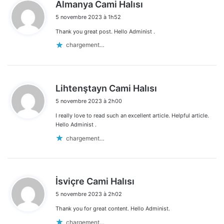
d
Almanya Cami Halısı
i
5 novembre 2023 à 1h52
t
Thank you great post. Hello Administ .
:
chargement…
d
Lihtenştayn Cami Halısı
i
5 novembre 2023 à 2h00
t
I really love to read such an excellent article. Helpful article.
:
Hello Administ .
chargement…
d
İsviçre Cami Halısı
i
5 novembre 2023 à 2h02
t
Thank you for great content. Hello Administ.
:
chargement…