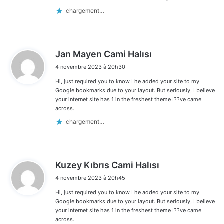
chargement…
d
Jan Mayen Cami Halısı
i
4 novembre 2023 à 20h30
t
Hi, just required you to know I he added your site to my
:
Google bookmarks due to your layout. But seriously, I believe
your internet site has 1 in the freshest theme I??ve came
across.
chargement…
d
Kuzey Kıbrıs Cami Halısı
i
4 novembre 2023 à 20h45
t
Hi, just required you to know I he added your site to my
:
Google bookmarks due to your layout. But seriously, I believe
your internet site has 1 in the freshest theme I??ve came
across.