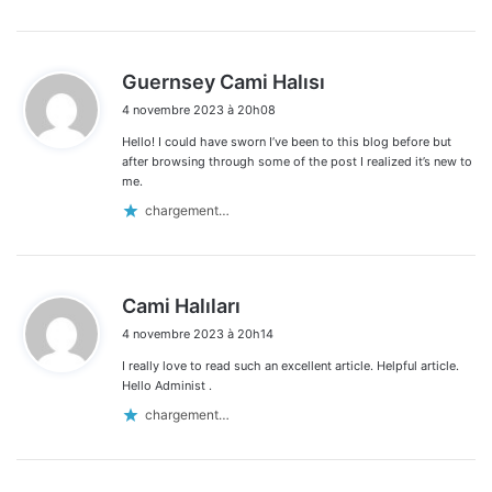
d
Guernsey Cami Halısı
i
4 novembre 2023 à 20h08
t
Hello! I could have sworn I’ve been to this blog before but
:
after browsing through some of the post I realized it’s new to
me.
chargement…
d
Cami Halıları
i
4 novembre 2023 à 20h14
t
I really love to read such an excellent article. Helpful article.
:
Hello Administ .
chargement…