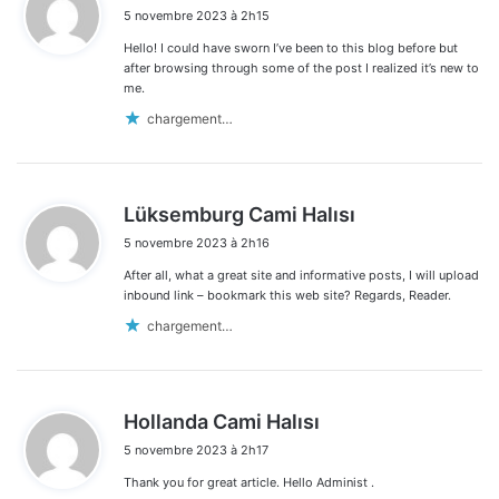
i
5 novembre 2023 à 2h15
t
Hello! I could have sworn I’ve been to this blog before but
:
after browsing through some of the post I realized it’s new to
me.
chargement…
d
Lüksemburg Cami Halısı
i
5 novembre 2023 à 2h16
t
After all, what a great site and informative posts, I will upload
:
inbound link – bookmark this web site? Regards, Reader.
chargement…
d
Hollanda Cami Halısı
i
5 novembre 2023 à 2h17
t
Thank you for great article. Hello Administ .
: