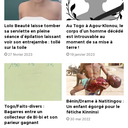
à
la
fois »
Lolo Beauté laisse tomber
Au Togo à Agou-Klonou, le
sa serviette en pleine
corps d’un homme décédé
séance d’épilation laissant
est introuvable au
voir son entrejambe : tollé
moment de sa mise à
sur la toile
terre !
27 février 2023
19 janvier 2023
Bénin/Drame à Natitingou :
Togo/Faits-divers :
Un enfant égorgé pour le
Bagarres entre un
fétiche Kinninsi
collecteur de Bi-bi et son
30 mai 2022
parieur gagnant