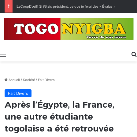
[LeCoupD’œil] Si j’étais président, ce que je ferai des « Évalas »
Menu
Accueil
/
Société
/
Fait Divers
Fait Divers
Après l’Égypte, la France,
une autre étudiante
togolaise a été retrouvée