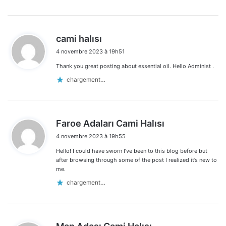
d
cami halısı
i
4 novembre 2023 à 19h51
t
Thank you great posting about essential oil. Hello Administ .
:
chargement…
d
Faroe Adaları Cami Halısı
i
4 novembre 2023 à 19h55
t
Hello! I could have sworn I’ve been to this blog before but
:
after browsing through some of the post I realized it’s new to
me.
chargement…
d