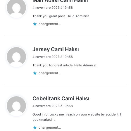
Man Adası Cami Halısı
i
4 novembre 2023 à 19h56
t
Thank you great post. Hello Administ .
:
chargement…
d
Jersey Cami Halısı
i
4 novembre 2023 à 19h56
t
Thank you for great article. Hello Administ .
:
chargement…
d
Cebelitarık Cami Halısı
i
4 novembre 2023 à 19h58
t
Good info. Lucky me I reach on your website by accident, I
:
bookmarked it.
chargement…