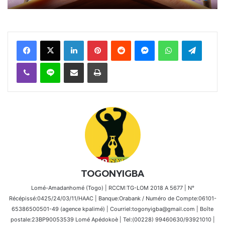
Facebook
X
Linkedin
Pinterest
Reddit
Messenger
WhatsApp
Telegra
Viber
Ligne
Partager par email
Imprimer
TOGONYIGBA
Lomé-Amadanhomé (Togo) | RCCM:TG-LOM 2018 A 5677 | N°
Récépissé:0425/24/03/11/HAAC | Banque:Orabank / Numéro de Compte:06101-
65386500501-49 (agence kpalimé) | Courriel:togonyigba@gmail.com | Boîte
postale:23BP90053539 Lomé Apédokoè | Tel:(00228) 99460630/93921010 |