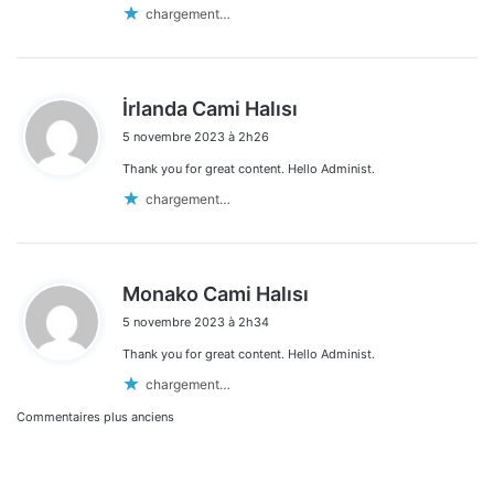
chargement…
d
İrlanda Cami Halısı
i
5 novembre 2023 à 2h26
t
Thank you for great content. Hello Administ.
:
chargement…
d
Monako Cami Halısı
i
5 novembre 2023 à 2h34
t
Thank you for great content. Hello Administ.
:
chargement…
Navigation
Commentaires plus anciens
dans