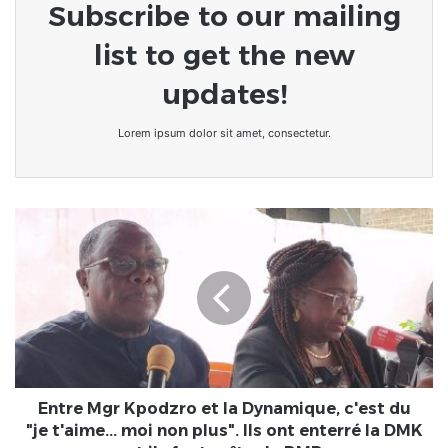
Subscribe to our mailing
list to get the new
updates!
Lorem ipsum dolor sit amet, consectetur.
Entre
Mgr
Kpodzro
et
la
Dynamique,
c'est
du
"je
t'aime...
Entre Mgr Kpodzro et la Dynamique, c'est du
moi
"je t'aime... moi non plus". Ils ont enterré la DMK