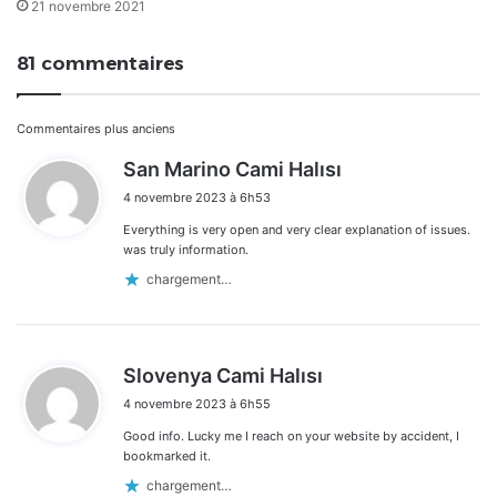
21 novembre 2021
81 commentaires
Navigation
Commentaires plus anciens
d
San Marino Cami Halısı
dans
i
4 novembre 2023 à 6h53
t
les
Everything is very open and very clear explanation of issues.
:
commentaires
was truly information.
chargement…
d
Slovenya Cami Halısı
i
4 novembre 2023 à 6h55
t
Good info. Lucky me I reach on your website by accident, I
:
bookmarked it.
chargement…