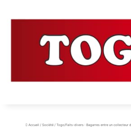
Accueil
/
Société
/
Togo/Faits-divers : Bagarres entre un collecteur 