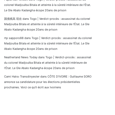
colonel Madjoulba Bitala et atteinte à la sûreté intérieure de l’État.
Le Gle Abalo Kadangha écope 20ans de prison
国債残高 現在
dans
Togo | Verdict-procès : assassinat du colonel
Madjoulba Bitala et atteinte à la sûreté intérieure de l’État. Le Gle
Abalo Kadangha écope 20ans de prison
rtp sapporo88
dans
Togo | Verdict-procès : assassinat du colonel
Madjoulba Bitala et atteinte à la sûreté intérieure de l’État. Le Gle
Abalo Kadangha écope 20ans de prison
Neatherland News Today
dans
Togo | Verdict-procès : assassinat
du colonel Madjoulba Bitala et atteinte à la sûreté intérieure de
l’État. Le Gle Abalo Kadangha écope 20ans de prison
Cami Halısı Transdinyester
dans
CÔTE D’IVOIRE : Guillaume SORO
annonce sa candidature pour les élections présidentielles
prochaines. Voici ce qu’il écrit aux Ivoiriens