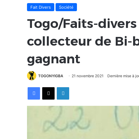
Fait Divers
Société
Togo/Faits-divers
collecteur de Bi-b
gagnant
TOGONYIGBA
21 novembre 2021
Dernière mise à j
Facebook
X
Linkedin