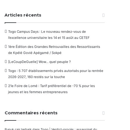
Articles récents
Togo Campus Days : Le nouveau rendez-vous de
l’excellence universitaire les 14 et 15 août au CETEF
1ère Édition des Grandes Retrouvailles des Ressortissants
de Kpélé Govié Apégamé / Sokpé
[LeCoupDeGuelle] Wow… quel peuple ?
Togo : 5 707 établissements privés autorisés pour la rentrée
2026-2027, 160 restés sur la touche
21e Foire de Lomé : Tarif préférentiel de -70 % pour les
jeunes et les femmes entrepreneures
Commentaires récents
Pupuk cair terbaik
dans
Togo | Verdict-procès : assassinat du