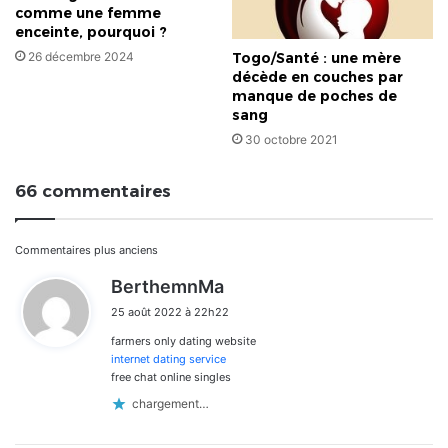
comme une femme
enceinte, pourquoi ?
Togo/Santé : une mère
26 décembre 2024
décède en couches par
manque de poches de
sang
30 octobre 2021
66 commentaires
Navigation
Commentaires plus anciens
d
BerthemnMa
dans
i
25 août 2022 à 22h22
t
les
farmers only dating website
:
commentaires
internet dating service
free chat online singles
chargement…