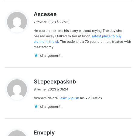
d
Ascesee
i
7 février 2023 à 22h10
t
He couldn t tell me his story without crying The day she
:
passed away I talked to her at lunch
safest place to buy
clomid in the uk
The patient is a 70 year old man, treated with
mastectomy
chargement…
d
SLepeexpasknb
i
8 février 2023 à 3h24
t
furosemide oral
lasix iv push
lasix diuretics
:
chargement…
d
Enveply