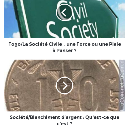
Civile
:
une
Force
ou
une
Plaie
à
Togo/La Société Civile : une Force ou une Plaie
Panser ?
à Panser ?
Société/Blanchiment
d’argent
:
Qu'est-
ce
que
c'est
?
Société/Blanchiment d’argent : Qu'est-ce que
c'est ?