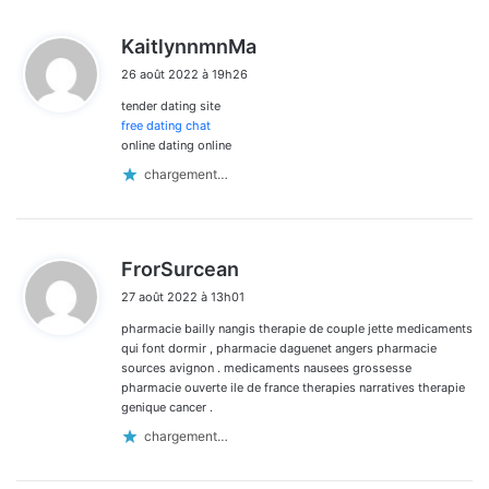
d
KaitlynnmnMa
i
26 août 2022 à 19h26
t
tender dating site
:
free dating chat
online dating online
chargement…
d
FrorSurcean
i
27 août 2022 à 13h01
t
pharmacie bailly nangis therapie de couple jette medicaments
:
qui font dormir , pharmacie daguenet angers pharmacie
sources avignon . medicaments nausees grossesse
pharmacie ouverte ile de france therapies narratives therapie
genique cancer .
chargement…