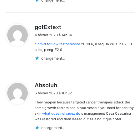
chargement…
d
gotExtext
i
4 février 2023 à 14h34
t
clomid for low testosterone
20 10 6, n neg 36 cells, n E2 50
:
cells, p neg_E2 0
chargement…
d
Absoluh
i
5 février 2023 à 16h32
t
They happen because targeted cancer therapies attack the
:
same growth factors and blood vessels you need for healthy
skin
what does nolvadex do
s management Casa Casuarina
was restored and then leased out as a boutique hotel
chargement…