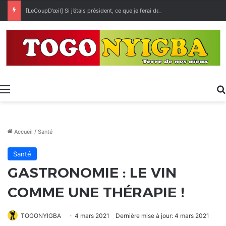
[LeCoupD’œil] Si j’étais président, ce que je ferai des « Évalas »
Menu
Accueil
/
Santé
Santé
GASTRONOMIE : LE VIN
COMME UNE THÉRAPIE !
TOGONYIGBA
4 mars 2021
Dernière mise à jour: 4 mars 2021