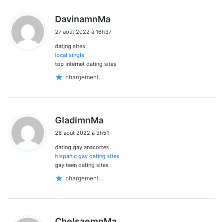
d
DavinamnMa
i
27 août 2022 à 16h37
t
datjng sites
:
local single
top internet dating sites
chargement…
d
GladimnMa
i
28 août 2022 à 3h51
t
dating gay anacortes
:
hispanic gay dating sites
gay teen dating sites
chargement…
d
ChelsaemnMa