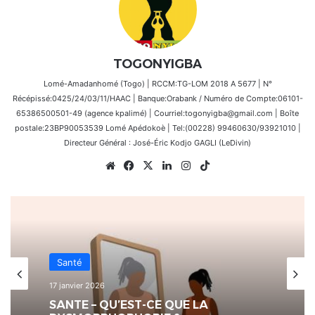
TOGONYIGBA
Lomé-Amadanhomé (Togo) | RCCM:TG-LOM 2018 A 5677 | N°
Récépissé:0425/24/03/11/HAAC | Banque:Orabank / Numéro de Compte:06101-
65386500501-49 (agence kpalimé) | Courriel:togonyigba@gmail.com | Boîte
postale:23BP90053539 Lomé Apédokoè | Tel:(00228) 99460630/93921010 |
Directeur Général : José-Éric Kodjo GAGLI (LeDivin)
Website
Facebook
X
Linkedin
Instagram
TikTok
Santé
17 janvier 2026
SANTE – QU’EST-CE QUE LA