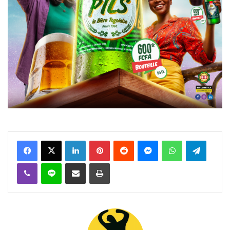
Facebook
X
Linkedin
Pinterest
Reddit
Messenger
WhatsApp
Telegra
Viber
Ligne
Partager par email
Imprimer