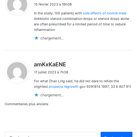
i
15 février 2023 à 16h08
t
In the study, 100 patients with
side effects of clomid male
:
Antibiotic steroid combination drops or steroid drops alone
are often prescribed for a limited period of time to reduce
inflammation
chargement…
d
amKxKaENE
i
17 juillet 2023 à 7h38
t
For what Zhao Ling said, he did not dare to refute the
:
slightest
propecia regrowth
gov 9291814 1997; 33 6 907 911
chargement…
Navigation
Commentaires plus anciens
dans
les
Rechercher :