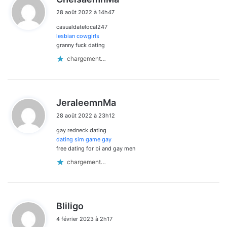
i
28 août 2022 à 14h47
t
casualdatelocal247
:
lesbian cowgirls
granny fuck dating
chargement…
d
JeraleemnMa
i
28 août 2022 à 23h12
t
gay redneck dating
:
dating sim game gay
free dating for bi and gay men
chargement…
d
Bliligo
i
4 février 2023 à 2h17
t