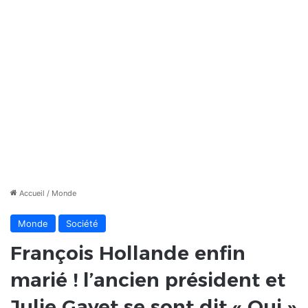
Accueil
/
Monde
Monde
Société
François Hollande enfin
marié ! l’ancien président et
Julie Gayet se sont dit « Oui »