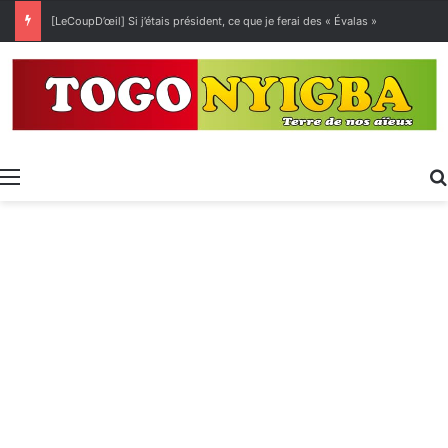
[LeCoupD’œil] Si j’étais président, ce que je ferai des « Évalas »
Menu