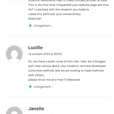
A person necessarily help to make critically articles I’d state.
:
This is the first time I frequented your website page and thus
far? I surprised with the research you made to
create this particular post extraordinary.
Great job!
chargement…
d
Lucille
i
14 octobre 2023 à 15h55
t
Do you have a spam issue on this site; I also am a blogger,
:
and I was curious about your situation; we have developed
some nice methods and we are looking to trade methods
with others,
please shoot me an e-mail if interested.
chargement…
d
Janelle
i