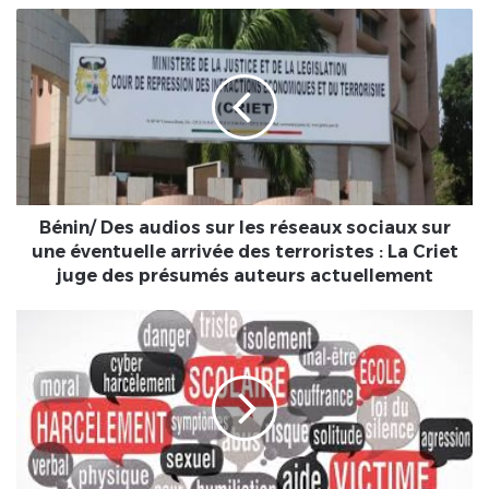
Bénin/
Des
audios
sur
les
réseaux
sociaux
sur
une
éventuelle
Bénin/ Des audios sur les réseaux sociaux sur
arrivée
une éventuelle arrivée des terroristes : La Criet
des
juge des présumés auteurs actuellement
terroristes
:
[Togo-
La
Éducation]
Criet
Un
juge
avant-
des
projet
présumés
de
auteurs
loi
actuellement
relative