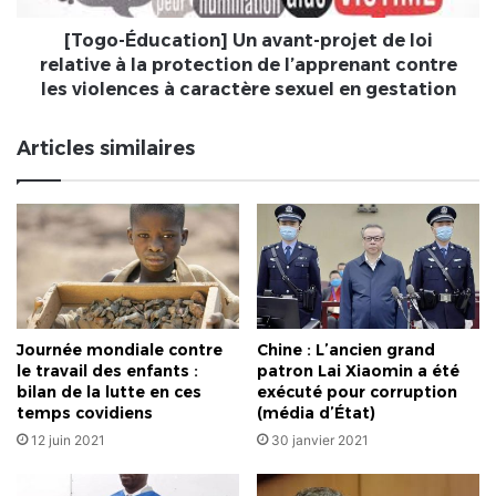
à
la
[Togo-Éducation] Un avant-projet de loi
protection
relative à la protection de l’apprenant contre
de
les violences à caractère sexuel en gestation
l’apprenant
contre
Articles similaires
les
violences
à
caractère
sexuel
en
gestation
Journée mondiale contre
Chine : L’ancien grand
le travail des enfants :
patron Lai Xiaomin a été
bilan de la lutte en ces
exécuté pour corruption
temps covidiens
(média d’État)
12 juin 2021
30 janvier 2021