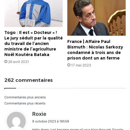
Togo : Il est « Docteur » !
Le jury séduit par la qualité
France | Affaire Paul
du travail de l’ancien
Bismuth : Nicolas Sarkozy
ministre de l’agriculture
condamné à trois ans de
Noël Koutéra Bataka
prison dont un an ferme
26 avril 2021
17 mai 2023
262 commentaires
Navigation
Commentaires plus anciens
Commentaires plus récents
dans
d
Roxie
i
les
9 octobre 2023 à 16h59
t
Hello there, just became aware of your blog through Google,