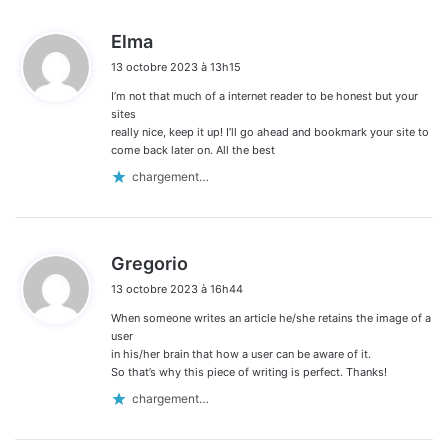
d
Elma
i
13 octobre 2023 à 13h15
t
I’m not that much of a internet reader to be honest but your
:
sites
really nice, keep it up! I’ll go ahead and bookmark your site to
come back later on. All the best
chargement…
d
Gregorio
i
13 octobre 2023 à 16h44
t
When someone writes an article he/she retains the image of a
:
user
in his/her brain that how a user can be aware of it.
So that’s why this piece of writing is perfect. Thanks!
chargement…