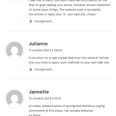
I feel that is one of the most important information for me.
:
And i’m glad reading your article. However should statement
on some basic things, The website style is wonderful,
the articles is really nice : D. Just right job, cheers
chargement…
d
Julianne
i
11 octobre 2023 à 19h24
t
If you wish for to get a great deal from this piece of writing
:
then you have to apply such methods to your won web site.
chargement…
d
Jannette
i
12 octobre 2023 à 5h12
t
Hi mates, pleasant piece of writing and fastidious urging
:
commented at this place, I am actually enjoying
by these.