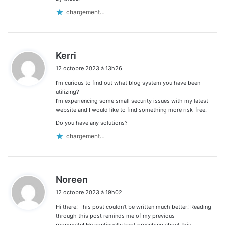
chargement…
d
Kerri
i
12 octobre 2023 à 13h26
t
I’m curious to find out what blog system you have been
:
utilizing?
I’m experiencing some small security issues with my latest
website and I would like to find something more risk-free.
Do you have any solutions?
chargement…
d
Noreen
i
12 octobre 2023 à 19h02
t
Hi there! This post couldn’t be written much better! Reading
:
through this post reminds me of my previous
roommate! He continually kept preaching about this.