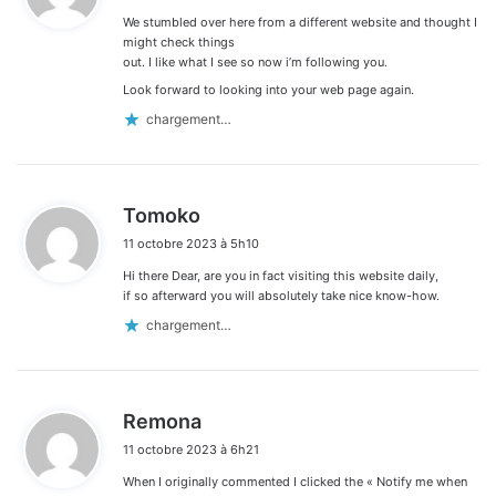
We stumbled over here from a different website and thought I
:
might check things
out. I like what I see so now i’m following you.
Look forward to looking into your web page again.
chargement…
d
Tomoko
i
11 octobre 2023 à 5h10
t
Hi there Dear, are you in fact visiting this website daily,
:
if so afterward you will absolutely take nice know-how.
chargement…
d
Remona
i
11 octobre 2023 à 6h21
t
When I originally commented I clicked the « Notify me when