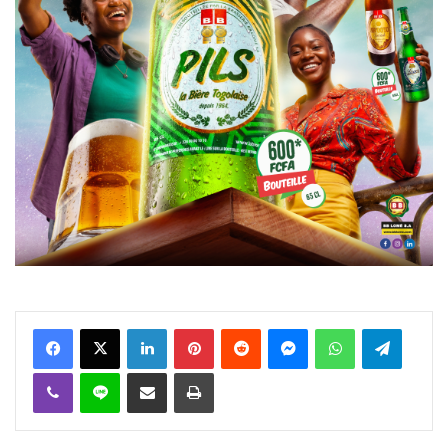
Facebook
X
Linkedin
Pinterest
Reddit
Messenger
WhatsApp
Telegra
Viber
Ligne
Partager par email
Imprimer