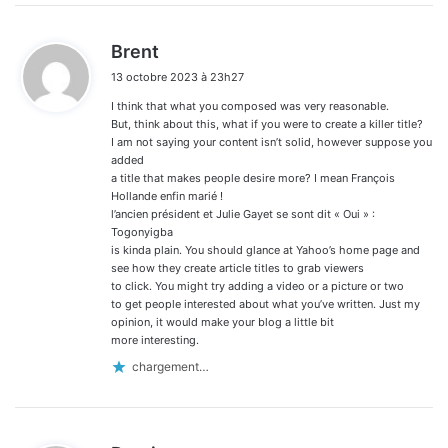
d
Brent
i
13 octobre 2023 à 23h27
t
I think that what you composed was very reasonable.
:
But, think about this, what if you were to create a killer title?
I am not saying your content isn’t solid, however suppose you
added
a title that makes people desire more? I mean François
Hollande enfin marié !
l’ancien président et Julie Gayet se sont dit « Oui » :
Togonyigba
is kinda plain. You should glance at Yahoo’s home page and
see how they create article titles to grab viewers
to click. You might try adding a video or a picture or two
to get people interested about what you’ve written. Just my
opinion, it would make your blog a little bit
more interesting.
chargement…
d