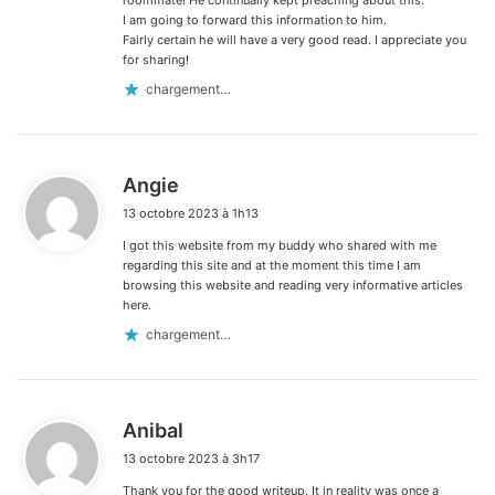
I am going to forward this information to him.
Fairly certain he will have a very good read. I appreciate you
for sharing!
chargement…
d
Angie
i
13 octobre 2023 à 1h13
t
I got this website from my buddy who shared with me
:
regarding this site and at the moment this time I am
browsing this website and reading very informative articles
here.
chargement…
d
Anibal
i
13 octobre 2023 à 3h17
t
Thank you for the good writeup. It in reality was once a