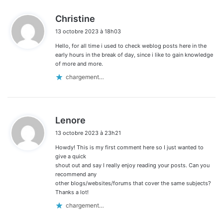
d
Christine
i
13 octobre 2023 à 18h03
t
Hello, for all time i used to check weblog posts here in the
:
early hours in the break of day, since i like to gain knowledge
of more and more.
chargement…
d
Lenore
i
13 octobre 2023 à 23h21
t
Howdy! This is my first comment here so I just wanted to
:
give a quick
shout out and say I really enjoy reading your posts. Can you
recommend any
other blogs/websites/forums that cover the same subjects?
Thanks a lot!
chargement…