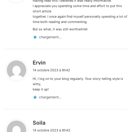
Having read this I believed it was really informative.
:
I appreciate you spending some time and effort to put this
short article
together. I once again find myself personally spending a lot of
time both reading and commenting.
But so what, it was still worthwhile!
chargement…
d
Ervin
i
14 octobre 2023 à 9h42
t
Hi, I log on to your blog regularly. Your story-telling style is
:
witty,
keep it up!
chargement…
d
Soila
i
14 octobre 2023 à 9h43
t