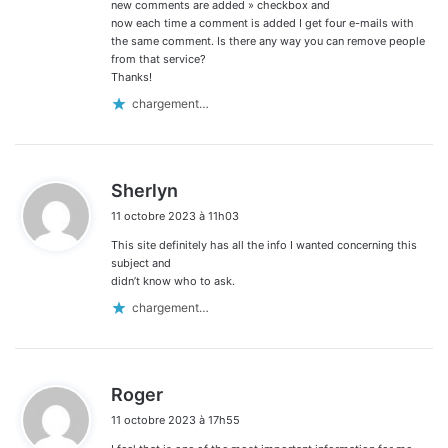
:
new comments are added » checkbox and
now each time a comment is added I get four e-mails with
the same comment. Is there any way you can remove people
from that service?
Thanks!
chargement…
d
Sherlyn
i
11 octobre 2023 à 11h03
t
This site definitely has all the info I wanted concerning this
:
subject and
didn’t know who to ask.
chargement…
d
Roger
i
11 octobre 2023 à 17h55
t