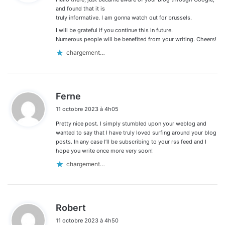
commentaires
:
and found that it is
truly informative. I am gonna watch out for brussels.
I will be grateful if you continue this in future.
Numerous people will be benefited from your writing. Cheers!
chargement…
d
Ferne
i
11 octobre 2023 à 4h05
t
Pretty nice post. I simply stumbled upon your weblog and
:
wanted to say that I have truly loved surfing around your blog
posts. In any case I’ll be subscribing to your rss feed and I
hope you write once more very soon!
chargement…
d
Robert
i
11 octobre 2023 à 4h50
t