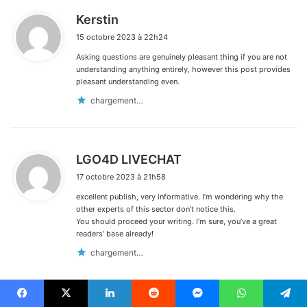
d
Kerstin
i
15 octobre 2023 à 22h24
t
Asking questions are genuinely pleasant thing if you are not
:
understanding anything entirely, however this post provides
pleasant understanding even.
chargement…
d
LGO4D LIVECHAT
i
17 octobre 2023 à 21h58
t
excellent publish, very informative. I’m wondering why the
:
other experts of this sector don’t notice this.
You should proceed your writing. I’m sure, you’ve a great
readers’ base already!
chargement…
Facebook
X
Linkedin
Reddit
Messenger
WhatsApp
Telegram
d