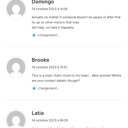
Domingo
i
14 octobre 2023 à 1h28
t
Actually no matter if someone doesn’t be aware of after that
:
its up to other visitors that they
will help, so here it happens.
chargement…
d
Brooke
i
14 octobre 2023 à 1h32
t
This is a topic that’s close to my heart… Best wishes! Where
:
are your contact details though?
chargement…
d
Latia
i
14 octobre 2023 à 8h29
t