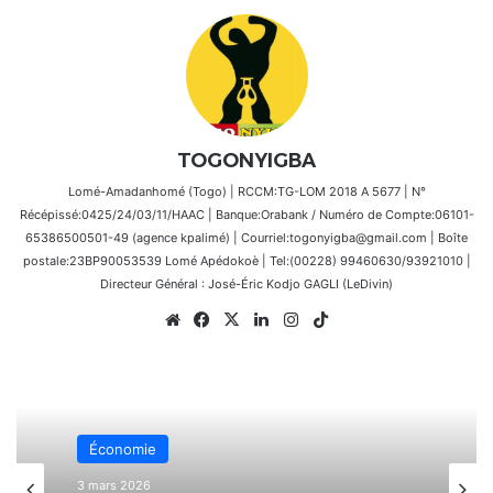
TOGONYIGBA
Lomé-Amadanhomé (Togo) | RCCM:TG-LOM 2018 A 5677 | N°
Récépissé:0425/24/03/11/HAAC | Banque:Orabank / Numéro de Compte:06101-
65386500501-49 (agence kpalimé) | Courriel:togonyigba@gmail.com | Boîte
postale:23BP90053539 Lomé Apédokoè | Tel:(00228) 99460630/93921010 |
Directeur Général : José-Éric Kodjo GAGLI (LeDivin)
Website
Facebook
X
Linkedin
Instagram
TikTok
Économie
3 mars 2026