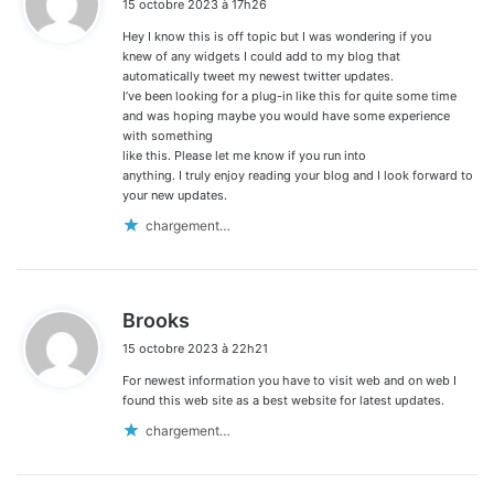
15 octobre 2023 à 17h26
t
Hey I know this is off topic but I was wondering if you
:
knew of any widgets I could add to my blog that
automatically tweet my newest twitter updates.
I’ve been looking for a plug-in like this for quite some time
and was hoping maybe you would have some experience
with something
like this. Please let me know if you run into
anything. I truly enjoy reading your blog and I look forward to
your new updates.
chargement…
d
Brooks
i
15 octobre 2023 à 22h21
t
For newest information you have to visit web and on web I
:
found this web site as a best website for latest updates.
chargement…