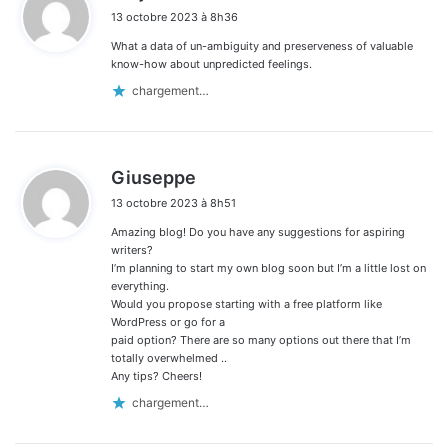
i
13 octobre 2023 à 8h36
t
What a data of un-ambiguity and preserveness of valuable
:
know-how about unpredicted feelings.
chargement…
d
Giuseppe
i
13 octobre 2023 à 8h51
t
Amazing blog! Do you have any suggestions for aspiring
:
writers?
I’m planning to start my own blog soon but I’m a little lost on
everything.
Would you propose starting with a free platform like
WordPress or go for a
paid option? There are so many options out there that I’m
totally overwhelmed ..
Any tips? Cheers!
chargement…