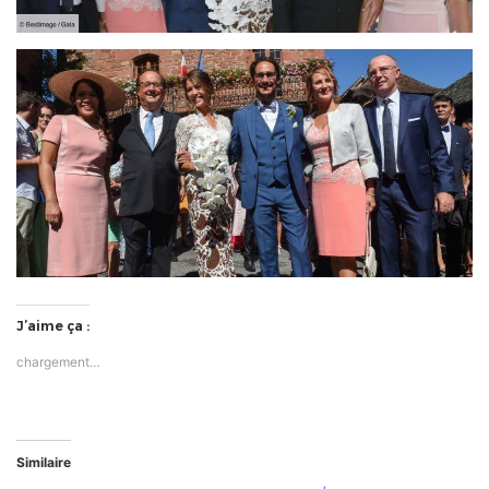
J’aime ça :
chargement…
Similaire