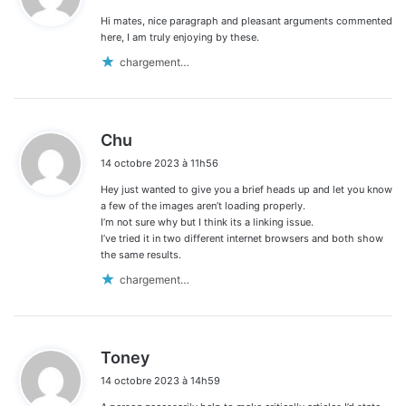
Hi mates, nice paragraph and pleasant arguments commented
:
here, I am truly enjoying by these.
chargement…
d
Chu
i
14 octobre 2023 à 11h56
t
Hey just wanted to give you a brief heads up and let you know
:
a few of the images aren’t loading properly.
I’m not sure why but I think its a linking issue.
I’ve tried it in two different internet browsers and both show
the same results.
chargement…
d
Toney
i
14 octobre 2023 à 14h59
t