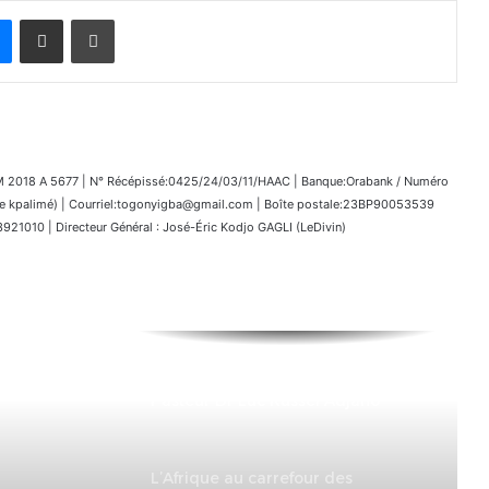
Messenger
Partager par email
Imprimer
018 A 5677 | N° Récépissé:0425/24/03/11/HAAC | Banque:Orabank / Numéro
kpalimé) | Courriel:togonyigba@gmail.com | Boîte postale:23BP90053539
1010 | Directeur Général : José-Éric Kodjo GAGLI (LeDivin)
Programme des Obsèques du
Pasteur Dr Luc Russel Adjaho
L’Afrique au carrefour des