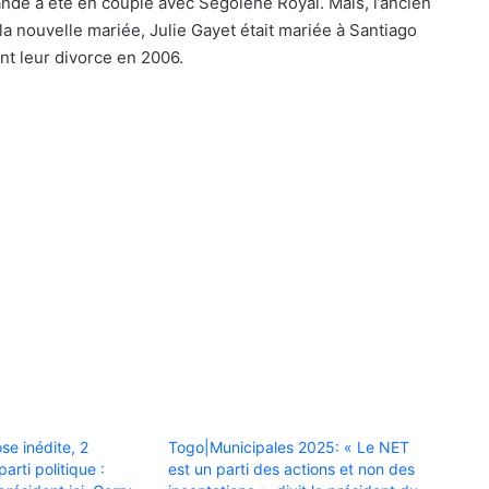
ande a été en couple avec Ségolène Royal. Mais, l’ancien
la nouvelle mariée, Julie Gayet était mariée à Santiago
nt leur divorce en 2006.
e inédite, 2
Togo|Municipales 2025: « Le NET
arti politique :
est un parti des actions et non des