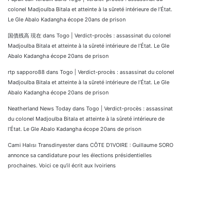
colonel Madjoulba Bitala et atteinte à la sûreté intérieure de l’État.
Le Gle Abalo Kadangha écope 20ans de prison
国債残高 現在
dans
Togo | Verdict-procès : assassinat du colonel
Madjoulba Bitala et atteinte à la sûreté intérieure de l’État. Le Gle
Abalo Kadangha écope 20ans de prison
rtp sapporo88
dans
Togo | Verdict-procès : assassinat du colonel
Madjoulba Bitala et atteinte à la sûreté intérieure de l’État. Le Gle
Abalo Kadangha écope 20ans de prison
Neatherland News Today
dans
Togo | Verdict-procès : assassinat
du colonel Madjoulba Bitala et atteinte à la sûreté intérieure de
l’État. Le Gle Abalo Kadangha écope 20ans de prison
Cami Halısı Transdinyester
dans
CÔTE D’IVOIRE : Guillaume SORO
annonce sa candidature pour les élections présidentielles
prochaines. Voici ce qu’il écrit aux Ivoiriens