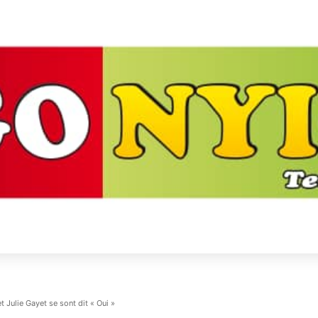
t Julie Gayet se sont dit « Oui »