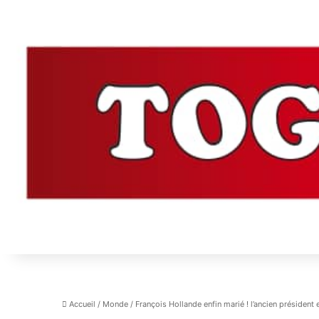
Accueil
/
Monde
/
François Hollande enfin marié ! l’ancien président e