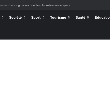
 entreprises togolaises pour la « Journée économique »
Société
Sport
Tourisme
Santé
Éducati