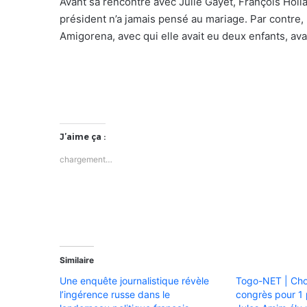
Avant sa rencontre avec Julie Gayet, François Holl
président n’a jamais pensé au mariage. Par contre, 
Amigorena, avec qui elle avait eu deux enfants, ava
J’aime ça :
chargement…
Similaire
Une enquête journalistique révèle
Togo-NET | Chos
l’ingérence russe dans le
congrès pour 1 p