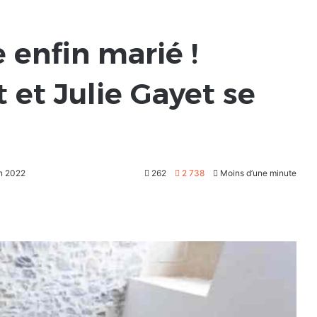
 enfin marié !
 et Julie Gayet se
in 2022
262
2 738
Moins d’une minute