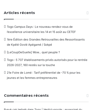
Articles récents
Togo Campus Days : Le nouveau rendez-vous de
l’excellence universitaire les 14 et 15 août au CETEF
1ère Édition des Grandes Retrouvailles des Ressortissants
de Kpélé Govié Apégamé / Sokpé
[LeCoupDeGuelle] Wow… quel peuple ?
Togo : 5 707 établissements privés autorisés pour la rentrée
2026-2027, 160 restés sur la touche
21e Foire de Lomé : Tarif préférentiel de -70 % pour les
jeunes et les femmes entrepreneures
Commentaires récents
Pupuk cair terbaik
dans
Togo | Verdict-procès : assassinat du