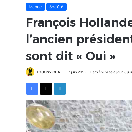
Monde
Société
François Hollande
l’ancien président
sont dit « Oui »
TOGONYIGBA
7 juin 2022
Dernière mise à jour: 8 ju
Facebook
X
Linkedin