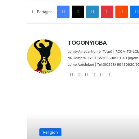
Facebook
X
Linkedin
Pinterest
Reddit
Partager
TOGONYIGBA
Lomé-Amadanhomé (Togo) | RCCM:TG-LOM 2
de Compte:06101-65386500501-49 (agence 
Lomé Apédokoè | Tel:(00228) 99460630/9392
Website
Facebook
X
Linkedin
Instagram
TikTok
Lire le suivant
Afrique