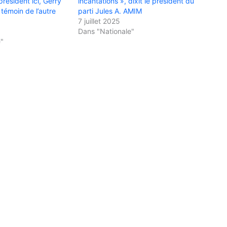
résident ici, Gerry
incantations », dixit le président du
témoin de l’autre
parti Jules A. AMIM
7 juillet 2025
Dans "Nationale"
e"