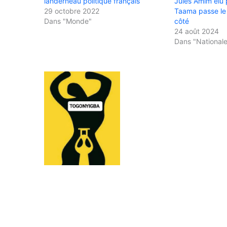
landerneau politique français
Jules Amim élu p
29 octobre 2022
Taama passe le 
Dans "Monde"
côté
24 août 2024
Dans "National