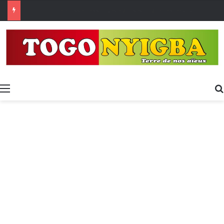
Made in Togo 2026 : un bilan positif qui prépare le terrain pour la Foire Internationale de Lomé
Menu