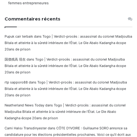
femmes entrepreneures
Commentaires récents
Pupuk cair terbaik
dans
Togo | Verdict-procès : assassinat du colonel Madjoulba
Bitala et atteinte à la sûreté intérieure de l’État. Le Gle Abalo Kadangha écope
20ans de prison
国債残高 現在
dans
Togo | Verdict-procès : assassinat du colonel Madjoulba
Bitala et atteinte à la sûreté intérieure de l’État. Le Gle Abalo Kadangha écope
20ans de prison
rtp sapporo88
dans
Togo | Verdict-procès : assassinat du colonel Madjoulba
Bitala et atteinte à la sûreté intérieure de l’État. Le Gle Abalo Kadangha écope
20ans de prison
Neatherland News Today
dans
Togo | Verdict-procès : assassinat du colonel
Madjoulba Bitala et atteinte à la sûreté intérieure de l’État. Le Gle Abalo
Kadangha écope 20ans de prison
Cami Halısı Transdinyester
dans
CÔTE D’IVOIRE : Guillaume SORO annonce sa
candidature pour les élections présidentielles prochaines. Voici ce qu’il écrit aux