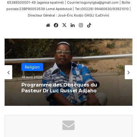
65386500501-49 (agence kpalimé) | Courriel:togonyigba@gmail.com | Boîte
postale:23BP90053539 Lomé Apédokoè | Tel:(00228) 99460630/93921010 |
Directeur Général : José-Éric Kodjo GAGLI (LeDivin)
Website
Facebook
X
Linkedin
Instagram
TikTok
Religion
14 avril 2026
Programme des Obsèques du
Pasteur Dr Luc Russel Adjaho