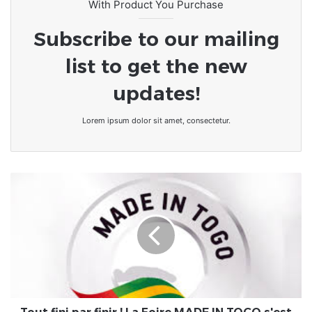
With Product You Purchase
Subscribe to our mailing
list to get the new
updates!
Lorem ipsum dolor sit amet, consectetur.
Tout
fini
par
finir
!
La
Foire
MADE
IN
TOGO