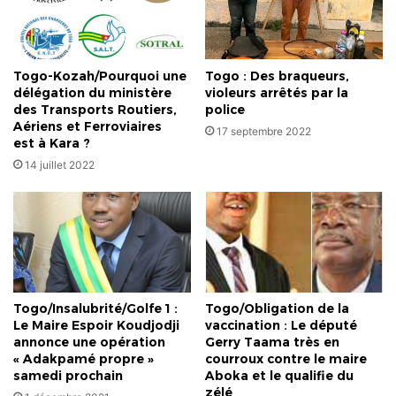
a
séduit
Togo-Kozah/Pourquoi une
Togo : Des braqueurs,
délégation du ministère
violeurs arrêtés par la
des Transports Routiers,
police
Aériens et Ferroviaires
17 septembre 2022
est à Kara ?
14 juillet 2022
Togo/Insalubrité/Golfe 1 :
Togo/Obligation de la
Le Maire Espoir Koudjodji
vaccination : Le député
annonce une opération
Gerry Taama très en
« Adakpamé propre »
courroux contre le maire
samedi prochain
Aboka et le qualifie du
zélé