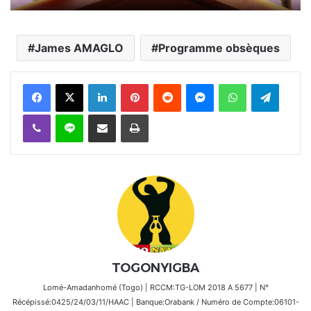
James AMAGLO
Programme obsèques
Facebook
X
Linkedin
Pinterest
Reddit
Messenger
WhatsApp
Telegra
Viber
Ligne
Partager par email
Imprimer
TOGONYIGBA
Lomé-Amadanhomé (Togo) | RCCM:TG-LOM 2018 A 5677 | N°
Récépissé:0425/24/03/11/HAAC | Banque:Orabank / Numéro de Compte:06101-