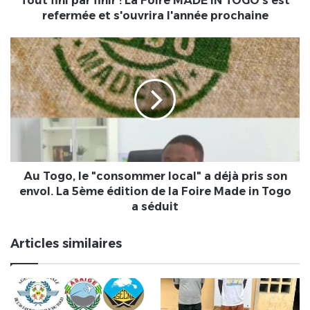
Tout fini par finir ! La Foire MADE IN TOGO s'est
s'est
refermée et s'ouvrira l'année prochaine
refermée
et
Au
s'ouvrira
Togo,
l'année
le
prochaine
"consommer
local"
a
déjà
pris
son
envol.
Au Togo, le "consommer local" a déjà pris son
La
envol. La 5ème édition de la Foire Made in Togo
5ème
a séduit
édition
de
Articles similaires
la
Foire
Made
in
Togo