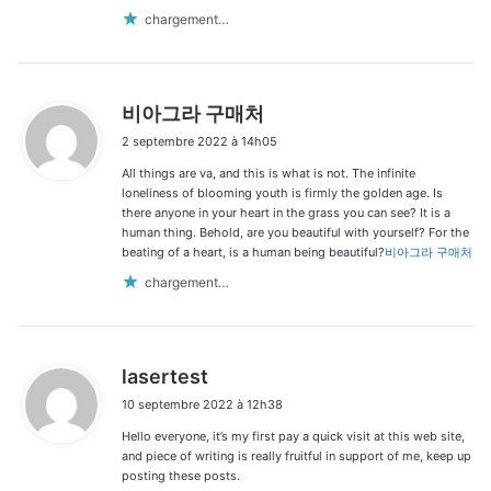
chargement…
d
비아그라 구매처
i
2 septembre 2022 à 14h05
t
All things are va, and this is what is not. The infinite
:
loneliness of blooming youth is firmly the golden age. Is
there anyone in your heart in the grass you can see? It is a
human thing. Behold, are you beautiful with yourself? For the
beating of a heart, is a human being beautiful?
비아그라 구매처
chargement…
d
lasertest
i
10 septembre 2022 à 12h38
t
Hello everyone, it’s my first pay a quick visit at this web site,
:
and piece of writing is really fruitful in support of me, keep up
posting these posts.