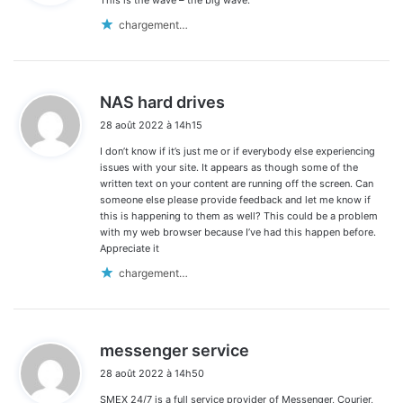
This is the wave – the big wave.
:
commentaires
chargement…
d
NAS hard drives
i
28 août 2022 à 14h15
t
I don’t know if it’s just me or if everybody else experiencing
:
issues with your site. It appears as though some of the
written text on your content are running off the screen. Can
someone else please provide feedback and let me know if
this is happening to them as well? This could be a problem
with my web browser because I’ve had this happen before.
Appreciate it
chargement…
d
messenger service
i
28 août 2022 à 14h50
t
SMEX 24/7 is a full service provider of Messenger, Courier,