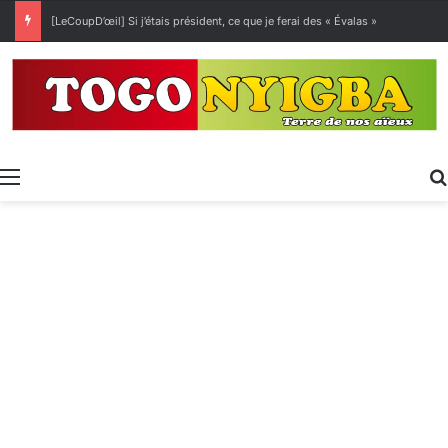
[LeCoupD’œil] Si j’étais président, ce que je ferai des « Évalas »
Menu