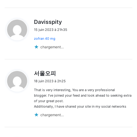
d
Davisspity
i
15 juin 2023 à 21h35
t
zofran 40 mg
:
chargement…
d
서울오피
i
18 juin 2023 à 2h25
t
That is very interesting, You are a very professional
:
blogger. I’ve joined your feed and look ahead to seeking extra
of your great post.
Additionally, I have shared your site in my social networks
chargement…