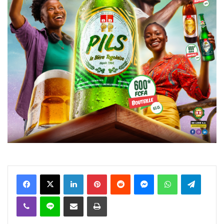
Facebook
X
Linkedin
Pinterest
Reddit
Messenger
WhatsApp
Telegra
Viber
Ligne
Partager par email
Imprimer