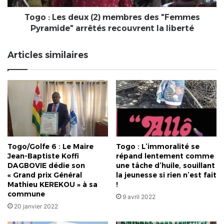
Pyramide"
arrêtés
Togo : Les deux (2) membres des "Femmes
recouvrent
Pyramide" arrêtés recouvrent la liberté
la
liberté
Articles similaires
Togo/Golfe 6 : Le Maire
Togo : L’immoralité se
Jean-Baptiste Koffi
répand lentement comme
DAGBOVIE dédie son
une tâche d’huile, souillant
« Grand prix Général
la jeunesse si rien n’est fait
Mathieu KEREKOU » à sa
!
commune
9 avril 2022
20 janvier 2022