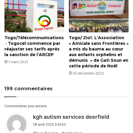
Togo/Télécommunications
Togo/ Zio1: L’Association
: Togocel commence par
« Amicale sans Frontières »
réajuster ses tarifs après
a mis du baume au cœur
la sanction de l’ARCEP
aux enfants orphelins et
démunis » de Gati Soun en
1 mars 2021
cette période de Noël
25 décembre 2022
199 commentaires
Navigation
Commentaires plus anciens
d
kgh autism services deerfield
dans
i
28 août 2022 à 5h22
t
les