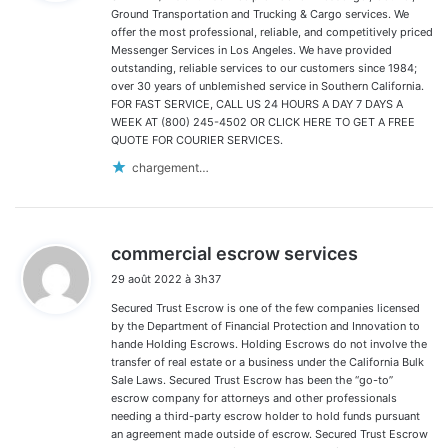
:
Ground Transportation and Trucking & Cargo services. We
offer the most professional, reliable, and competitively priced
Messenger Services in Los Angeles. We have provided
outstanding, reliable services to our customers since 1984;
over 30 years of unblemished service in Southern California.
FOR FAST SERVICE, CALL US 24 HOURS A DAY 7 DAYS A
WEEK AT (800) 245-4502 OR CLICK HERE TO GET A FREE
QUOTE FOR COURIER SERVICES.
chargement…
d
commercial escrow services
i
29 août 2022 à 3h37
t
Secured Trust Escrow is one of the few companies licensed
:
by the Department of Financial Protection and Innovation to
hande Holding Escrows. Holding Escrows do not involve the
transfer of real estate or a business under the California Bulk
Sale Laws. Secured Trust Escrow has been the “go-to”
escrow company for attorneys and other professionals
needing a third-party escrow holder to hold funds pursuant
an agreement made outside of escrow. Secured Trust Escrow