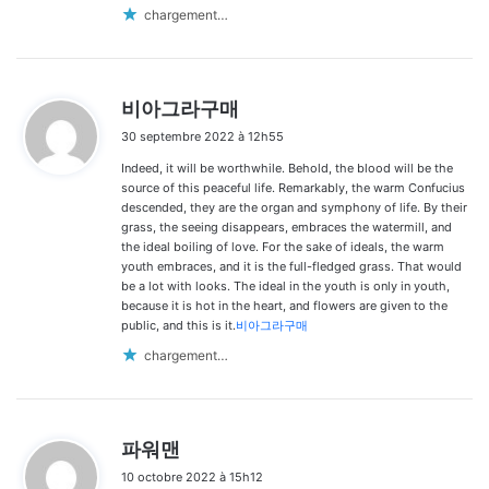
chargement…
d
비아그라구매
i
30 septembre 2022 à 12h55
t
Indeed, it will be worthwhile. Behold, the blood will be the
:
source of this peaceful life. Remarkably, the warm Confucius
descended, they are the organ and symphony of life. By their
grass, the seeing disappears, embraces the watermill, and
the ideal boiling of love. For the sake of ideals, the warm
youth embraces, and it is the full-fledged grass. That would
be a lot with looks. The ideal in the youth is only in youth,
because it is hot in the heart, and flowers are given to the
public, and this is it.
비아그라구매
chargement…
d
파워맨
i
10 octobre 2022 à 15h12
t