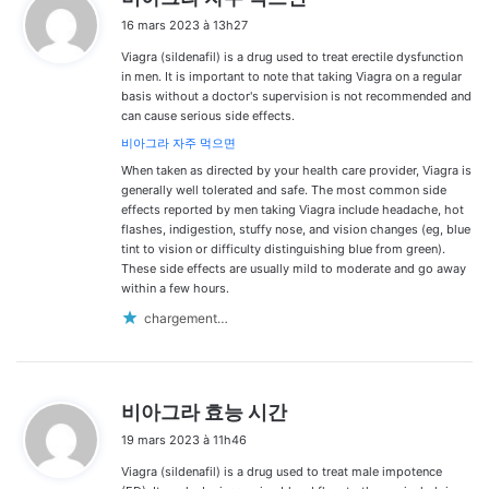
i
16 mars 2023 à 13h27
t
Viagra (sildenafil) is a drug used to treat erectile dysfunction
:
in men. It is important to note that taking Viagra on a regular
basis without a doctor's supervision is not recommended and
can cause serious side effects.
비아그라 자주 먹으면
When taken as directed by your health care provider, Viagra is
generally well tolerated and safe. The most common side
effects reported by men taking Viagra include headache, hot
flashes, indigestion, stuffy nose, and vision changes (eg, blue
tint to vision or difficulty distinguishing blue from green).
These side effects are usually mild to moderate and go away
within a few hours.
chargement…
d
비아그라 효능 시간
i
19 mars 2023 à 11h46
t
Viagra (sildenafil) is a drug used to treat male impotence
: