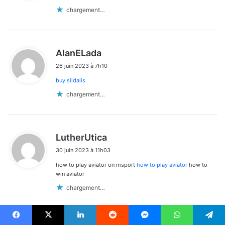
:
chargement…
d
AlanELada
i
26 juin 2023 à 7h10
t
buy sildalis
:
chargement…
d
LutherUtica
i
30 juin 2023 à 11h03
t
how to play aviator on msport
how to play aviator
how to
:
win aviator
chargement…
Facebook
X
Linkedin
Reddit
Messenger
WhatsApp
Telegram