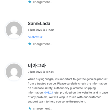
chargement…
d
SamELada
i
6 juin 2023 à 21h29
t
celebrex uk
:
chargement…
d
비아그라
i
9 juin 2023 à 18h44
t
When buying Viagra, it's important to get the genuine product
:
from a trusted source. Please carefully check the information
on purchase safety, authenticity guarantee, shipping
information,
비아그라
etc. provided on the website, and in case
of any problem, we will keep in touch with our customer
support team to help you solve the problem.
chargement…