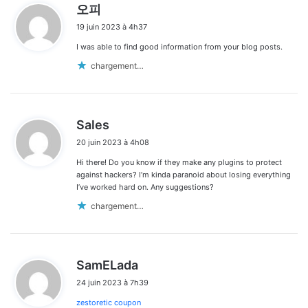
d
오피
i
19 juin 2023 à 4h37
t
I was able to find good information from your blog posts.
:
chargement…
d
Sales
i
20 juin 2023 à 4h08
t
Hi there! Do you know if they make any plugins to protect
:
against hackers? I’m kinda paranoid about losing everything
I’ve worked hard on. Any suggestions?
chargement…
d
SamELada
i
24 juin 2023 à 7h39
t
zestoretic coupon