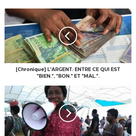
[Chronique]
L'ARGENT:
ENTRE
CE
QUI
EST
"BIEN.",
"BON."
ET
"MAL.".
[Chronique] L'ARGENT: ENTRE CE QUI EST
"BIEN.", "BON." ET "MAL.".
Togo
:
Les
deux
(2)
membres
des
"Femmes