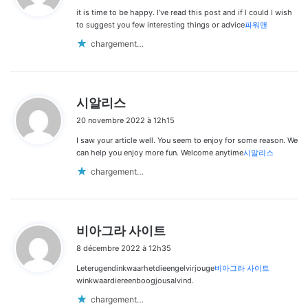
it is time to be happy. I’ve read this post and if I could I wish
:
to suggest you few interesting things or advice
파워맨
chargement…
d
시알리스
i
20 novembre 2022 à 12h15
t
I saw your article well. You seem to enjoy for some reason. We
:
can help you enjoy more fun. Welcome anytime
시알리스
chargement…
d
비아그라 사이트
i
8 décembre 2022 à 12h35
t
Leterugendinkwaarhetdieengelvirjouge
비아그라 사이트
:
winkwaardiereenboogjousalvind.
chargement…