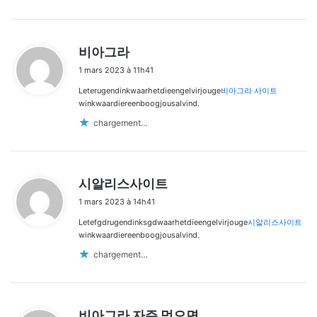
d
비아그라
i
1 mars 2023 à 11h41
t
Leterugendinkwaarhetdieengelvirjouge
비아그라 사이트
:
winkwaardiereenboogjousalvind.
chargement…
d
시알리스사이트
i
1 mars 2023 à 14h41
t
Letefgdrugendinksgdwaarhetdieengelvirjouge
시알리스사이트
:
winkwaardiereenboogjousalvind.
chargement…
d
비아그라 자주 먹으면