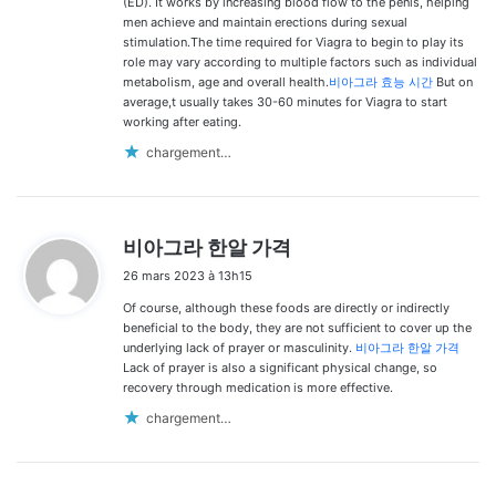
(ED). It works by increasing blood flow to the penis, helping
men achieve and maintain erections during sexual
stimulation.The time required for Viagra to begin to play its
role may vary according to multiple factors such as individual
metabolism, age and overall health.
비아그라 효능 시간
But on
average,t usually takes 30-60 minutes for Viagra to start
working after eating.
chargement…
d
비아그라 한알 가격
i
26 mars 2023 à 13h15
t
Of course, although these foods are directly or indirectly
:
beneficial to the body, they are not sufficient to cover up the
underlying lack of prayer or masculinity.
비아그라 한알 가격
Lack of prayer is also a significant physical change, so
recovery through medication is more effective.
chargement…