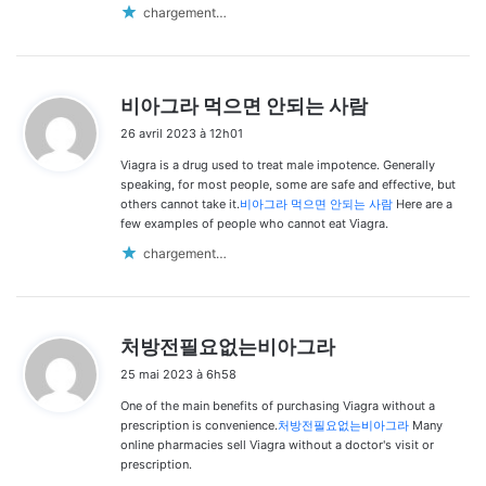
chargement…
d
비아그라 먹으면 안되는 사람
i
26 avril 2023 à 12h01
t
Viagra is a drug used to treat male impotence. Generally
:
speaking, for most people, some are safe and effective, but
others cannot take it.
비아그라 먹으면 안되는 사람
Here are a
few examples of people who cannot eat Viagra.
chargement…
d
처방전필요없는비아그라
i
25 mai 2023 à 6h58
t
One of the main benefits of purchasing Viagra without a
:
prescription is convenience.
처방전필요없는비아그라
Many
online pharmacies sell Viagra without a doctor's visit or
prescription.