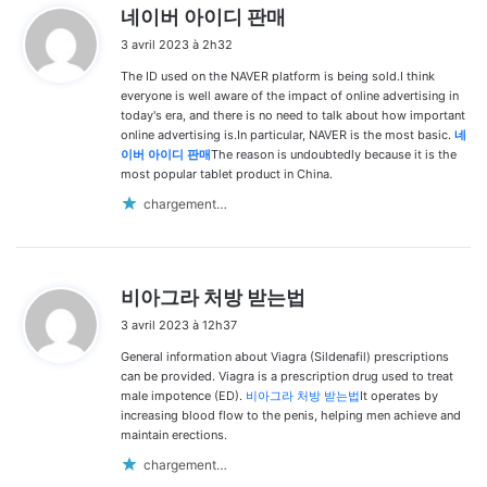
d
네이버 아이디 판매
i
3 avril 2023 à 2h32
t
The ID used on the NAVER platform is being sold.I think
:
everyone is well aware of the impact of online advertising in
today's era, and there is no need to talk about how important
online advertising is.In particular, NAVER is the most basic.
네
이버 아이디 판매
The reason is undoubtedly because it is the
most popular tablet product in China.
chargement…
d
비아그라 처방 받는법
i
3 avril 2023 à 12h37
t
General information about Viagra (Sildenafil) prescriptions
:
can be provided. Viagra is a prescription drug used to treat
male impotence (ED).
비아그라 처방 받는법
It operates by
increasing blood flow to the penis, helping men achieve and
maintain erections.
chargement…