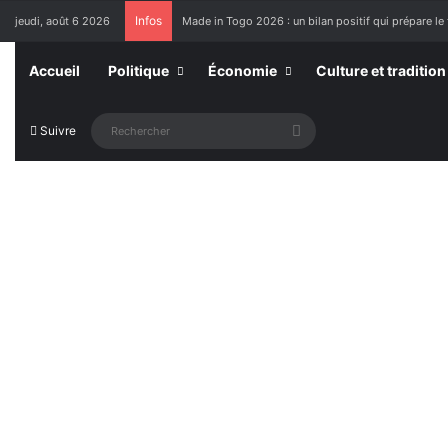
Infos
jeudi, août 6 2026
Made in Togo 2026 : un bilan positif qui prépare le 
Accueil
Politique
Économie
Culture et tradition
Rechercher
Suivre