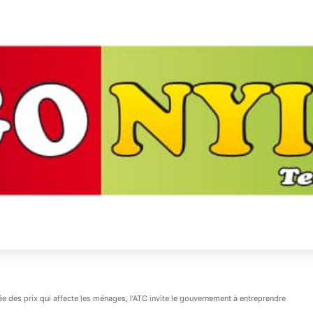
bée des prix qui affecte les ménages, l’ATC invite le gouvernement à entreprendre