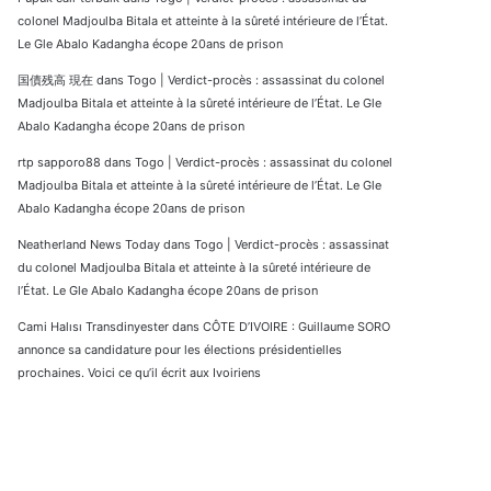
colonel Madjoulba Bitala et atteinte à la sûreté intérieure de l’État.
Le Gle Abalo Kadangha écope 20ans de prison
国債残高 現在
dans
Togo | Verdict-procès : assassinat du colonel
Madjoulba Bitala et atteinte à la sûreté intérieure de l’État. Le Gle
Abalo Kadangha écope 20ans de prison
rtp sapporo88
dans
Togo | Verdict-procès : assassinat du colonel
Madjoulba Bitala et atteinte à la sûreté intérieure de l’État. Le Gle
Abalo Kadangha écope 20ans de prison
Neatherland News Today
dans
Togo | Verdict-procès : assassinat
du colonel Madjoulba Bitala et atteinte à la sûreté intérieure de
l’État. Le Gle Abalo Kadangha écope 20ans de prison
Cami Halısı Transdinyester
dans
CÔTE D’IVOIRE : Guillaume SORO
annonce sa candidature pour les élections présidentielles
prochaines. Voici ce qu’il écrit aux Ivoiriens