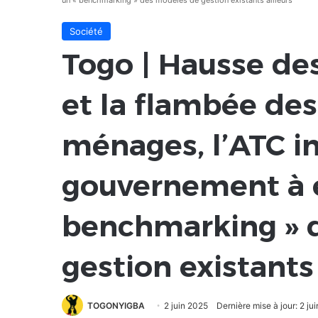
un « benchmarking » des modèles de gestion existants ailleurs
Société
Togo | Hausse des 
et la flambée des 
ménages, l’ATC in
gouvernement à 
benchmarking » 
gestion existants 
TOGONYIGBA
2 juin 2025
Dernière mise à jour: 2 ju