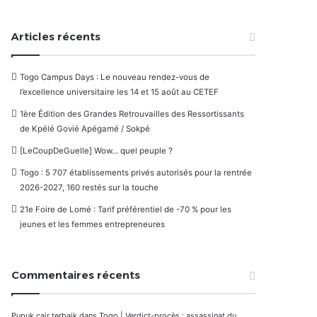
Articles récents
Togo Campus Days : Le nouveau rendez-vous de
l’excellence universitaire les 14 et 15 août au CETEF
1ère Édition des Grandes Retrouvailles des Ressortissants
de Kpélé Govié Apégamé / Sokpé
[LeCoupDeGuelle] Wow… quel peuple ?
Togo : 5 707 établissements privés autorisés pour la rentrée
2026-2027, 160 restés sur la touche
21e Foire de Lomé : Tarif préférentiel de -70 % pour les
jeunes et les femmes entrepreneures
Commentaires récents
Pupuk cair terbaik
dans
Togo | Verdict-procès : assassinat du