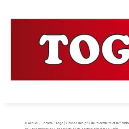
Accueil
/
Société
/
Togo | Hausse des prix de l’électricité et la flam